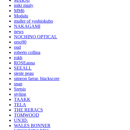
MARNI
miki mialy
MM6
Modalu
muller of yoshiokubo
NAKAGAMI
news
NOCHINO OPTICAL
orso90
oud
roberto collina
rokh
ROSEanna
SEEALL
sieste peau
simeon farrar. blackscore
snap
Sretsis
styling
TAAKK
TELA
THE RERACS
TOMWOOD
UN3D.
WALES BONNER