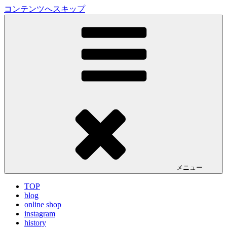
コンテンツへスキップ
LA VILLA ROUGE Blog
ラ ヴィラルージュ オフィシャルブログ
メニュー
TOP
blog
online shop
instagram
history