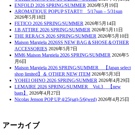
ENFOLD 2026 SPRING/SUMMER
2026年5月19日
AROMATIQUE POPUP START!! 5/17sun – 5/31sun
2026年5月18日
FETICO 2026 SPRING/SUMMER
2026年5月14日
J.B ATTIRE 2026 SPRING/SUMMER
2026年5月11日
THE RERACS 2026 SPRING/SUMMER
2026年5月10日
Maison Margiela 2026SS NEW BAG＆SHOSE＆OTHER
ACCESSORIES
2026年5月7日
MM6 Maison Margiela 2026 SPRING/SUMMER
2026年5
月6日
Maison Margiela 2026 SPRING/SUMMER 【Japan select
shop limited】＆ OTHER NEW ITEM
2026年5月3日
YOHEI OHNO 2026 SPRING/SUMMER
2026年4月29日
LEMAIRE 2026 SPRING/SUMMER Vol.3 【new
bags】
2026年4月27日
Nicolas Jenson POP UP 4/25(sat)-5/6(wed)
2026年4月25日
アーカイブ