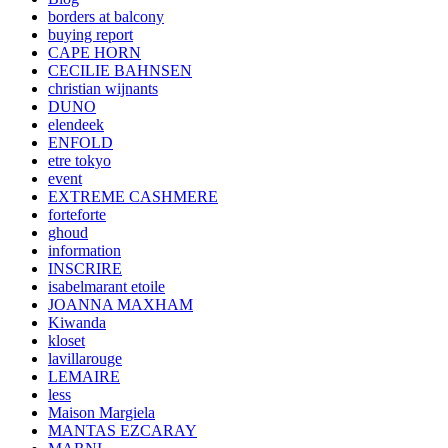
borders at balcony
buying report
CAPE HORN
CECILIE BAHNSEN
christian wijnants
DUNO
elendeek
ENFOLD
etre tokyo
event
EXTREME CASHMERE
forteforte
ghoud
information
INSCRIRE
isabelmarant etoile
JOANNA MAXHAM
Kiwanda
kloset
lavillarouge
LEMAIRE
less
Maison Margiela
MANTAS EZCARAY