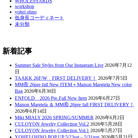
WHOLE9YARDS
workshop
yohei ohno
低身長コーディネート
未分類
新着記事
Summer Sale Styles from Our Instagram Live
2026年7月12
日
TAAKK 26F/W FIRST DELIVERY！
2026年7月5日
MM⑥ 26pre fall New ITEM＋Maison Margiela New color
Bag
2026年6月30日
ENFOLD 2026 Pre₋Fall New Item
2026年6月27日
Maison Margiela ＆ MM⑥ 26pre fall FIRST DELIVERY！
2026年6月14日
Miki MIALY 2026 SPRING/SUMMER
2026年6月2日
CULOYON Jewelry Collection Vol.2
2026年5月28日
CULOYON Jewelry Collection Vol.1
2026年5月27日
YOHEI OHNO POP UP 5/23sat – 5/31sun
2026年5月21日