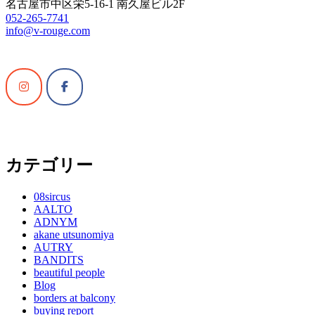
名古屋市中区栄5-16-1 南久屋ビル2F
052-265-7741
info@v-rouge.com
カテゴリー
08sircus
AALTO
ADNYM
akane utsunomiya
AUTRY
BANDITS
beautiful people
Blog
borders at balcony
buying report