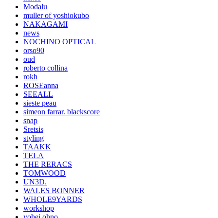
Modalu
muller of yoshiokubo
NAKAGAMI
news
NOCHINO OPTICAL
orso90
oud
roberto collina
rokh
ROSEanna
SEEALL
sieste peau
simeon farrar. blackscore
snap
Sretsis
styling
TAAKK
TELA
THE RERACS
TOMWOOD
UN3D.
WALES BONNER
WHOLE9YARDS
workshop
yohei ohno