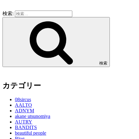
検索:
検索
カテゴリー
08sircus
AALTO
ADNYM
akane utsunomiya
AUTRY
BANDITS
beautiful people
Blog