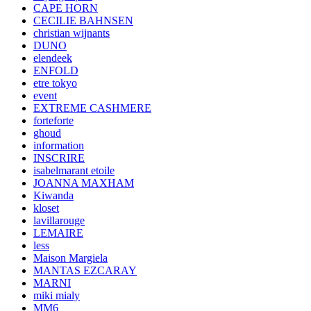
CAPE HORN
CECILIE BAHNSEN
christian wijnants
DUNO
elendeek
ENFOLD
etre tokyo
event
EXTREME CASHMERE
forteforte
ghoud
information
INSCRIRE
isabelmarant etoile
JOANNA MAXHAM
Kiwanda
kloset
lavillarouge
LEMAIRE
less
Maison Margiela
MANTAS EZCARAY
MARNI
miki mialy
MM6