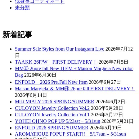
低身長コーディネート
未分類
新着記事
Summer Sale Styles from Our Instagram Live
2026年7月12
日
TAAKK 26F/W FIRST DELIVERY！
2026年7月5日
MM⑥ 26pre fall New ITEM＋Maison Margiela New color
Bag
2026年6月30日
ENFOLD 2026 Pre₋Fall New Item
2026年6月27日
Maison Margiela ＆ MM⑥ 26pre fall FIRST DELIVERY！
2026年6月14日
Miki MIALY 2026 SPRING/SUMMER
2026年6月2日
CULOYON Jewelry Collection Vol.2
2026年5月28日
CULOYON Jewelry Collection Vol.1
2026年5月27日
YOHEI OHNO POP UP 5/23sat – 5/31sun
2026年5月21日
ENFOLD 2026 SPRING/SUMMER
2026年5月19日
AROMATIQUE POPUP START!! 5/17sun – 5/31sun