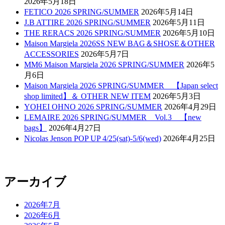
2026年5月18日
FETICO 2026 SPRING/SUMMER
2026年5月14日
J.B ATTIRE 2026 SPRING/SUMMER
2026年5月11日
THE RERACS 2026 SPRING/SUMMER
2026年5月10日
Maison Margiela 2026SS NEW BAG＆SHOSE＆OTHER
ACCESSORIES
2026年5月7日
MM6 Maison Margiela 2026 SPRING/SUMMER
2026年5
月6日
Maison Margiela 2026 SPRING/SUMMER 【Japan select
shop limited】＆ OTHER NEW ITEM
2026年5月3日
YOHEI OHNO 2026 SPRING/SUMMER
2026年4月29日
LEMAIRE 2026 SPRING/SUMMER Vol.3 【new
bags】
2026年4月27日
Nicolas Jenson POP UP 4/25(sat)-5/6(wed)
2026年4月25日
アーカイブ
2026年7月
2026年6月