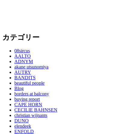
カテゴリー
08sircus
AALTO
ADNYM
akane utsunomiya
AUTRY
BANDITS
beautiful people
Blog
borders at balcony
buying report
CAPE HORN
CECILIE BAHNSEN
christian wijnants
DUNO
elendeek
ENFOLD