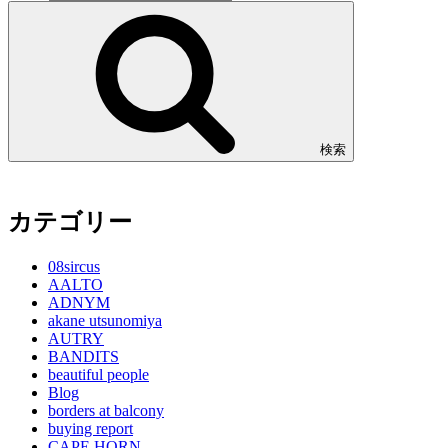
検索
カテゴリー
08sircus
AALTO
ADNYM
akane utsunomiya
AUTRY
BANDITS
beautiful people
Blog
borders at balcony
buying report
CAPE HORN