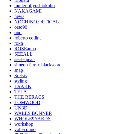
Modalu
muller of yoshiokubo
NAKAGAMI
news
NOCHINO OPTICAL
orso90
oud
roberto collina
rokh
ROSEanna
SEEALL
sieste peau
simeon farrar. blackscore
snap
Sretsis
styling
TAAKK
TELA
THE RERACS
TOMWOOD
UN3D.
WALES BONNER
WHOLE9YARDS
workshop
yohei ohno