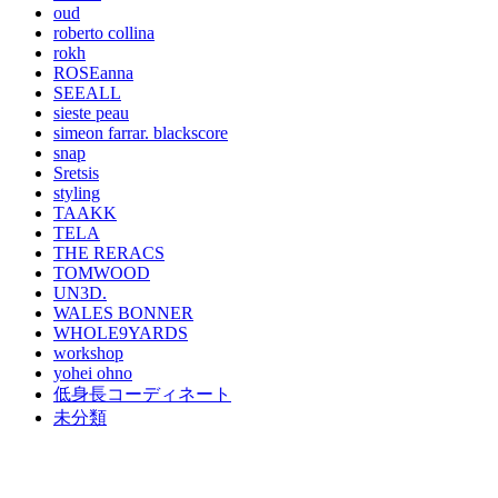
oud
roberto collina
rokh
ROSEanna
SEEALL
sieste peau
simeon farrar. blackscore
snap
Sretsis
styling
TAAKK
TELA
THE RERACS
TOMWOOD
UN3D.
WALES BONNER
WHOLE9YARDS
workshop
yohei ohno
低身長コーディネート
未分類