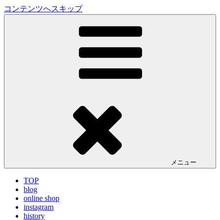
コンテンツへスキップ
LA VILLA ROUGE Blog
ラ ヴィラルージュ オフィシャルブログ
メニュー
TOP
blog
online shop
instagram
history