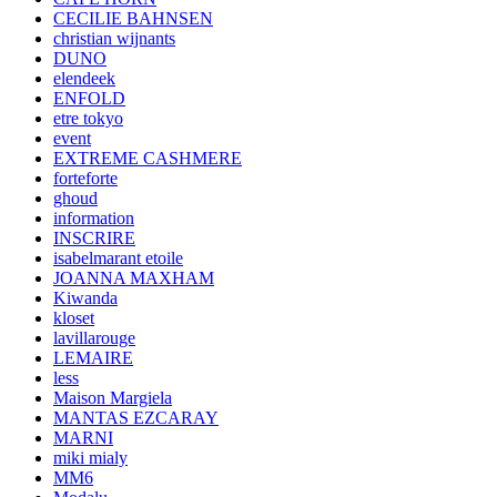
CECILIE BAHNSEN
christian wijnants
DUNO
elendeek
ENFOLD
etre tokyo
event
EXTREME CASHMERE
forteforte
ghoud
information
INSCRIRE
isabelmarant etoile
JOANNA MAXHAM
Kiwanda
kloset
lavillarouge
LEMAIRE
less
Maison Margiela
MANTAS EZCARAY
MARNI
miki mialy
MM6