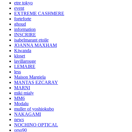
etre tokyo
event
EXTREME CASHMERE
forteforte
ghoud
information
INSCRIRE
isabelmarant etoile
JOANNA MAXHAM
Kiwanda
kloset
lavillarouge
LEMAIRE
less
Maison Margiela
MANTAS EZCARAY
MARNI
miki mialy
MM6
Modalu
muller of yoshiokubo
NAKAGAMI
news
NOCHINO OPTICAL
orso90