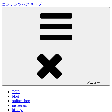
コンテンツへスキップ
LA VILLA ROUGE Blog
ラ ヴィラルージュ オフィシャルブログ
メニュー
TOP
blog
online shop
instagram
history