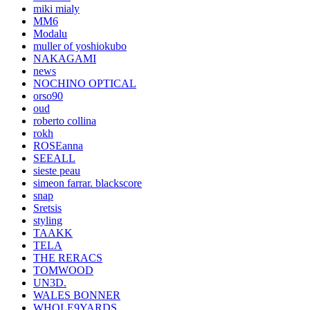
miki mialy
MM6
Modalu
muller of yoshiokubo
NAKAGAMI
news
NOCHINO OPTICAL
orso90
oud
roberto collina
rokh
ROSEanna
SEEALL
sieste peau
simeon farrar. blackscore
snap
Sretsis
styling
TAAKK
TELA
THE RERACS
TOMWOOD
UN3D.
WALES BONNER
WHOLE9YARDS