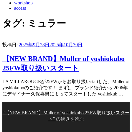
workshop
access
タグ:
ミュラー
投稿日:
2025年9月28日
2025年10月30日
【NEW BRAND】Muller of yoshiokubo
25FW取り扱いスタート
LA VILLAROUGEが25FWからお取り扱いstartした、Muller of
yoshiokuboのご紹介です！ まずは..ブランド紹介から 2006年
にデザイナー久保嘉男によってスタートした yoshiokub …
“【NEW BRAND】Muller of yoshiokubo 25FW取り扱いスター
ト” の
続きを読む