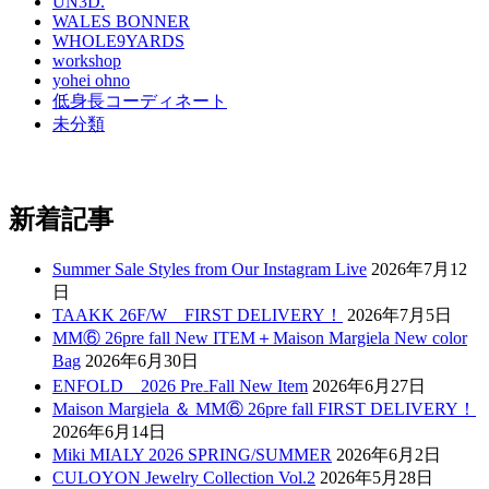
UN3D.
WALES BONNER
WHOLE9YARDS
workshop
yohei ohno
低身長コーディネート
未分類
新着記事
Summer Sale Styles from Our Instagram Live
2026年7月12
日
TAAKK 26F/W FIRST DELIVERY！
2026年7月5日
MM⑥ 26pre fall New ITEM＋Maison Margiela New color
Bag
2026年6月30日
ENFOLD 2026 Pre₋Fall New Item
2026年6月27日
Maison Margiela ＆ MM⑥ 26pre fall FIRST DELIVERY！
2026年6月14日
Miki MIALY 2026 SPRING/SUMMER
2026年6月2日
CULOYON Jewelry Collection Vol.2
2026年5月28日