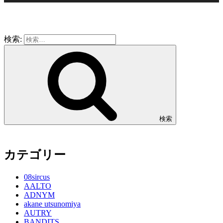
検索:
検索
カテゴリー
08sircus
AALTO
ADNYM
akane utsunomiya
AUTRY
BANDITS