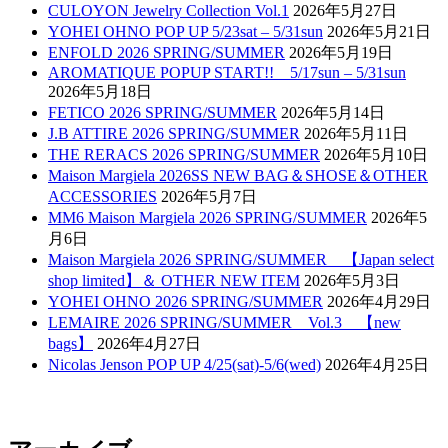
CULOYON Jewelry Collection Vol.1
2026年5月27日
YOHEI OHNO POP UP 5/23sat – 5/31sun
2026年5月21日
ENFOLD 2026 SPRING/SUMMER
2026年5月19日
AROMATIQUE POPUP START!! 5/17sun – 5/31sun
2026年5月18日
FETICO 2026 SPRING/SUMMER
2026年5月14日
J.B ATTIRE 2026 SPRING/SUMMER
2026年5月11日
THE RERACS 2026 SPRING/SUMMER
2026年5月10日
Maison Margiela 2026SS NEW BAG＆SHOSE＆OTHER
ACCESSORIES
2026年5月7日
MM6 Maison Margiela 2026 SPRING/SUMMER
2026年5
月6日
Maison Margiela 2026 SPRING/SUMMER 【Japan select
shop limited】＆ OTHER NEW ITEM
2026年5月3日
YOHEI OHNO 2026 SPRING/SUMMER
2026年4月29日
LEMAIRE 2026 SPRING/SUMMER Vol.3 【new
bags】
2026年4月27日
Nicolas Jenson POP UP 4/25(sat)-5/6(wed)
2026年4月25日