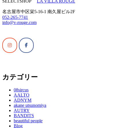
SELECTSHOP
LA VILLA ROUGE
名古屋市中区栄5-16-1 南久屋ビル2F
052-265-7741
info@v-rouge.com
カテゴリー
08sircus
AALTO
ADNYM
akane utsunomiya
AUTRY
BANDITS
beautiful people
Blog