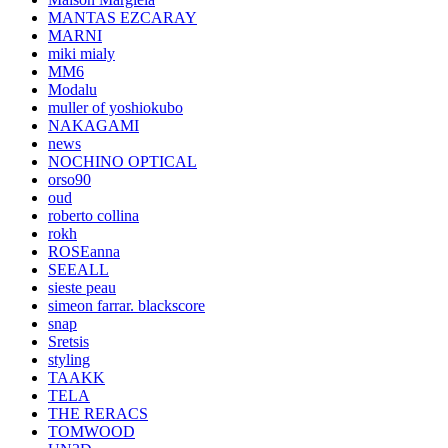
MANTAS EZCARAY
MARNI
miki mialy
MM6
Modalu
muller of yoshiokubo
NAKAGAMI
news
NOCHINO OPTICAL
orso90
oud
roberto collina
rokh
ROSEanna
SEEALL
sieste peau
simeon farrar. blackscore
snap
Sretsis
styling
TAAKK
TELA
THE RERACS
TOMWOOD