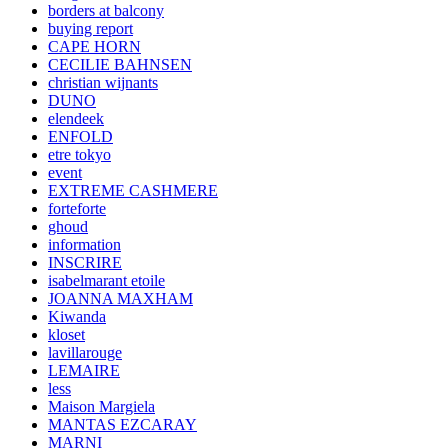
borders at balcony
buying report
CAPE HORN
CECILIE BAHNSEN
christian wijnants
DUNO
elendeek
ENFOLD
etre tokyo
event
EXTREME CASHMERE
forteforte
ghoud
information
INSCRIRE
isabelmarant etoile
JOANNA MAXHAM
Kiwanda
kloset
lavillarouge
LEMAIRE
less
Maison Margiela
MANTAS EZCARAY
MARNI