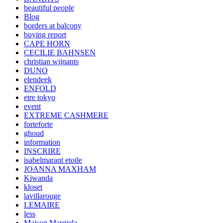
beautiful people
Blog
borders at balcony
buying report
CAPE HORN
CECILIE BAHNSEN
christian wijnants
DUNO
elendeek
ENFOLD
etre tokyo
event
EXTREME CASHMERE
forteforte
ghoud
information
INSCRIRE
isabelmarant etoile
JOANNA MAXHAM
Kiwanda
kloset
lavillarouge
LEMAIRE
less
Maison Margiela