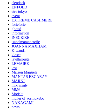
elendeek
ENFOLD
etre tokyo
event
EXTREME CASHMERE
forteforte
ghoud
information
INSCRIRE
isabelmarant etoile
JOANNA MAXHAM
Kiwanda
kloset
lavillarouge
LEMAIRE
less
Maison Margiela
MANTAS EZCARAY
MARNI
miki mialy
MM6
Modalu
muller of yoshiokubo
NAKAGAMI
news