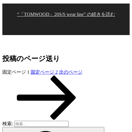
“「TOMWOOD」20S/S wear line” の
続きを読む
投稿のページ送り
固定ページ
1
固定ページ
2
次のページ
検索: