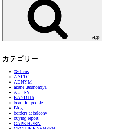
検索
カテゴリー
08sircus
AALTO
ADNYM
akane utsunomiya
AUTRY
BANDITS
beautiful people
Blog
borders at balcony
buying report
CAPE HORN
CECILIE BAHNSEN