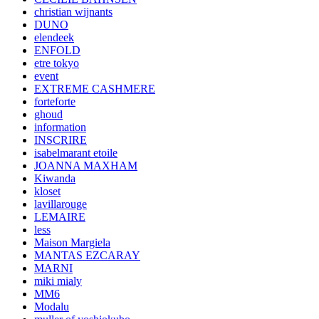
christian wijnants
DUNO
elendeek
ENFOLD
etre tokyo
event
EXTREME CASHMERE
forteforte
ghoud
information
INSCRIRE
isabelmarant etoile
JOANNA MAXHAM
Kiwanda
kloset
lavillarouge
LEMAIRE
less
Maison Margiela
MANTAS EZCARAY
MARNI
miki mialy
MM6
Modalu