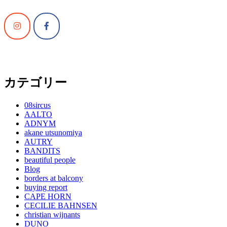
カテゴリー
08sircus
AALTO
ADNYM
akane utsunomiya
AUTRY
BANDITS
beautiful people
Blog
borders at balcony
buying report
CAPE HORN
CECILIE BAHNSEN
christian wijnants
DUNO