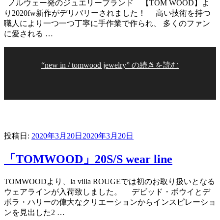
ノルウェー発のジュエリーブランド 【TOM WOOD】よ
り2020fw新作がデリバリーされました！ 高い技術を持つ
職人により一つ一つ丁寧に手作業で作られ、 多くのファン
に愛される …
“new in / tomwood jewelry” の
続きを読む
投稿日:
2020年3月20日
2020年3月20日
「TOMWOOD」20S/S wear line
TOMWOODより、la villa ROUGEでは初のお取り扱いとなる
ウェアラインが入荷致しました。 デビッド・ボウイとデ
ボラ・ハリーの偉大なクリエーションからインスピレーショ
ンを見出した2 …