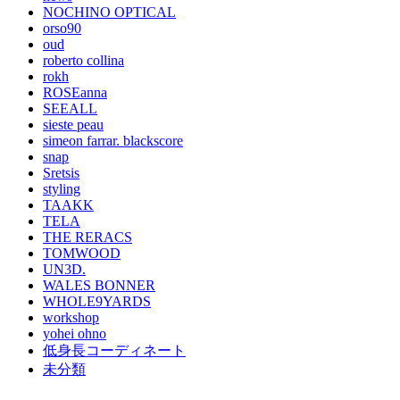
NOCHINO OPTICAL
orso90
oud
roberto collina
rokh
ROSEanna
SEEALL
sieste peau
simeon farrar. blackscore
snap
Sretsis
styling
TAAKK
TELA
THE RERACS
TOMWOOD
UN3D.
WALES BONNER
WHOLE9YARDS
workshop
yohei ohno
低身長コーディネート
未分類