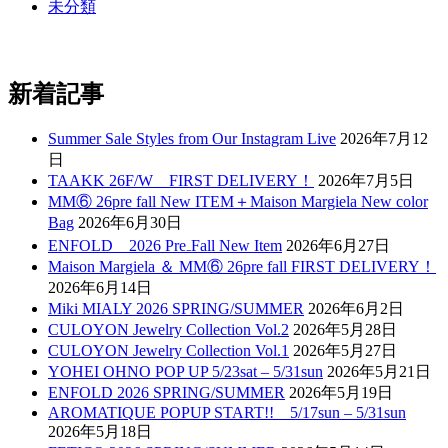
未分類
新着記事
Summer Sale Styles from Our Instagram Live
2026年7月12
日
TAAKK 26F/W FIRST DELIVERY！
2026年7月5日
MM⑥ 26pre fall New ITEM＋Maison Margiela New color
Bag
2026年6月30日
ENFOLD 2026 Pre₋Fall New Item
2026年6月27日
Maison Margiela ＆ MM⑥ 26pre fall FIRST DELIVERY！
2026年6月14日
Miki MIALY 2026 SPRING/SUMMER
2026年6月2日
CULOYON Jewelry Collection Vol.2
2026年5月28日
CULOYON Jewelry Collection Vol.1
2026年5月27日
YOHEI OHNO POP UP 5/23sat – 5/31sun
2026年5月21日
ENFOLD 2026 SPRING/SUMMER
2026年5月19日
AROMATIQUE POPUP START!! 5/17sun – 5/31sun
2026年5月18日