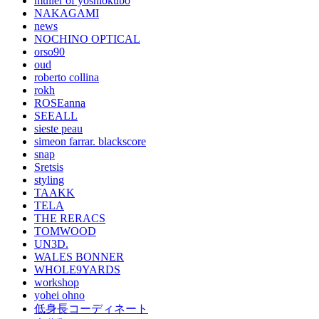
muller of yoshiokubo
NAKAGAMI
news
NOCHINO OPTICAL
orso90
oud
roberto collina
rokh
ROSEanna
SEEALL
sieste peau
simeon farrar. blackscore
snap
Sretsis
styling
TAAKK
TELA
THE RERACS
TOMWOOD
UN3D.
WALES BONNER
WHOLE9YARDS
workshop
yohei ohno
低身長コーディネート