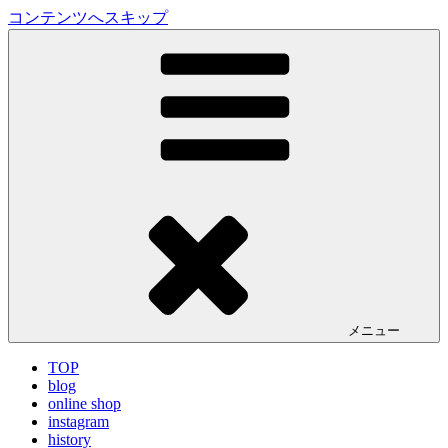
コンテンツへスキップ
LA VILLA ROUGE Blog
ラ ヴィラルージュ オフィシャルブログ
メニュー
TOP
blog
online shop
instagram
history