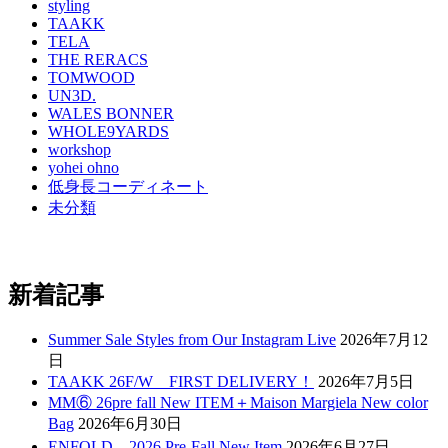
styling
TAAKK
TELA
THE RERACS
TOMWOOD
UN3D.
WALES BONNER
WHOLE9YARDS
workshop
yohei ohno
低身長コーディネート
未分類
新着記事
Summer Sale Styles from Our Instagram Live
2026年7月12
日
TAAKK 26F/W FIRST DELIVERY！
2026年7月5日
MM⑥ 26pre fall New ITEM＋Maison Margiela New color
Bag
2026年6月30日
ENFOLD 2026 Pre₋Fall New Item
2026年6月27日