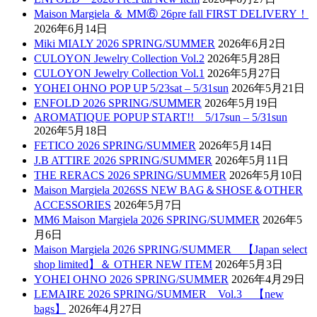
Maison Margiela ＆ MM⑥ 26pre fall FIRST DELIVERY！
2026年6月14日
Miki MIALY 2026 SPRING/SUMMER
2026年6月2日
CULOYON Jewelry Collection Vol.2
2026年5月28日
CULOYON Jewelry Collection Vol.1
2026年5月27日
YOHEI OHNO POP UP 5/23sat – 5/31sun
2026年5月21日
ENFOLD 2026 SPRING/SUMMER
2026年5月19日
AROMATIQUE POPUP START!! 5/17sun – 5/31sun
2026年5月18日
FETICO 2026 SPRING/SUMMER
2026年5月14日
J.B ATTIRE 2026 SPRING/SUMMER
2026年5月11日
THE RERACS 2026 SPRING/SUMMER
2026年5月10日
Maison Margiela 2026SS NEW BAG＆SHOSE＆OTHER
ACCESSORIES
2026年5月7日
MM6 Maison Margiela 2026 SPRING/SUMMER
2026年5
月6日
Maison Margiela 2026 SPRING/SUMMER 【Japan select
shop limited】＆ OTHER NEW ITEM
2026年5月3日
YOHEI OHNO 2026 SPRING/SUMMER
2026年4月29日
LEMAIRE 2026 SPRING/SUMMER Vol.3 【new
bags】
2026年4月27日