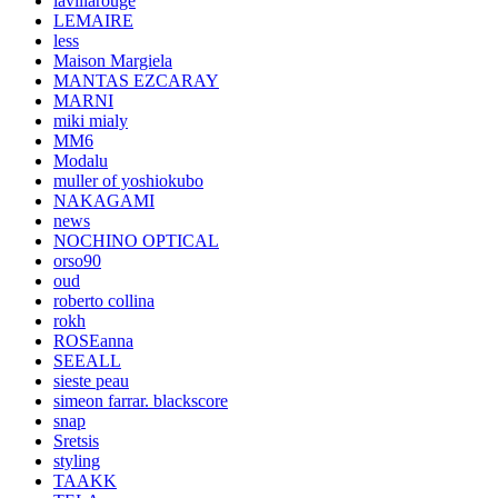
lavillarouge
LEMAIRE
less
Maison Margiela
MANTAS EZCARAY
MARNI
miki mialy
MM6
Modalu
muller of yoshiokubo
NAKAGAMI
news
NOCHINO OPTICAL
orso90
oud
roberto collina
rokh
ROSEanna
SEEALL
sieste peau
simeon farrar. blackscore
snap
Sretsis
styling
TAAKK