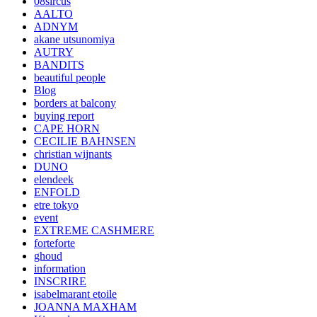
08sircus
AALTO
ADNYM
akane utsunomiya
AUTRY
BANDITS
beautiful people
Blog
borders at balcony
buying report
CAPE HORN
CECILIE BAHNSEN
christian wijnants
DUNO
elendeek
ENFOLD
etre tokyo
event
EXTREME CASHMERE
forteforte
ghoud
information
INSCRIRE
isabelmarant etoile
JOANNA MAXHAM