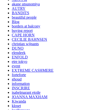
akane utsunomiya
AUTRY
BANDITS
beautiful people
Blog
borders at balcony
buying report
CAPE HORN
CECILIE BAHNSEN
christian wijnants
DUNO
elendeek
ENFOLD
etre tokyo
event
EXTREME CASHMERE
forteforte
ghoud
information
INSCRIRE
isabelmarant etoile
JOANNA MAXHAM
Kiwanda
kloset