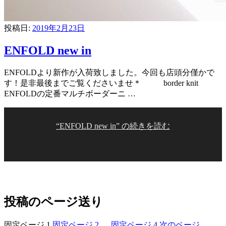
投稿日:
2019年2月23日
ENFOLD new in
ENFOLDより新作が入荷致しました。今回も店頭分僅かで
す！是非最後までご覧くださいませ＊ border knit
ENFOLDの定番マルチボーダーニ …
“ENFOLD new in” の
続きを読む
投稿のページ送り
固定ページ
1
固定ページ
2
…
固定ページ
4
次のページ