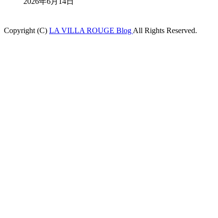
2026年6月14日
Copyright (C)
LA VILLA ROUGE Blog
All Rights Reserved.
grandpashabet
betpark
casibom
betcio
Casibom
betlist giriş
grandpashabet