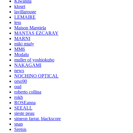
Kiwanda
kloset
lavillarouge
LEMAIRE
less
Maison Margiela
MANTAS EZCARAY
MARNI
miki mialy
MM6
Modalu
muller of yoshiokubo
NAKAGAMI
news
NOCHINO OPTICAL
orso90
oud
roberto collina
rokh
ROSEanna
SEEALL
sieste peau
simeon farrar. blackscore
snap
Sretsis