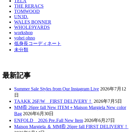
TELA
THE RERACS
TOMWOOD
UN3D.
WALES BONNER
WHOLE9YARDS
workshop
yohei ohno
低身長コーディネート
未分類
最新記事
Summer Sale Styles from Our Instagram Live
2026年7月12
日
TAAKK 26F/W FIRST DELIVERY！
2026年7月5日
MM⑥ 26pre fall New ITEM＋Maison Margiela New color
Bag
2026年6月30日
ENFOLD 2026 Pre₋Fall New Item
2026年6月27日
Maison Margiela ＆ MM⑥ 26pre fall FIRST DELIVERY！