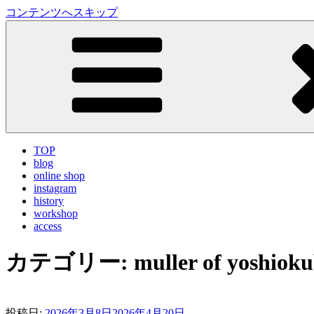
コンテンツへスキップ
LA VILLA ROUGE Blog
ラ ヴィラルージュ オフィシャルブログ
TOP
blog
online shop
instagram
history
workshop
access
カテゴリー:
muller of yoshiok
投稿日:
2026年3月8日
2026年4月20日