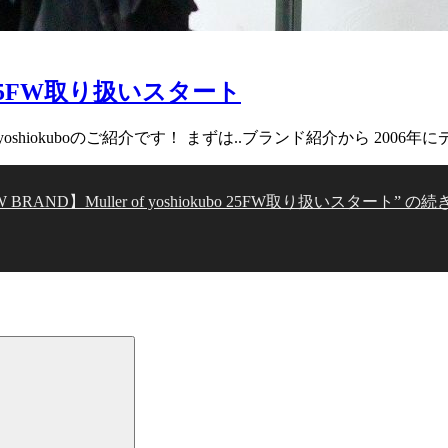
ubo 25FW取り扱いスタート
r of yoshiokuboのご紹介です！ まずは..ブランド紹介から 200
 BRAND】Muller of yoshiokubo 25FW取り扱いスタート” の
続