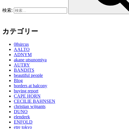
検索:
カテゴリー
08sircus
AALTO
ADNYM
akane utsunomiya
AUTRY
BANDITS
beautiful people
Blog
borders at balcony
buying report
CAPE HORN
CECILIE BAHNSEN
christian wijnants
DUNO
elendeek
ENFOLD
etre tokyo