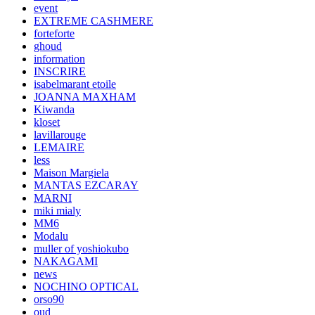
event
EXTREME CASHMERE
forteforte
ghoud
information
INSCRIRE
isabelmarant etoile
JOANNA MAXHAM
Kiwanda
kloset
lavillarouge
LEMAIRE
less
Maison Margiela
MANTAS EZCARAY
MARNI
miki mialy
MM6
Modalu
muller of yoshiokubo
NAKAGAMI
news
NOCHINO OPTICAL
orso90
oud