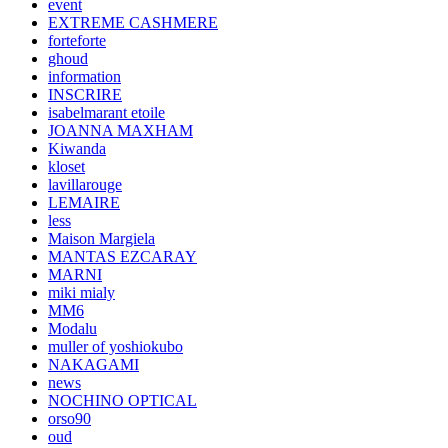
event
EXTREME CASHMERE
forteforte
ghoud
information
INSCRIRE
isabelmarant etoile
JOANNA MAXHAM
Kiwanda
kloset
lavillarouge
LEMAIRE
less
Maison Margiela
MANTAS EZCARAY
MARNI
miki mialy
MM6
Modalu
muller of yoshiokubo
NAKAGAMI
news
NOCHINO OPTICAL
orso90
oud