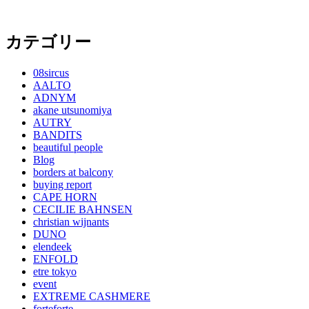
カテゴリー
08sircus
AALTO
ADNYM
akane utsunomiya
AUTRY
BANDITS
beautiful people
Blog
borders at balcony
buying report
CAPE HORN
CECILIE BAHNSEN
christian wijnants
DUNO
elendeek
ENFOLD
etre tokyo
event
EXTREME CASHMERE
forteforte