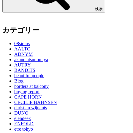
検索
カテゴリー
08sircus
AALTO
ADNYM
akane utsunomiya
AUTRY
BANDITS
beautiful people
Blog
borders at balcony
buying report
CAPE HORN
CECILIE BAHNSEN
christian wijnants
DUNO
elendeek
ENFOLD
etre tokyo