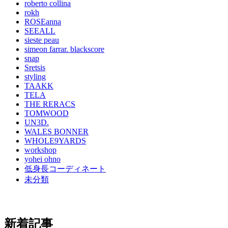
roberto collina
rokh
ROSEanna
SEEALL
sieste peau
simeon farrar. blackscore
snap
Sretsis
styling
TAAKK
TELA
THE RERACS
TOMWOOD
UN3D.
WALES BONNER
WHOLE9YARDS
workshop
yohei ohno
低身長コーディネート
未分類
新着記事