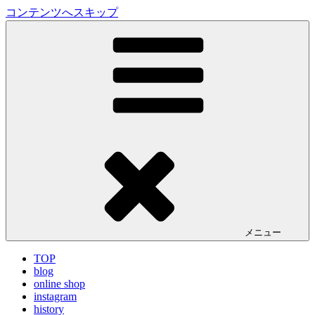
コンテンツへスキップ
LA VILLA ROUGE Blog
ラ ヴィラルージュ オフィシャルブログ
メニュー
TOP
blog
online shop
instagram
history