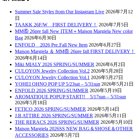
Summer Sale Styles from Our Instagram Live
2026年7月12
日
TAAKK 26F/W FIRST DELIVERY！
2026年7月5日
MM⑥ 26pre fall New ITEM＋Maison Margiela New color
Bag
2026年6月30日
ENFOLD 2026 Pre₋Fall New Item
2026年6月27日
Maison Margiela ＆ MM⑥ 26pre fall FIRST DELIVERY！
2026年6月14日
Miki MIALY 2026 SPRING/SUMMER
2026年6月2日
CULOYON Jewelry Collection Vol.2
2026年5月28日
CULOYON Jewelry Collection Vol.1
2026年5月27日
YOHEI OHNO POP UP 5/23sat – 5/31sun
2026年5月21日
ENFOLD 2026 SPRING/SUMMER
2026年5月19日
AROMATIQUE POPUP START!! 5/17sun – 5/31sun
2026年5月18日
FETICO 2026 SPRING/SUMMER
2026年5月14日
J.B ATTIRE 2026 SPRING/SUMMER
2026年5月11日
THE RERACS 2026 SPRING/SUMMER
2026年5月10日
Maison Margiela 2026SS NEW BAG＆SHOSE＆OTHER
ACCESSORIES
2026年5月7日