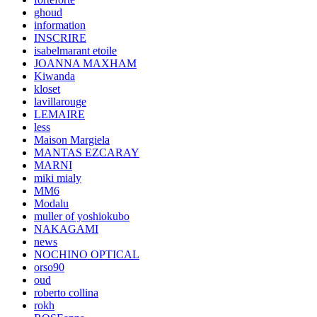
ghoud
information
INSCRIRE
isabelmarant etoile
JOANNA MAXHAM
Kiwanda
kloset
lavillarouge
LEMAIRE
less
Maison Margiela
MANTAS EZCARAY
MARNI
miki mialy
MM6
Modalu
muller of yoshiokubo
NAKAGAMI
news
NOCHINO OPTICAL
orso90
oud
roberto collina
rokh