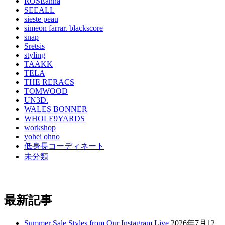
ROSEanna
SEEALL
sieste peau
simeon farrar. blackscore
snap
Sretsis
styling
TAAKK
TELA
THE RERACS
TOMWOOD
UN3D.
WALES BONNER
WHOLE9YARDS
workshop
yohei ohno
低身長コーディネート
未分類
最新記事
Summer Sale Styles from Our Instagram Live
2026年7月12