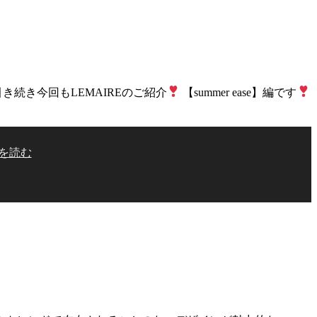
き今回もLEMAIREのご紹介
【summer ease】編です
を読む