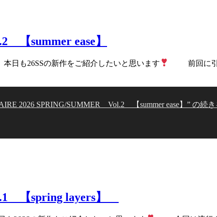
.2 【summer ease】
、本日も26SSの新作をご紹介したいと思います
前回に引き続
AIRE 2026 SPRING/SUMMER Vol.2 【summer ease】” の
続き
.1 【spring layers】