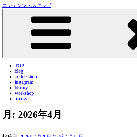
コンテンツへスキップ
LA VILLA ROUGE Blog
ラ ヴィラルージュ オフィシャルブログ
TOP
blog
online shop
instagram
history
workshop
access
月:
2026年4月
投稿日:
2026年4月29日
2026年5月11日