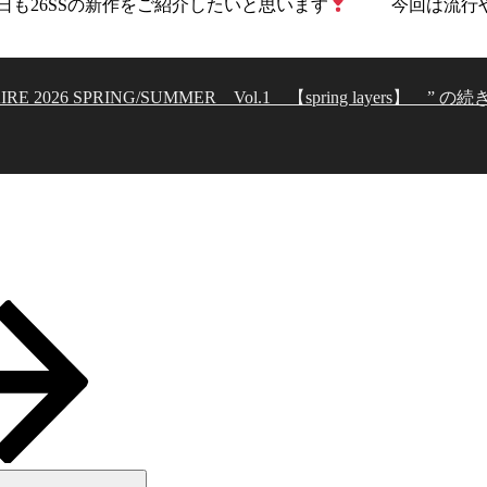
も26SSの新作をご紹介したいと思います
今回は流行やト
IRE 2026 SPRING/SUMMER Vol.1 【spring layers】 ” の
続