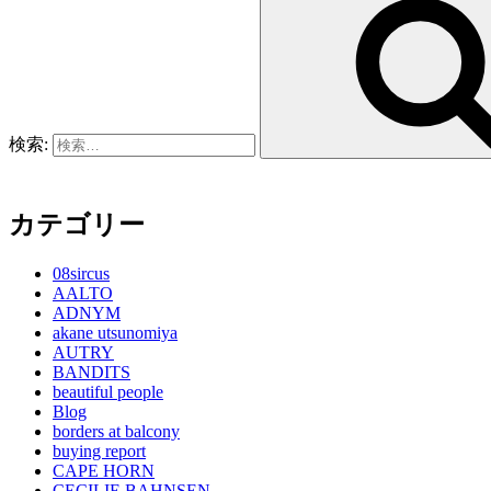
検索:
カテゴリー
08sircus
AALTO
ADNYM
akane utsunomiya
AUTRY
BANDITS
beautiful people
Blog
borders at balcony
buying report
CAPE HORN
CECILIE BAHNSEN