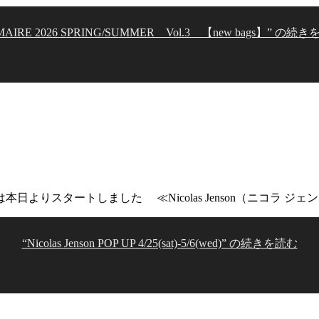
MAIRE 2026 SPRING/SUMMER Vol.3 【new bags】” の
続き
ートしました ≪Nicolas Jenson（ニコラ ジェンソン）POP U
“Nicolas Jenson POP UP 4/25(sat)-5/6(wed)” の
続きを読む