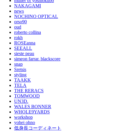
muller of yoshiokubo
NAKAGAMI
news
NOCHINO OPTICAL
orso90
oud
roberto collina
rokh
ROSEanna
SEEALL
sieste peau
simeon farrar. blackscore
snap
Sretsis
styling
TAAKK
TELA
THE RERACS
TOMWOOD
UN3D.
WALES BONNER
WHOLE9YARDS
workshop
yohei ohno
低身長コーディネート