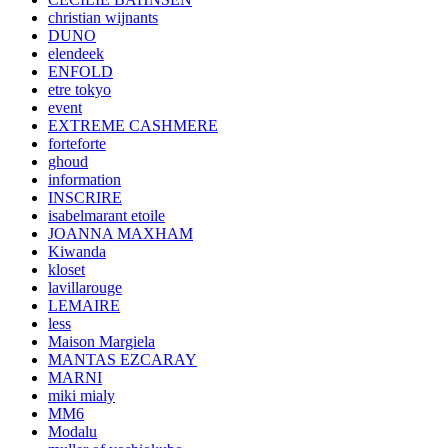
christian wijnants
DUNO
elendeek
ENFOLD
etre tokyo
event
EXTREME CASHMERE
forteforte
ghoud
information
INSCRIRE
isabelmarant etoile
JOANNA MAXHAM
Kiwanda
kloset
lavillarouge
LEMAIRE
less
Maison Margiela
MANTAS EZCARAY
MARNI
miki mialy
MM6
Modalu