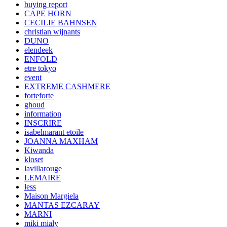
buying report
CAPE HORN
CECILIE BAHNSEN
christian wijnants
DUNO
elendeek
ENFOLD
etre tokyo
event
EXTREME CASHMERE
forteforte
ghoud
information
INSCRIRE
isabelmarant etoile
JOANNA MAXHAM
Kiwanda
kloset
lavillarouge
LEMAIRE
less
Maison Margiela
MANTAS EZCARAY
MARNI
miki mialy