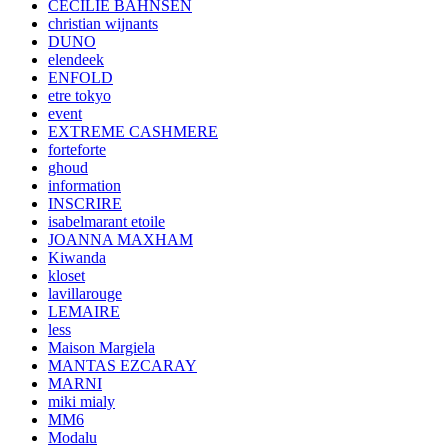
CECILIE BAHNSEN
christian wijnants
DUNO
elendeek
ENFOLD
etre tokyo
event
EXTREME CASHMERE
forteforte
ghoud
information
INSCRIRE
isabelmarant etoile
JOANNA MAXHAM
Kiwanda
kloset
lavillarouge
LEMAIRE
less
Maison Margiela
MANTAS EZCARAY
MARNI
miki mialy
MM6
Modalu