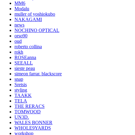
MM6
Modalu
muller of yoshiokubo
NAKAGAMI
news
NOCHINO OPTICAL
orso90
oud
roberto collina
rokh
ROSEanna
SEEALL
sieste peau
simeon farrar. blackscore
snap
Sretsis
styling
TAAKK
TELA
THE RERACS
TOMWOOD
UN3D.
WALES BONNER
WHOLE9YARDS
workshop