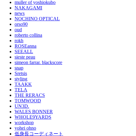
muller of yoshiokubo
NAKAGAMI
news
NOCHINO OPTICAL
orso90
oud
roberto collina
rokh
ROSEanna
SEEALL
sieste peau
simeon farrar. blackscore
snap
Sretsis
styling
TAAKK
TELA
THE RERACS
TOMWOOD
UN3D.
WALES BONNER
WHOLE9YARDS
workshop
yohei ohno
低身長コーディネート