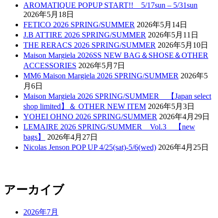
AROMATIQUE POPUP START!! 5/17sun – 5/31sun
2026年5月18日
FETICO 2026 SPRING/SUMMER
2026年5月14日
J.B ATTIRE 2026 SPRING/SUMMER
2026年5月11日
THE RERACS 2026 SPRING/SUMMER
2026年5月10日
Maison Margiela 2026SS NEW BAG＆SHOSE＆OTHER
ACCESSORIES
2026年5月7日
MM6 Maison Margiela 2026 SPRING/SUMMER
2026年5
月6日
Maison Margiela 2026 SPRING/SUMMER 【Japan select
shop limited】＆ OTHER NEW ITEM
2026年5月3日
YOHEI OHNO 2026 SPRING/SUMMER
2026年4月29日
LEMAIRE 2026 SPRING/SUMMER Vol.3 【new
bags】
2026年4月27日
Nicolas Jenson POP UP 4/25(sat)-5/6(wed)
2026年4月25日
アーカイブ
2026年7月