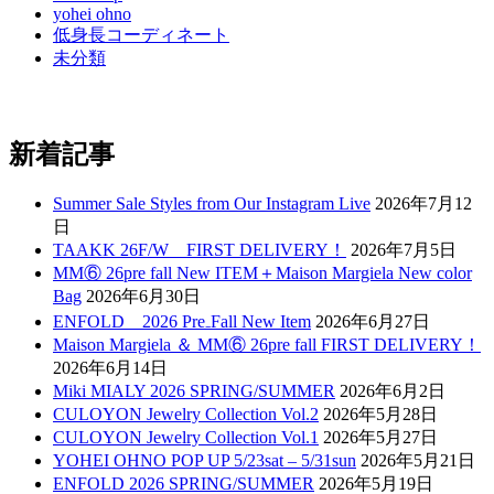
yohei ohno
低身長コーディネート
未分類
新着記事
Summer Sale Styles from Our Instagram Live
2026年7月12
日
TAAKK 26F/W FIRST DELIVERY！
2026年7月5日
MM⑥ 26pre fall New ITEM＋Maison Margiela New color
Bag
2026年6月30日
ENFOLD 2026 Pre₋Fall New Item
2026年6月27日
Maison Margiela ＆ MM⑥ 26pre fall FIRST DELIVERY！
2026年6月14日
Miki MIALY 2026 SPRING/SUMMER
2026年6月2日
CULOYON Jewelry Collection Vol.2
2026年5月28日
CULOYON Jewelry Collection Vol.1
2026年5月27日
YOHEI OHNO POP UP 5/23sat – 5/31sun
2026年5月21日
ENFOLD 2026 SPRING/SUMMER
2026年5月19日