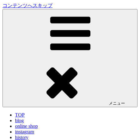
コンテンツへスキップ
LA VILLA ROUGE Blog
ラ ヴィラルージュ オフィシャルブログ
メニュー
TOP
blog
online shop
instagram
history