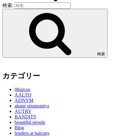
検索:
検索
カテゴリー
08sircus
AALTO
ADNYM
akane utsunomiya
AUTRY
BANDITS
beautiful people
Blog
borders at balcony