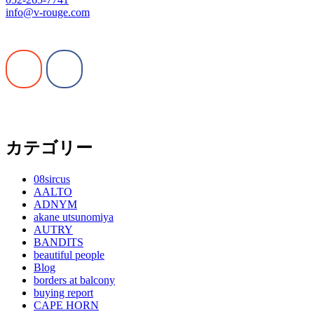
info@v-rouge.com
カテゴリー
08sircus
AALTO
ADNYM
akane utsunomiya
AUTRY
BANDITS
beautiful people
Blog
borders at balcony
buying report
CAPE HORN