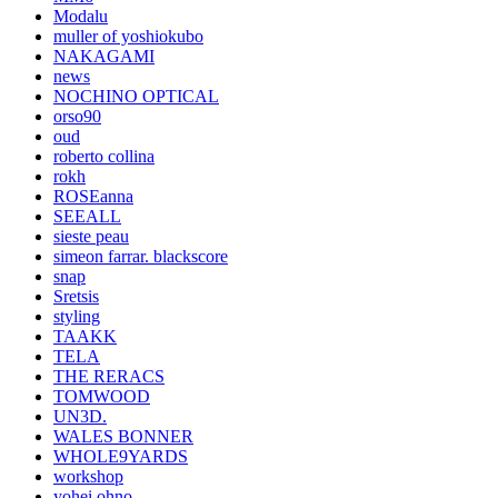
Modalu
muller of yoshiokubo
NAKAGAMI
news
NOCHINO OPTICAL
orso90
oud
roberto collina
rokh
ROSEanna
SEEALL
sieste peau
simeon farrar. blackscore
snap
Sretsis
styling
TAAKK
TELA
THE RERACS
TOMWOOD
UN3D.
WALES BONNER
WHOLE9YARDS
workshop
yohei ohno