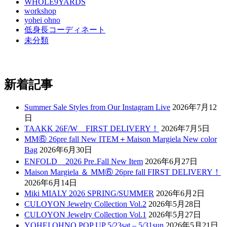
WHOLE9YARDS
workshop
yohei ohno
低身長コーディネート
未分類
新着記事
Summer Sale Styles from Our Instagram Live
2026年7月12
日
TAAKK 26F/W FIRST DELIVERY！
2026年7月5日
MM⑥ 26pre fall New ITEM＋Maison Margiela New color
Bag
2026年6月30日
ENFOLD 2026 Pre₋Fall New Item
2026年6月27日
Maison Margiela ＆ MM⑥ 26pre fall FIRST DELIVERY！
2026年6月14日
Miki MIALY 2026 SPRING/SUMMER
2026年6月2日
CULOYON Jewelry Collection Vol.2
2026年5月28日
CULOYON Jewelry Collection Vol.1
2026年5月27日
YOHEI OHNO POP UP 5/23sat – 5/31sun
2026年5月21日