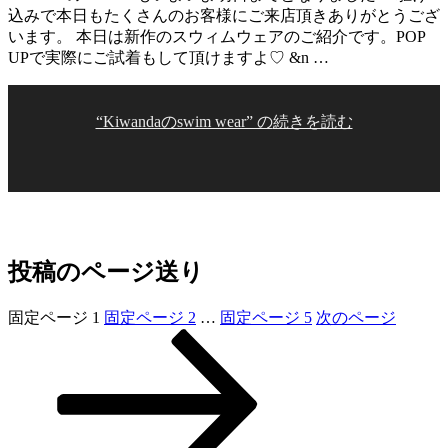
込みで本日もたくさんのお客様にご来店頂きありがとうござ
います。 本日は新作のスウィムウェアのご紹介です。POP
UPで実際にご試着もして頂けますよ♡ &n …
“Kiwandaのswim wear” の
続きを読む
投稿のページ送り
固定ページ
1
固定ページ
2
…
固定ページ
5
次のページ