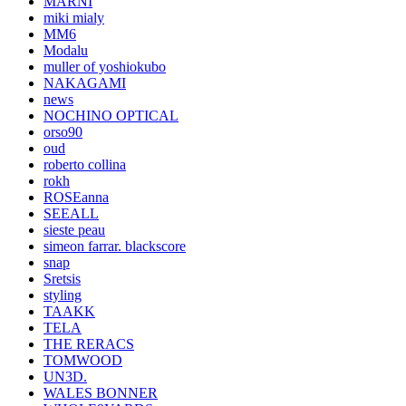
MARNI
miki mialy
MM6
Modalu
muller of yoshiokubo
NAKAGAMI
news
NOCHINO OPTICAL
orso90
oud
roberto collina
rokh
ROSEanna
SEEALL
sieste peau
simeon farrar. blackscore
snap
Sretsis
styling
TAAKK
TELA
THE RERACS
TOMWOOD
UN3D.
WALES BONNER