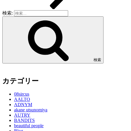
検索:
検索
カテゴリー
08sircus
AALTO
ADNYM
akane utsunomiya
AUTRY
BANDITS
beautiful people
Blog