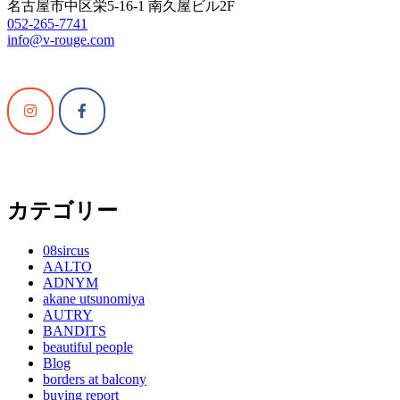
名古屋市中区栄5-16-1 南久屋ビル2F
052-265-7741
info@v-rouge.com
カテゴリー
08sircus
AALTO
ADNYM
akane utsunomiya
AUTRY
BANDITS
beautiful people
Blog
borders at balcony
buying report