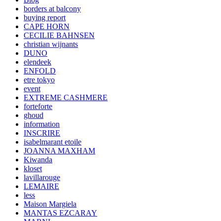
borders at balcony
buying report
CAPE HORN
CECILIE BAHNSEN
christian wijnants
DUNO
elendeek
ENFOLD
etre tokyo
event
EXTREME CASHMERE
forteforte
ghoud
information
INSCRIRE
isabelmarant etoile
JOANNA MAXHAM
Kiwanda
kloset
lavillarouge
LEMAIRE
less
Maison Margiela
MANTAS EZCARAY