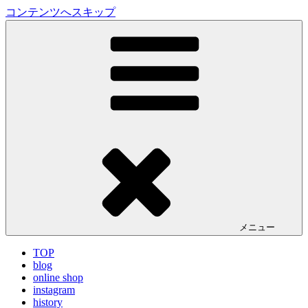
コンテンツへスキップ
LA VILLA ROUGE Blog
ラ ヴィラルージュ オフィシャルブログ
メニュー
TOP
blog
online shop
instagram
history