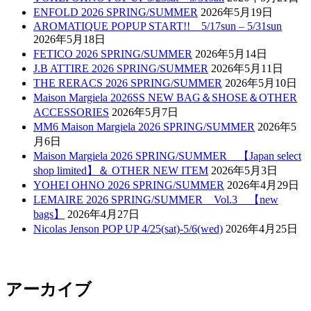
ENFOLD 2026 SPRING/SUMMER
2026年5月19日
AROMATIQUE POPUP START!! 5/17sun – 5/31sun
2026年5月18日
FETICO 2026 SPRING/SUMMER
2026年5月14日
J.B ATTIRE 2026 SPRING/SUMMER
2026年5月11日
THE RERACS 2026 SPRING/SUMMER
2026年5月10日
Maison Margiela 2026SS NEW BAG＆SHOSE＆OTHER
ACCESSORIES
2026年5月7日
MM6 Maison Margiela 2026 SPRING/SUMMER
2026年5
月6日
Maison Margiela 2026 SPRING/SUMMER 【Japan select
shop limited】＆ OTHER NEW ITEM
2026年5月3日
YOHEI OHNO 2026 SPRING/SUMMER
2026年4月29日
LEMAIRE 2026 SPRING/SUMMER Vol.3 【new
bags】
2026年4月27日
Nicolas Jenson POP UP 4/25(sat)-5/6(wed)
2026年4月25日
アーカイブ