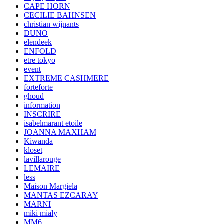
CAPE HORN
CECILIE BAHNSEN
christian wijnants
DUNO
elendeek
ENFOLD
etre tokyo
event
EXTREME CASHMERE
forteforte
ghoud
information
INSCRIRE
isabelmarant etoile
JOANNA MAXHAM
Kiwanda
kloset
lavillarouge
LEMAIRE
less
Maison Margiela
MANTAS EZCARAY
MARNI
miki mialy
MM6