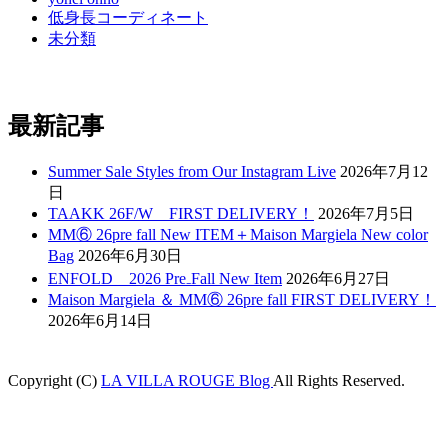
低身長コーディネート
未分類
最新記事
Summer Sale Styles from Our Instagram Live
2026年7月12
日
TAAKK 26F/W FIRST DELIVERY！
2026年7月5日
MM⑥ 26pre fall New ITEM＋Maison Margiela New color
Bag
2026年6月30日
ENFOLD 2026 Pre₋Fall New Item
2026年6月27日
Maison Margiela ＆ MM⑥ 26pre fall FIRST DELIVERY！
2026年6月14日
Copyright (C)
LA VILLA ROUGE Blog
All Rights Reserved.
t
grandpashabet
betpark
casibom
betcio
Casibom
betine giriş
grandpashabet