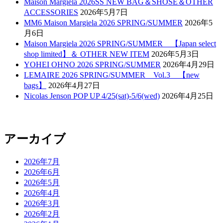
Maison Margiela 2026SS NEW BAG＆SHOSE＆OTHER
ACCESSORIES
2026年5月7日
MM6 Maison Margiela 2026 SPRING/SUMMER
2026年5
月6日
Maison Margiela 2026 SPRING/SUMMER 【Japan select
shop limited】＆ OTHER NEW ITEM
2026年5月3日
YOHEI OHNO 2026 SPRING/SUMMER
2026年4月29日
LEMAIRE 2026 SPRING/SUMMER Vol.3 【new
bags】
2026年4月27日
Nicolas Jenson POP UP 4/25(sat)-5/6(wed)
2026年4月25日
アーカイブ
2026年7月
2026年6月
2026年5月
2026年4月
2026年3月
2026年2月