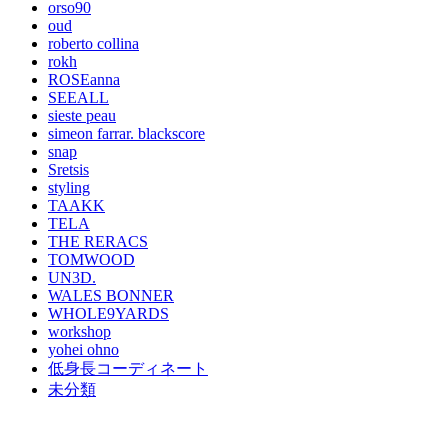
orso90
oud
roberto collina
rokh
ROSEanna
SEEALL
sieste peau
simeon farrar. blackscore
snap
Sretsis
styling
TAAKK
TELA
THE RERACS
TOMWOOD
UN3D.
WALES BONNER
WHOLE9YARDS
workshop
yohei ohno
低身長コーディネート
未分類