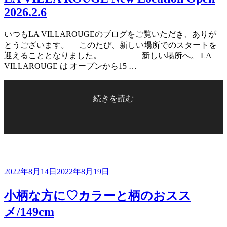
2026.2.6
いつもLA VILLAROUGEのブログをご覧いただき、ありが
とうございます。 このたび、新しい場所でのスタートを
迎えることとなりました。 新しい場所へ。 LA
VILLAROUGE は オープンから15 …
“LA
続きを読む
VILLA
ROUGE
New
Location
Open
2026.2.6”
の
投
2022年8月14日
2022年8月19日
稿
日:
小柄な方に♡カラーと柄のおスス
メ/149cm