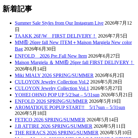
新着記事
Summer Sale Styles from Our Instagram Live
2026年7月12
日
TAAKK 26F/W FIRST DELIVERY！
2026年7月5日
MM⑥ 26pre fall New ITEM＋Maison Margiela New color
Bag
2026年6月30日
ENFOLD 2026 Pre₋Fall New Item
2026年6月27日
Maison Margiela ＆ MM⑥ 26pre fall FIRST DELIVERY！
2026年6月14日
Miki MIALY 2026 SPRING/SUMMER
2026年6月2日
CULOYON Jewelry Collection Vol.2
2026年5月28日
CULOYON Jewelry Collection Vol.1
2026年5月27日
YOHEI OHNO POP UP 5/23sat – 5/31sun
2026年5月21日
ENFOLD 2026 SPRING/SUMMER
2026年5月19日
AROMATIQUE POPUP START!! 5/17sun – 5/31sun
2026年5月18日
FETICO 2026 SPRING/SUMMER
2026年5月14日
J.B ATTIRE 2026 SPRING/SUMMER
2026年5月11日
THE RERACS 2026 SPRING/SUMMER
2026年5月10日