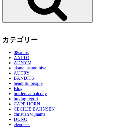
カテゴリー
08sircus
AALTO
ADNYM
akane utsunomiya
AUTRY
BANDITS
beautiful people
Blog
borders at balcony
buying report
CAPE HORN
CECILIE BAHNSEN
christian wijnants
DUNO
elendeek