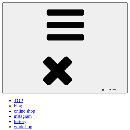
コ
LA VILLA ROUGE Blog
ラ ヴィラルージュ オフィシャルブログ
ン
テ
ン
ツ
へ
ス
キ
ッ
プ
メニュー
TOP
blog
online shop
instagram
history
workshop