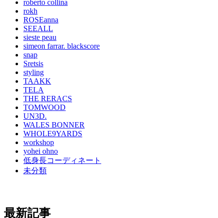
roberto collina
rokh
ROSEanna
SEEALL
sieste peau
simeon farrar. blackscore
snap
Sretsis
styling
TAAKK
TELA
THE RERACS
TOMWOOD
UN3D.
WALES BONNER
WHOLE9YARDS
workshop
yohei ohno
低身長コーディネート
未分類
最新記事