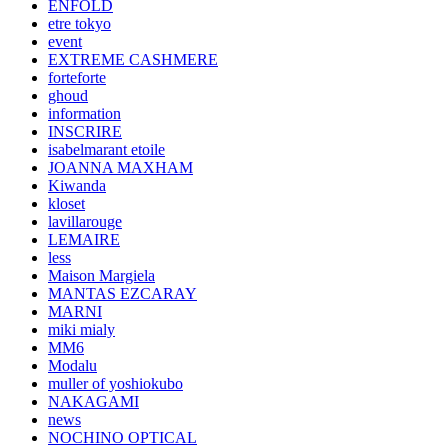
ENFOLD
etre tokyo
event
EXTREME CASHMERE
forteforte
ghoud
information
INSCRIRE
isabelmarant etoile
JOANNA MAXHAM
Kiwanda
kloset
lavillarouge
LEMAIRE
less
Maison Margiela
MANTAS EZCARAY
MARNI
miki mialy
MM6
Modalu
muller of yoshiokubo
NAKAGAMI
news
NOCHINO OPTICAL