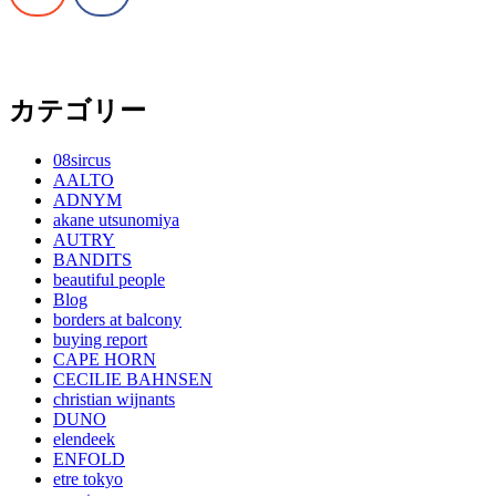
カテゴリー
08sircus
AALTO
ADNYM
akane utsunomiya
AUTRY
BANDITS
beautiful people
Blog
borders at balcony
buying report
CAPE HORN
CECILIE BAHNSEN
christian wijnants
DUNO
elendeek
ENFOLD
etre tokyo