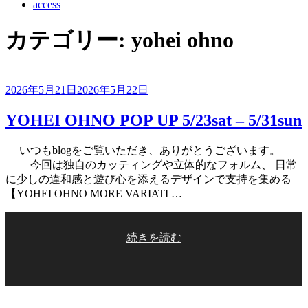
access
カテゴリー:
yohei ohno
投
2026年5月21日
2026年5月22日
稿
YOHEI OHNO POP UP 5/23sat – 5/31sun
日:
いつもblogをご覧いただき、ありがとうございます。
今回は独自のカッティングや立体的なフォルム、 日常
に少しの違和感と遊び心を添えるデザインで支持を集める
【YOHEI OHNO MORE VARIATI …
“YOHEI
続きを読む
OHNO
POP
UP
5/23sat
–