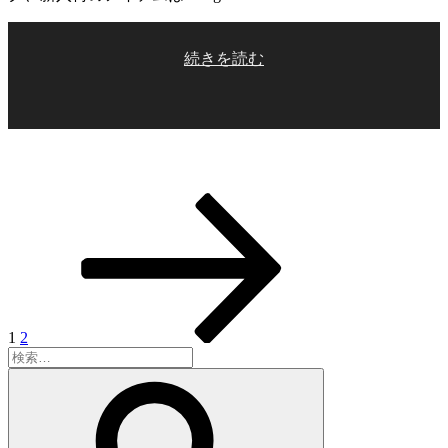
メ/149cm”
投
の
稿
“instagram
続きを読む
TV
の
配
ペ
信
い
ー
た
ジ
し
ま
固
固
次
送
す！”
定
定
の
り
の
ペ
ペ
ペ
ー
ー
ー
ジ
ジ
ジ
1
2
検
索:
検
索