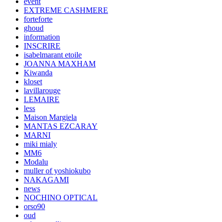
event
EXTREME CASHMERE
forteforte
ghoud
information
INSCRIRE
isabelmarant etoile
JOANNA MAXHAM
Kiwanda
kloset
lavillarouge
LEMAIRE
less
Maison Margiela
MANTAS EZCARAY
MARNI
miki mialy
MM6
Modalu
muller of yoshiokubo
NAKAGAMI
news
NOCHINO OPTICAL
orso90
oud