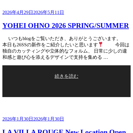
5/31sun”
の
投
2026年4月29日
2026年5月11日
稿
YOHEI OHNO 2026 SPRING/SUMMER
日:
いつもblogをご覧いただき、ありがとうございます。
本日も26SSの新作をご紹介したいと思います
今回は
独自のカッティングや立体的なフォルム、 日常に少しの違
和感と遊び心を添えるデザインで支持を集める …
“YOHEI
続きを読む
OHNO
2026
SPRING/SUMMER”
の
投
2026年1月30日
2026年1月30日
稿
LA VILLA ROUGE New Location Open
日: