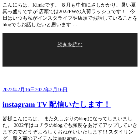
こんにちは。Kimieです。 ８月も中旬にさしかかり、暑い夏
真っ盛りですが 店頭では2022FWの入荷ラッシュです！ 今
日はいつも私がインスタライブや店頭でお話していることを
blogでもお話したいと思います …
“小
続きを読む
柄
な
方
に
♡
カ
投
2022年2月16日
2022年2月16日
ラ
稿
ー
日:
instagram TV 配信いたします！
と
柄
の
皆様こんにちは。 また久しぶりのblogになってしまいまし
お
た。 2022年はコチラのblogでも頻度をあげてアップしていき
ス
ますのでどうぞよろしくおねがいいたします!!! スタイリン
ス
グ、新入荷のアイテムはinstagram …