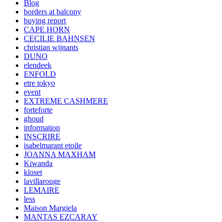
Blog
borders at balcony
buying report
CAPE HORN
CECILIE BAHNSEN
christian wijnants
DUNO
elendeek
ENFOLD
etre tokyo
event
EXTREME CASHMERE
forteforte
ghoud
information
INSCRIRE
isabelmarant etoile
JOANNA MAXHAM
Kiwanda
kloset
lavillarouge
LEMAIRE
less
Maison Margiela
MANTAS EZCARAY