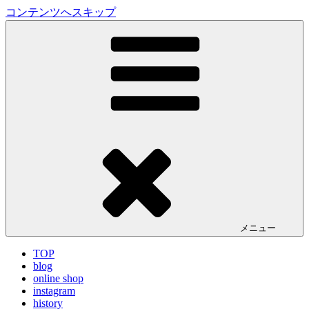
コンテンツへスキップ
LA VILLA ROUGE Blog
ラ ヴィラルージュ オフィシャルブログ
メニュー
TOP
blog
online shop
instagram
history