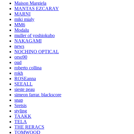
Maison Margiela
MANTAS EZCARAY
MARNI
miki mialy
MM6
Modalu
muller of yoshiokubo
NAKAGAMI
news
NOCHINO OPTICAL
orso90
oud
roberto collina
rokh
ROSEanna
SEEALL
sieste peau
simeon farrar. blackscore
snap
Sretsis
styling
TAAKK
TELA
THE RERACS
TOMWOOD