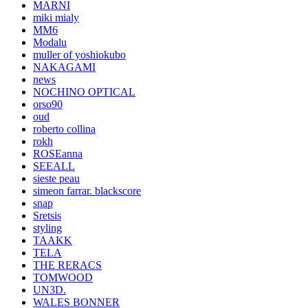
MARNI
miki mialy
MM6
Modalu
muller of yoshiokubo
NAKAGAMI
news
NOCHINO OPTICAL
orso90
oud
roberto collina
rokh
ROSEanna
SEEALL
sieste peau
simeon farrar. blackscore
snap
Sretsis
styling
TAAKK
TELA
THE RERACS
TOMWOOD
UN3D.
WALES BONNER