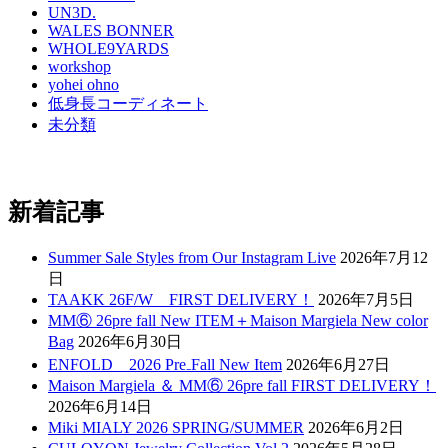
UN3D.
WALES BONNER
WHOLE9YARDS
workshop
yohei ohno
低身長コーディネート
未分類
新着記事
Summer Sale Styles from Our Instagram Live
2026年7月12
日
TAAKK 26F/W FIRST DELIVERY！
2026年7月5日
MM⑥ 26pre fall New ITEM＋Maison Margiela New color
Bag
2026年6月30日
ENFOLD 2026 Pre₋Fall New Item
2026年6月27日
Maison Margiela ＆ MM⑥ 26pre fall FIRST DELIVERY！
2026年6月14日
Miki MIALY 2026 SPRING/SUMMER
2026年6月2日