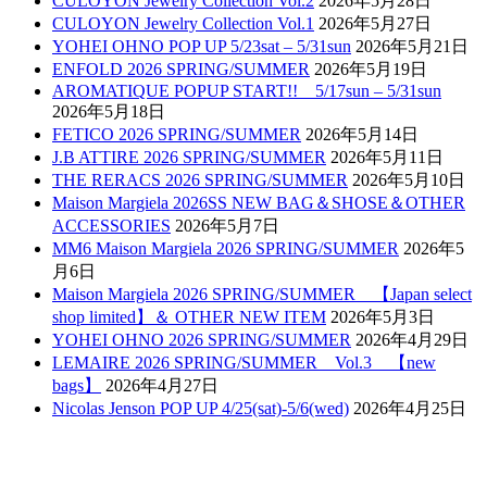
CULOYON Jewelry Collection Vol.2
2026年5月28日
CULOYON Jewelry Collection Vol.1
2026年5月27日
YOHEI OHNO POP UP 5/23sat – 5/31sun
2026年5月21日
ENFOLD 2026 SPRING/SUMMER
2026年5月19日
AROMATIQUE POPUP START!! 5/17sun – 5/31sun
2026年5月18日
FETICO 2026 SPRING/SUMMER
2026年5月14日
J.B ATTIRE 2026 SPRING/SUMMER
2026年5月11日
THE RERACS 2026 SPRING/SUMMER
2026年5月10日
Maison Margiela 2026SS NEW BAG＆SHOSE＆OTHER
ACCESSORIES
2026年5月7日
MM6 Maison Margiela 2026 SPRING/SUMMER
2026年5
月6日
Maison Margiela 2026 SPRING/SUMMER 【Japan select
shop limited】＆ OTHER NEW ITEM
2026年5月3日
YOHEI OHNO 2026 SPRING/SUMMER
2026年4月29日
LEMAIRE 2026 SPRING/SUMMER Vol.3 【new
bags】
2026年4月27日
Nicolas Jenson POP UP 4/25(sat)-5/6(wed)
2026年4月25日