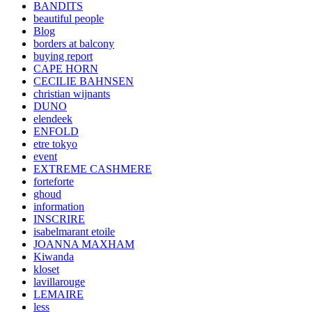
BANDITS
beautiful people
Blog
borders at balcony
buying report
CAPE HORN
CECILIE BAHNSEN
christian wijnants
DUNO
elendeek
ENFOLD
etre tokyo
event
EXTREME CASHMERE
forteforte
ghoud
information
INSCRIRE
isabelmarant etoile
JOANNA MAXHAM
Kiwanda
kloset
lavillarouge
LEMAIRE
less