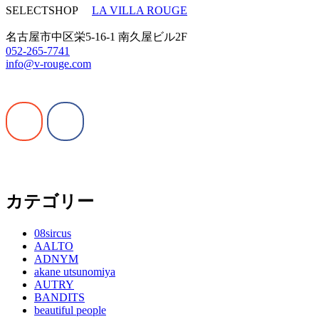
SELECTSHOP
LA VILLA ROUGE
名古屋市中区栄5-16-1 南久屋ビル2F
052-265-7741
info@v-rouge.com
カテゴリー
08sircus
AALTO
ADNYM
akane utsunomiya
AUTRY
BANDITS
beautiful people