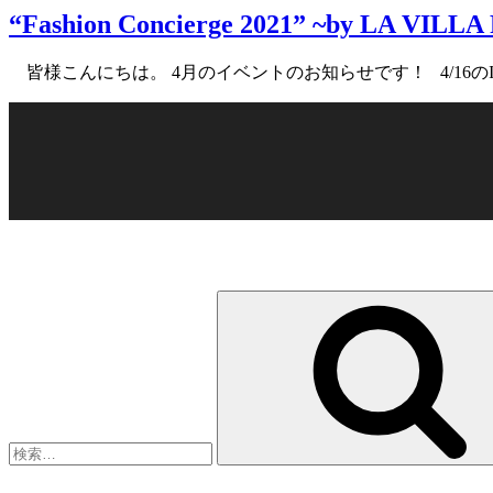
“Fashion Concierge 2021” ~by LA VILLA 
日:
皆様こんにちは。 4月のイベントのお知らせです！ 4/16のIGTVでも
検
索: