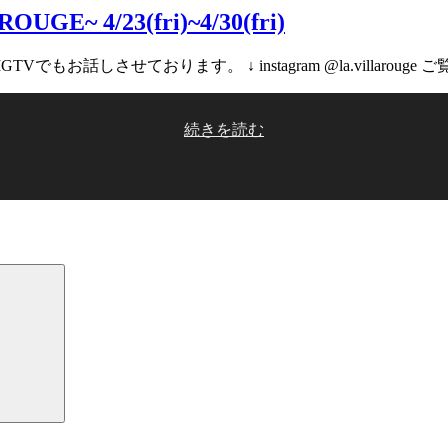
ROUGE~ 4/23(fri)~4/30(fri)
お話しさせております。 ↓ instagram @la.villaroug
““Fashion
続きを読む
Concierge
2021”
~by
LA
VILLA
ROUGE~
4/23(fri)~4/30(fri)”
の
検
索