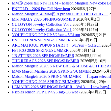
MM⑥ 26pre fall New ITEM＋Maison Margiela New color B
ENFOLD 2026 Pre₋Fall New Item
2026年6月27日
Maison Margiela ＆ MM⑥ 26pre fall FIRST DELIVERY！
Miki MIALY 2026 SPRING/SUMMER
2026年6月2日
CULOYON Jewelry Collection Vol.2
2026年5月28日
CULOYON Jewelry Collection Vol.1
2026年5月27日
YOHEI OHNO POP UP 5/23sat – 5/31sun
2026年5月21日
ENFOLD 2026 SPRING/SUMMER
2026年5月19日
AROMATIQUE POPUP START!! 5/17sun – 5/31sun
202
FETICO 2026 SPRING/SUMMER
2026年5月14日
J.B ATTIRE 2026 SPRING/SUMMER
2026年5月11日
THE RERACS 2026 SPRING/SUMMER
2026年5月10日
Maison Margiela 2026SS NEW BAG＆SHOSE＆OTHER 
MM6 Maison Margiela 2026 SPRING/SUMMER
2026年5月
Maison Margiela 2026 SPRING/SUMMER 【Japan select
YOHEI OHNO 2026 SPRING/SUMMER
2026年4月29日
LEMAIRE 2026 SPRING/SUMMER Vol.3 【new bags
Nicolas Jenson POP UP 4/25(sat)-5/6(wed)
2026年4月25日