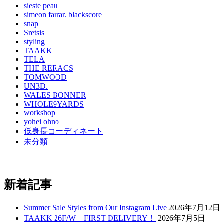
sieste peau
simeon farrar. blackscore
snap
Sretsis
styling
TAAKK
TELA
THE RERACS
TOMWOOD
UN3D.
WALES BONNER
WHOLE9YARDS
workshop
yohei ohno
低身長コーディネート
未分類
新着記事
Summer Sale Styles from Our Instagram Live
2026年7月12日
TAAKK 26F/W FIRST DELIVERY！
2026年7月5日