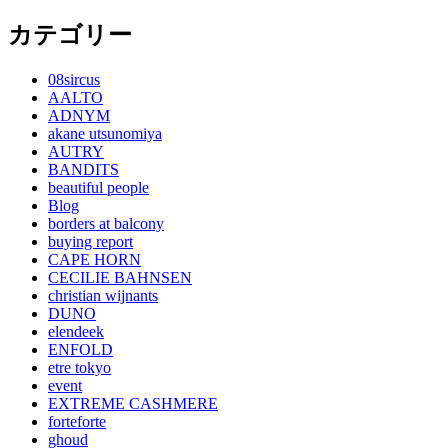
カテゴリー
08sircus
AALTO
ADNYM
akane utsunomiya
AUTRY
BANDITS
beautiful people
Blog
borders at balcony
buying report
CAPE HORN
CECILIE BAHNSEN
christian wijnants
DUNO
elendeek
ENFOLD
etre tokyo
event
EXTREME CASHMERE
forteforte
ghoud