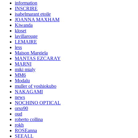
information
INSCRIRE
isabelmarant etoile
JOANNA MAXHAM
Kiwanda
kloset
lavillarouge
LEMAIRE
less
Maison Margiela
MANTAS EZCARAY
MARNI
miki mialy
MM6
Modalu
muller of yoshiokubo
NAKAGAMI
news
NOCHINO OPTICAL
orso90
oud
roberto collina
rokh
ROSEanna
SEEALL