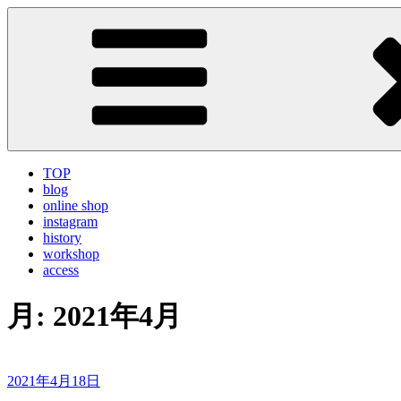
コ
LA VILLA ROUGE Blog
ラ ヴィラルージュ オフィシャルブログ
ン
テ
ン
ツ
へ
ス
キ
ッ
TOP
プ
blog
online shop
instagram
history
workshop
access
月:
2021年4月
投
2021年4月18日
稿