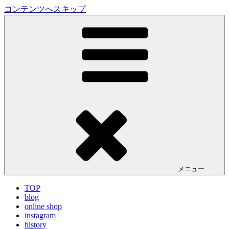
コンテンツへスキップ
LA VILLA ROUGE Blog
ラ ヴィラルージュ オフィシャルブログ
メニュー
TOP
blog
online shop
instagram
history