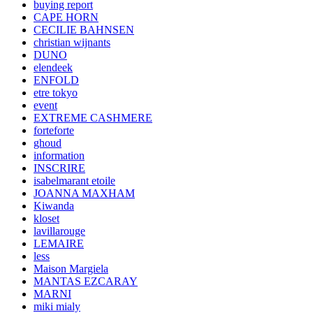
buying report
CAPE HORN
CECILIE BAHNSEN
christian wijnants
DUNO
elendeek
ENFOLD
etre tokyo
event
EXTREME CASHMERE
forteforte
ghoud
information
INSCRIRE
isabelmarant etoile
JOANNA MAXHAM
Kiwanda
kloset
lavillarouge
LEMAIRE
less
Maison Margiela
MANTAS EZCARAY
MARNI
miki mialy