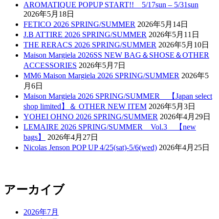
AROMATIQUE POPUP START!! 5/17sun – 5/31sun
2026年5月18日
FETICO 2026 SPRING/SUMMER
2026年5月14日
J.B ATTIRE 2026 SPRING/SUMMER
2026年5月11日
THE RERACS 2026 SPRING/SUMMER
2026年5月10日
Maison Margiela 2026SS NEW BAG＆SHOSE＆OTHER
ACCESSORIES
2026年5月7日
MM6 Maison Margiela 2026 SPRING/SUMMER
2026年5
月6日
Maison Margiela 2026 SPRING/SUMMER 【Japan select
shop limited】＆ OTHER NEW ITEM
2026年5月3日
YOHEI OHNO 2026 SPRING/SUMMER
2026年4月29日
LEMAIRE 2026 SPRING/SUMMER Vol.3 【new
bags】
2026年4月27日
Nicolas Jenson POP UP 4/25(sat)-5/6(wed)
2026年4月25日
アーカイブ
2026年7月