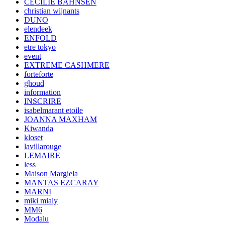
CECILIE BAHNSEN
christian wijnants
DUNO
elendeek
ENFOLD
etre tokyo
event
EXTREME CASHMERE
forteforte
ghoud
information
INSCRIRE
isabelmarant etoile
JOANNA MAXHAM
Kiwanda
kloset
lavillarouge
LEMAIRE
less
Maison Margiela
MANTAS EZCARAY
MARNI
miki mialy
MM6
Modalu