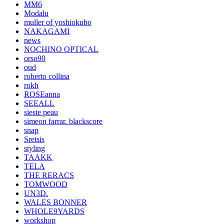
MM6
Modalu
muller of yoshiokubo
NAKAGAMI
news
NOCHINO OPTICAL
orso90
oud
roberto collina
rokh
ROSEanna
SEEALL
sieste peau
simeon farrar. blackscore
snap
Sretsis
styling
TAAKK
TELA
THE RERACS
TOMWOOD
UN3D.
WALES BONNER
WHOLE9YARDS
workshop