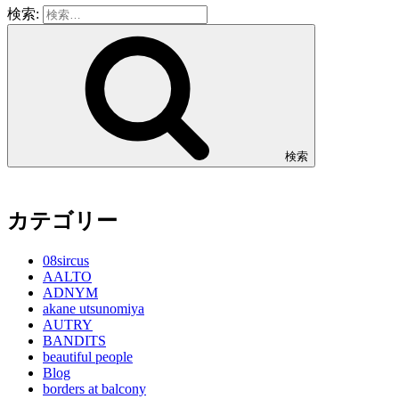
検索:
検索
カテゴリー
08sircus
AALTO
ADNYM
akane utsunomiya
AUTRY
BANDITS
beautiful people
Blog
borders at balcony