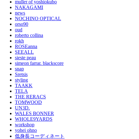
muller of yoshiokubo
NAKAGAMI
news
NOCHINO OPTICAL
orso90
oud
roberto collina
rokh
ROSEanna
SEEALL
sieste peau
simeon farrar. blackscore
snap
Sretsis
styling
TAAKK
TELA
THE RERACS
TOMWOOD
UN3D.
WALES BONNER
WHOLE9YARDS
workshop
yohei ohno
低身長コーディネート