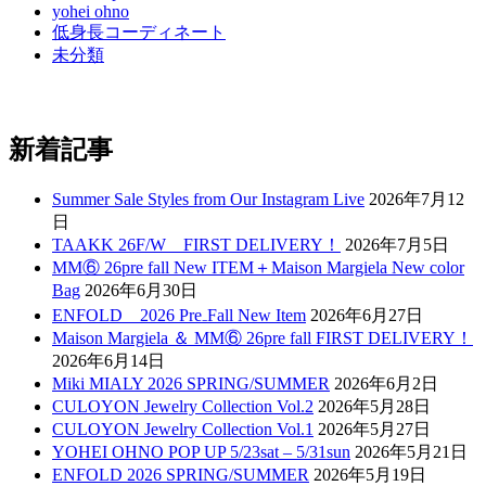
yohei ohno
低身長コーディネート
未分類
新着記事
Summer Sale Styles from Our Instagram Live
2026年7月12
日
TAAKK 26F/W FIRST DELIVERY！
2026年7月5日
MM⑥ 26pre fall New ITEM＋Maison Margiela New color
Bag
2026年6月30日
ENFOLD 2026 Pre₋Fall New Item
2026年6月27日
Maison Margiela ＆ MM⑥ 26pre fall FIRST DELIVERY！
2026年6月14日
Miki MIALY 2026 SPRING/SUMMER
2026年6月2日
CULOYON Jewelry Collection Vol.2
2026年5月28日
CULOYON Jewelry Collection Vol.1
2026年5月27日
YOHEI OHNO POP UP 5/23sat – 5/31sun
2026年5月21日
ENFOLD 2026 SPRING/SUMMER
2026年5月19日