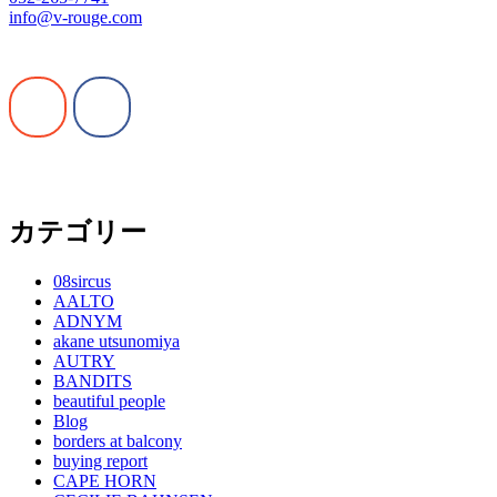
info@v-rouge.com
カテゴリー
08sircus
AALTO
ADNYM
akane utsunomiya
AUTRY
BANDITS
beautiful people
Blog
borders at balcony
buying report
CAPE HORN