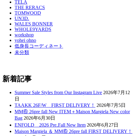
TELA
THE RERACS
TOMWOOD
UN3D.
WALES BONNER
WHOLE9YARDS
workshop
yohei ohno
低身長コーディネート
未分類
新着記事
Summer Sale Styles from Our Instagram Live
2026年7月12
日
TAAKK 26F/W FIRST DELIVERY！
2026年7月5日
MM⑥ 26pre fall New ITEM＋Maison Margiela New color
Bag
2026年6月30日
ENFOLD 2026 Pre₋Fall New Item
2026年6月27日
Maison Margiela ＆ MM⑥ 26pre fall FIRST DELIVERY！