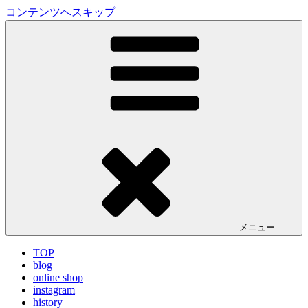
コンテンツへスキップ
LA VILLA ROUGE Blog
ラ ヴィラルージュ オフィシャルブログ
メニュー
TOP
blog
online shop
instagram
history