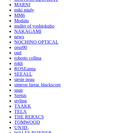
MARNI
miki mialy
MM6
Modalu
muller of yoshiokubo
NAKAGAMI
news
NOCHINO OPTICAL
orso90
oud
roberto collina
rokh
ROSEanna
SEEALL
sieste peau
simeon farrar. blackscore
snap
Sretsis
styling
TAAKK
TELA
THE RERACS
TOMWOOD
UN3D.
WALES BONNER