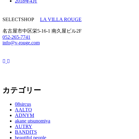
2018年4月
SELECTSHOP
LA VILLA ROUGE
名古屋市中区栄5-16-1 南久屋ビル2F
052-265-7741
info@v-rouge.com
カテゴリー
08sircus
AALTO
ADNYM
akane utsunomiya
AUTRY
BANDITS
beautiful people