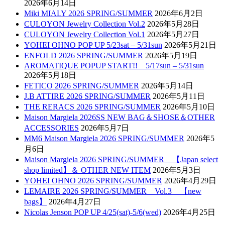
2026年6月14日
Miki MIALY 2026 SPRING/SUMMER
2026年6月2日
CULOYON Jewelry Collection Vol.2
2026年5月28日
CULOYON Jewelry Collection Vol.1
2026年5月27日
YOHEI OHNO POP UP 5/23sat – 5/31sun
2026年5月21日
ENFOLD 2026 SPRING/SUMMER
2026年5月19日
AROMATIQUE POPUP START!! 5/17sun – 5/31sun
2026年5月18日
FETICO 2026 SPRING/SUMMER
2026年5月14日
J.B ATTIRE 2026 SPRING/SUMMER
2026年5月11日
THE RERACS 2026 SPRING/SUMMER
2026年5月10日
Maison Margiela 2026SS NEW BAG＆SHOSE＆OTHER
ACCESSORIES
2026年5月7日
MM6 Maison Margiela 2026 SPRING/SUMMER
2026年5
月6日
Maison Margiela 2026 SPRING/SUMMER 【Japan select
shop limited】＆ OTHER NEW ITEM
2026年5月3日
YOHEI OHNO 2026 SPRING/SUMMER
2026年4月29日
LEMAIRE 2026 SPRING/SUMMER Vol.3 【new
bags】
2026年4月27日
Nicolas Jenson POP UP 4/25(sat)-5/6(wed)
2026年4月25日