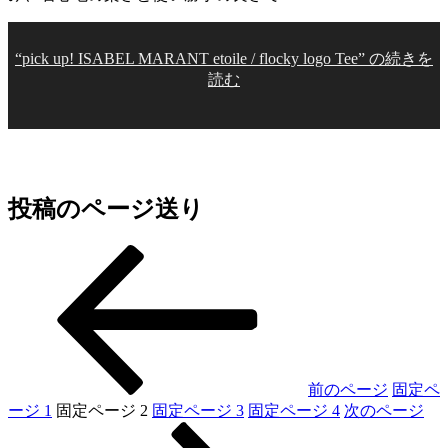
“pick up! ISABEL MARANT etoile / flocky logo Tee” の
続きを
読む
投稿のページ送り
前のページ
固定ペ
ージ
1
固定ページ
2
固定ページ
3
固定ページ
4
次のページ