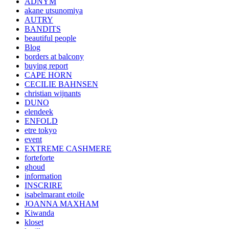
ADNYM
akane utsunomiya
AUTRY
BANDITS
beautiful people
Blog
borders at balcony
buying report
CAPE HORN
CECILIE BAHNSEN
christian wijnants
DUNO
elendeek
ENFOLD
etre tokyo
event
EXTREME CASHMERE
forteforte
ghoud
information
INSCRIRE
isabelmarant etoile
JOANNA MAXHAM
Kiwanda
kloset