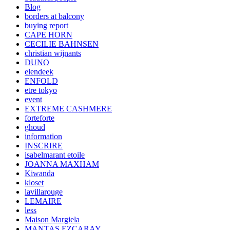
Blog
borders at balcony
buying report
CAPE HORN
CECILIE BAHNSEN
christian wijnants
DUNO
elendeek
ENFOLD
etre tokyo
event
EXTREME CASHMERE
forteforte
ghoud
information
INSCRIRE
isabelmarant etoile
JOANNA MAXHAM
Kiwanda
kloset
lavillarouge
LEMAIRE
less
Maison Margiela
MANTAS EZCARAY