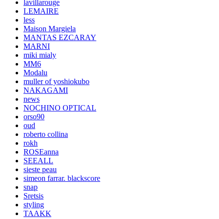
lavillarouge
LEMAIRE
less
Maison Margiela
MANTAS EZCARAY
MARNI
miki mialy
MM6
Modalu
muller of yoshiokubo
NAKAGAMI
news
NOCHINO OPTICAL
orso90
oud
roberto collina
rokh
ROSEanna
SEEALL
sieste peau
simeon farrar. blackscore
snap
Sretsis
styling
TAAKK