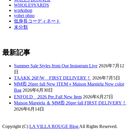
WHOLE9YARDS
workshop
yohei ohno
低身長コーディネート
未分類
最新記事
Summer Sale Styles from Our Instagram Live
2026年7月12
日
TAAKK 26F/W FIRST DELIVERY！
2026年7月5日
MM⑥ 26pre fall New ITEM＋Maison Margiela New color
Bag
2026年6月30日
ENFOLD 2026 Pre₋Fall New Item
2026年6月27日
Maison Margiela ＆ MM⑥ 26pre fall FIRST DELIVERY！
2026年6月14日
Copyright (C)
LA VILLA ROUGE Blog
All Rights Reserved.