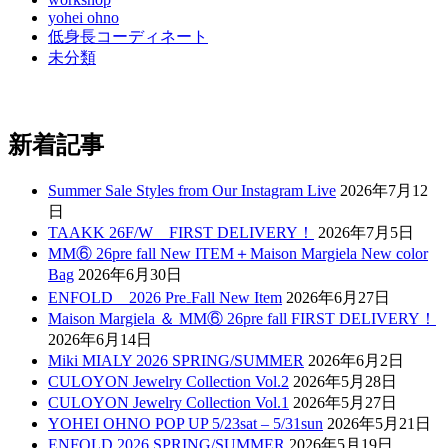
yohei ohno
低身長コーディネート
未分類
新着記事
Summer Sale Styles from Our Instagram Live
2026年7月12
日
TAAKK 26F/W FIRST DELIVERY！
2026年7月5日
MM⑥ 26pre fall New ITEM＋Maison Margiela New color
Bag
2026年6月30日
ENFOLD 2026 Pre₋Fall New Item
2026年6月27日
Maison Margiela ＆ MM⑥ 26pre fall FIRST DELIVERY！
2026年6月14日
Miki MIALY 2026 SPRING/SUMMER
2026年6月2日
CULOYON Jewelry Collection Vol.2
2026年5月28日
CULOYON Jewelry Collection Vol.1
2026年5月27日
YOHEI OHNO POP UP 5/23sat – 5/31sun
2026年5月21日
ENFOLD 2026 SPRING/SUMMER
2026年5月19日