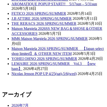
AROMATIQUE POPUP START!! 5/17sun – 5/31sun
2026年5月18日
FETICO 2026 SPRING/SUMMER
2026年5月14日
J.B ATTIRE 2026 SPRING/SUMMER
2026年5月11日
THE RERACS 2026 SPRING/SUMMER
2026年5月10日
Maison Margiela 2026SS NEW BAG＆SHOSE＆OTHER
ACCESSORIES
2026年5月7日
MM6 Maison Margiela 2026 SPRING/SUMMER
2026年5
月6日
Maison Margiela 2026 SPRING/SUMMER 【Japan select
shop limited】＆ OTHER NEW ITEM
2026年5月3日
YOHEI OHNO 2026 SPRING/SUMMER
2026年4月29日
LEMAIRE 2026 SPRING/SUMMER Vol.3 【new
bags】
2026年4月27日
Nicolas Jenson POP UP 4/25(sat)-5/6(wed)
2026年4月25日
アーカイブ
2026年7月