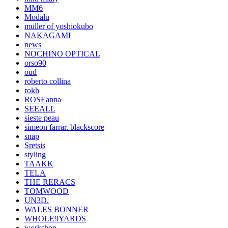
MM6
Modalu
muller of yoshiokubo
NAKAGAMI
news
NOCHINO OPTICAL
orso90
oud
roberto collina
rokh
ROSEanna
SEEALL
sieste peau
simeon farrar. blackscore
snap
Sretsis
styling
TAAKK
TELA
THE RERACS
TOMWOOD
UN3D.
WALES BONNER
WHOLE9YARDS
workshop