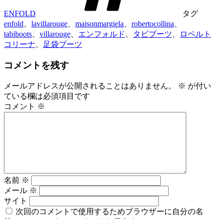
ENFOLD
タグ
enfold
、
lavillarouge
、
maisonmargiela
、
robertocollina
、
tabiboots
、
villarouge
、
エンフォルド
、
タビブーツ
、
ロベルト
コリーナ
、
足袋ブーツ
コメントを残す
メールアドレスが公開されることはありません。
※
が付い
ている欄は必須項目です
コメント
※
名前
※
メール
※
サイト
次回のコメントで使用するためブラウザーに自分の名