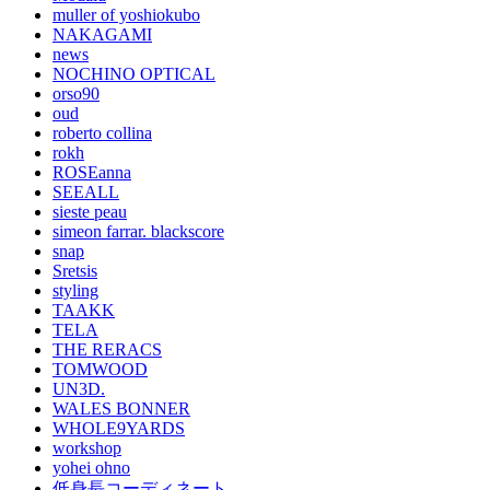
muller of yoshiokubo
NAKAGAMI
news
NOCHINO OPTICAL
orso90
oud
roberto collina
rokh
ROSEanna
SEEALL
sieste peau
simeon farrar. blackscore
snap
Sretsis
styling
TAAKK
TELA
THE RERACS
TOMWOOD
UN3D.
WALES BONNER
WHOLE9YARDS
workshop
yohei ohno
低身長コーディネート