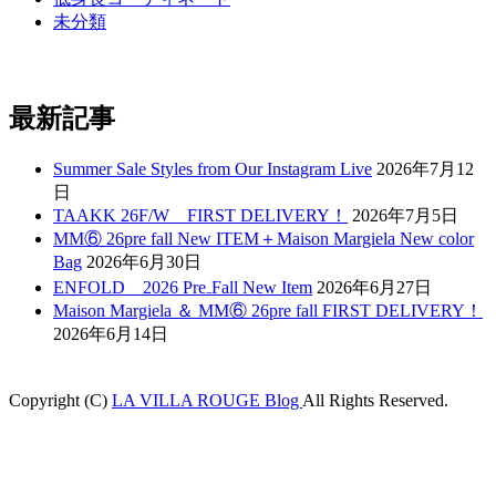
未分類
最新記事
Summer Sale Styles from Our Instagram Live
2026年7月12
日
TAAKK 26F/W FIRST DELIVERY！
2026年7月5日
MM⑥ 26pre fall New ITEM＋Maison Margiela New color
Bag
2026年6月30日
ENFOLD 2026 Pre₋Fall New Item
2026年6月27日
Maison Margiela ＆ MM⑥ 26pre fall FIRST DELIVERY！
2026年6月14日
Copyright (C)
LA VILLA ROUGE Blog
All Rights Reserved.
ark
casibom
betcio
Casibom
betmoney giriş
grandpashabet
Jojobet Giriş
Ca