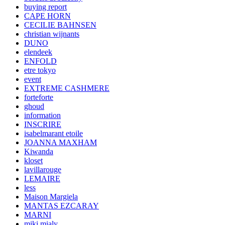
buying report
CAPE HORN
CECILIE BAHNSEN
christian wijnants
DUNO
elendeek
ENFOLD
etre tokyo
event
EXTREME CASHMERE
forteforte
ghoud
information
INSCRIRE
isabelmarant etoile
JOANNA MAXHAM
Kiwanda
kloset
lavillarouge
LEMAIRE
less
Maison Margiela
MANTAS EZCARAY
MARNI
miki mialy