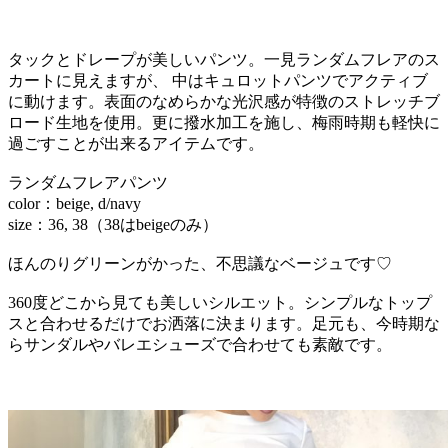
タックとドレープが美しいパンツ。一見ランダムフレアのス
カートに見えますが、 中はキュロットパンツでアクティブ
に動けます。表面のなめらかな光沢感が特徴のストレッチブ
ロード生地を使用。更に撥水加工を施し、梅雨時期も軽快に
過ごすことが出来るアイテムです。
ランダムフレアパンツ
color：beige, d/navy
size：36, 38（38はbeigeのみ）
ほんのりグリーンがかった、不思議なベージュです♡
360度どこから見ても美しいシルエット。シンプルなトップ
スと合わせるだけでお洒落に決まります。足元も、今時期な
らサンダルやバレエシューズで合わせても素敵です。