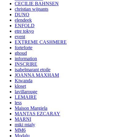
CECILIE BAHNSEN
christian wijnants
DUNO
elendeek
ENFOLD
etre tokyo
event
EXTREME CASHMERE
forteforte
ghoud
information
INSCRIRE
isabelmarant etoile
JOANNA MAXHAM
Kiwanda
kloset
lavillarouge
LEMAIRE
less
Maison Margiela
MANTAS EZCARAY
MARNI
miki mialy
MM6
Modalu