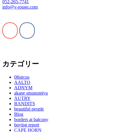
052-265-7741
info@v-rouge.com
カテゴリー
08sircus
AALTO
ADNYM
akane utsunomiya
AUTRY
BANDITS
beautiful people
Blog
borders at balcony
buying report
CAPE HORN