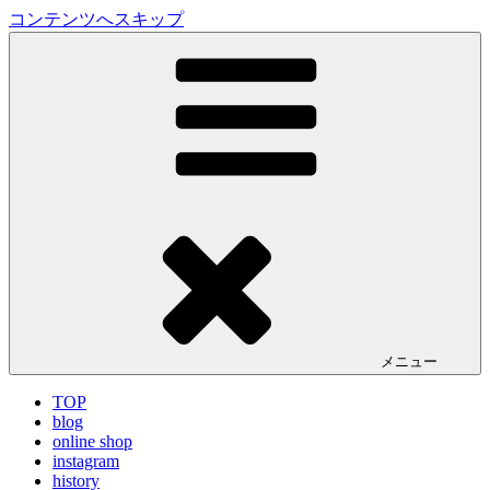
コンテンツへスキップ
LA VILLA ROUGE Blog
ラ ヴィラルージュ オフィシャルブログ
メニュー
TOP
blog
online shop
instagram
history