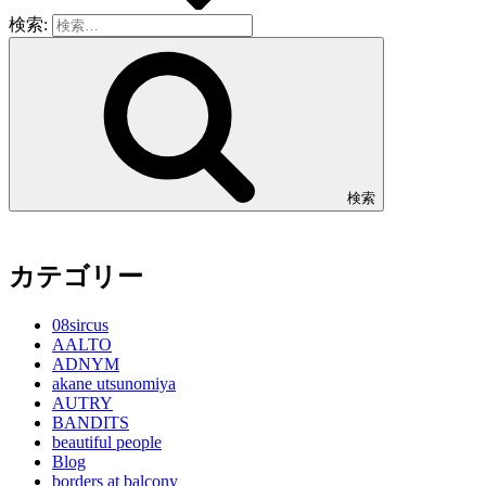
検索:
検索
カテゴリー
08sircus
AALTO
ADNYM
akane utsunomiya
AUTRY
BANDITS
beautiful people
Blog
borders at balcony