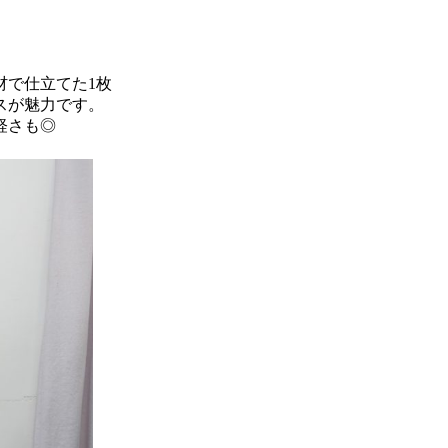
材で仕立てた1枚
スが魅力です。
軽さも◎