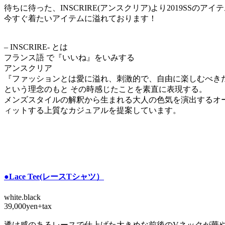
待ちに待った、INSCRIRE(アンスクリア)より2019SSのア
今すぐ着たいアイテムに溢れております！
– INSCRIRE- とは
フランス語 で『いいね』をいみする
アンスクリア
『ファッションとは愛に溢れ、刺激的で、自由に楽しむべき
という理念のもと その時感じたことを素直に表現する。
メンズスタイルの解釈から生まれる大人の色気を演出するオ
ィットする上質なカジュアルを提案しています。
●Lace Tee(レースTシャツ）
white.black
39,000yen+tax
透け感のあるレースで仕上げた大きめな前後のVネックが華