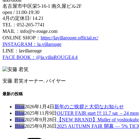
460-0008
名古屋市中区栄5-16-1 南久屋ビル2F
open / 11:00-19:30
4月の定休日/ 14.21
TEL：052-265-7741
MAIL：info@v-rouge.com
ONLINE SHOP：
https://lavillarouge.official.ec/
INSTAGRAM：la.villarouge
LINE：lavillarouge
FACE BOOK：@la.villaROUGE4.4
安藤 君笑
オーナー. バイヤー
最新の投稿
Blog
2026年1月4日
新年のご挨拶と大切なお知らせ
Blog
2025年11月9日
OUTER FAIR start !!! 11.7 sat – 24 mon
Blog
2025年9月28日
【NEW BRAND】Muller of yoshi
Blog
2025年9月26日
2025 AUTUMN FAIR 開幕 — 5% TI