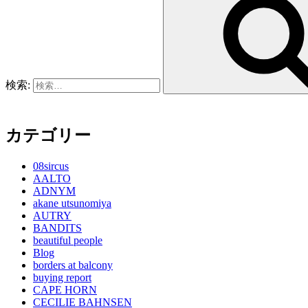
検索:
カテゴリー
08sircus
AALTO
ADNYM
akane utsunomiya
AUTRY
BANDITS
beautiful people
Blog
borders at balcony
buying report
CAPE HORN
CECILIE BAHNSEN