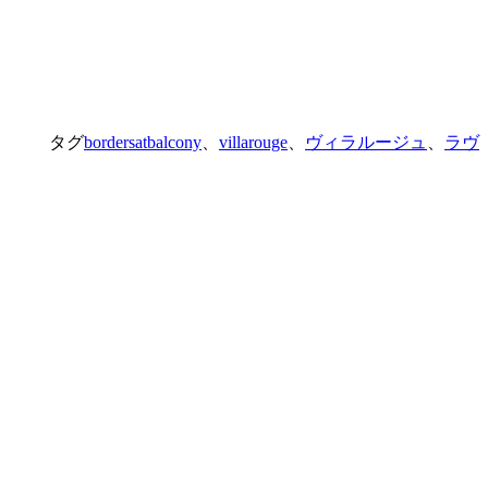
タグ
bordersatbalcony
、
villarouge
、
ヴィラルージュ
、
ラヴ