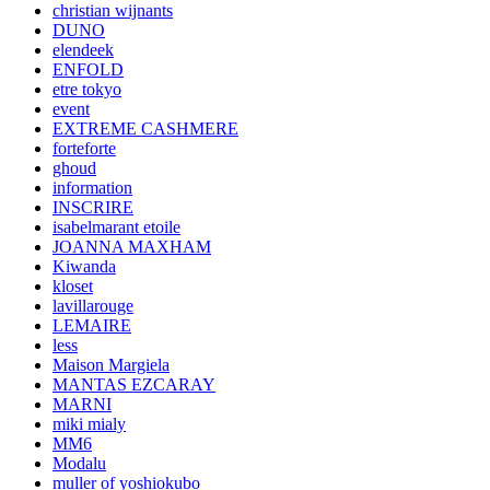
christian wijnants
DUNO
elendeek
ENFOLD
etre tokyo
event
EXTREME CASHMERE
forteforte
ghoud
information
INSCRIRE
isabelmarant etoile
JOANNA MAXHAM
Kiwanda
kloset
lavillarouge
LEMAIRE
less
Maison Margiela
MANTAS EZCARAY
MARNI
miki mialy
MM6
Modalu
muller of yoshiokubo