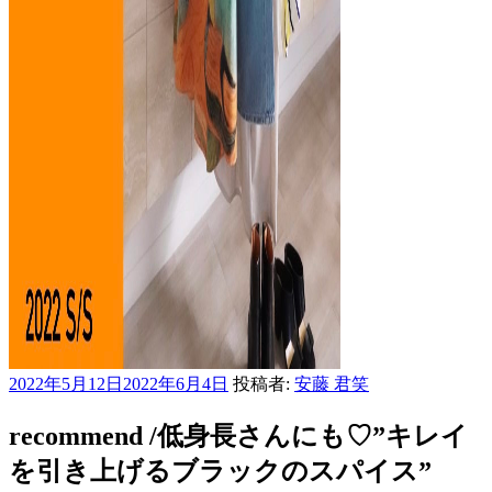
投
2022年5月12日
2022年6月4日
投稿者:
安藤 君笑
稿
日:
recommend /低身長さんにも♡”キレイ
を引き上げるブラックのスパイス”