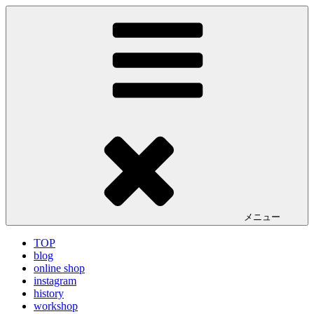
コ
LA VILLA ROUGE Blog
ラ ヴィラルージュ オフィシャルブログ
ン
テ
ン
ツ
へ
ス
キ
ッ
プ
メニュー
TOP
blog
online shop
instagram
history
workshop