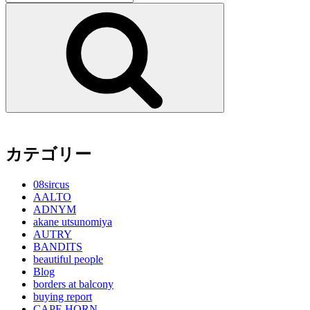
索:
検
索
カテゴリー
08sircus
AALTO
ADNYM
akane utsunomiya
AUTRY
BANDITS
beautiful people
Blog
borders at balcony
buying report
CAPE HORN