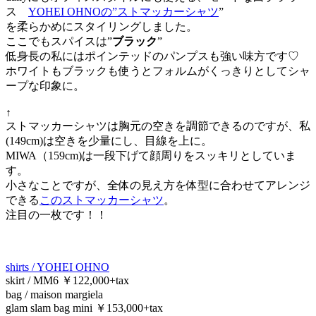
ス
YOHEI OHNOの”ストマッカーシャツ
”
を柔らかめにスタイリングしました。
ここでもスパイスは”
ブラック
”
低身長の私にはポインテッドのパンプスも強い味方です♡
ホワイトもブラックも使うとフォルムがくっきりとしてシャ
ープな印象に。
↑
ストマッカーシャツは胸元の空きを調節できるのですが、私
(149cm)は空きを少量にし、目線を上に。
MIWA（159cm)は一段下げて顔周りをスッキリとしていま
す。
小さなことですが、全体の見え方を体型に合わせてアレンジ
できる
このストマッカーシャツ
。
注目の一枚です！！
shirts / YOHEI OHNO
skirt / MM6 ￥122,000+tax
bag / maison margiela
glam slam bag mini ￥153,000+tax