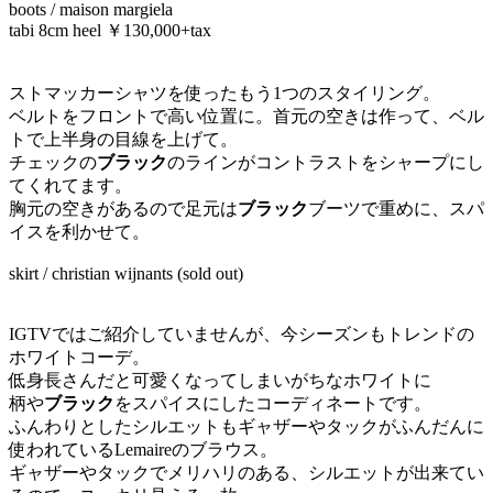
boots / maison margiela
tabi 8cm heel ￥130,000+tax
ストマッカーシャツを使ったもう1つのスタイリング。
ベルトをフロントで高い位置に。首元の空きは作って、ベル
トで上半身の目線を上げて。
チェックの
ブラック
のラインがコントラストをシャープにし
てくれてます。
胸元の空きがあるので足元は
ブラック
ブーツで重めに、スパ
イスを利かせて。
skirt / christian wijnants (sold out)
IGTVではご紹介していませんが、今シーズンもトレンドの
ホワイトコーデ。
低身長さんだと可愛くなってしまいがちなホワイトに
柄や
ブラック
をスパイスにしたコーディネートです。
ふんわりとしたシルエットもギャザーやタックがふんだんに
使われているLemaireのブラウス。
ギャザーやタックでメリハリのある、シルエットが出来てい