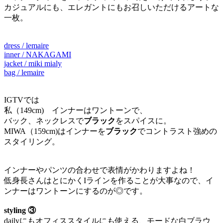
カジュアルにも、エレガントにもお召しいただけるアートな
一枚。
dress / lemaire
inner / NAKAGAMI
jacket / miki mialy
bag / lemaire
IGTVでは
私（149cm) インナーはワントーンで、
バック、ネックレスで
ブラック
をスパイスに。
MIWA（159cm)はインナーを
ブラック
でコントラスト強めの
スタイリング。
インナーやパンツの合わせで表情がかわりますよね！
低身長さんはとにかくIラインを作ることが大事なので、イ
ンナーはワントーンにするのが◎です。
styling ③
dailyにもオフィススタイルにも使える、モードな白ブラウ