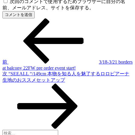
次回のコメントで使用するためブラウザーに自分の名
前、メールアドレス、サイトを保存する。
前
投
の
稿
投
稿
ナ
ビ
ゲ
前
3/18-3/21 borders
at balcony 22FW pre order event start!
ー
次
次
“SEEALL “/149cm 本物を知る人を魅了するロロピアーナ
シ
の
生地のおススメセットアップ
投
ョ
稿
ン
検