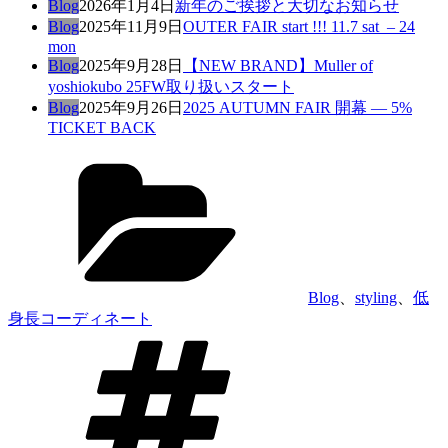
Blog
2026年1月4日
新年のご挨拶と大切なお知らせ
Blog
2025年11月9日
OUTER FAIR start !!! 11.7 sat – 24
mon
Blog
2025年9月28日
【NEW BRAND】Muller of
yoshiokubo 25FW取り扱いスタート
Blog
2025年9月26日
2025 AUTUMN FAIR 開幕 — 5%
TICKET BACK
カ
テ
ゴ
リ
ー
Blog
、
styling
、
低
身長コーディネート
タ
グ