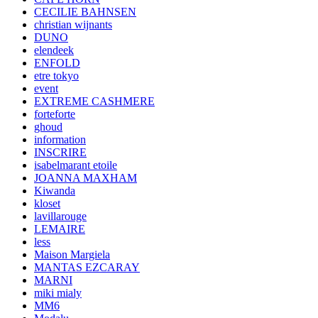
CECILIE BAHNSEN
christian wijnants
DUNO
elendeek
ENFOLD
etre tokyo
event
EXTREME CASHMERE
forteforte
ghoud
information
INSCRIRE
isabelmarant etoile
JOANNA MAXHAM
Kiwanda
kloset
lavillarouge
LEMAIRE
less
Maison Margiela
MANTAS EZCARAY
MARNI
miki mialy
MM6