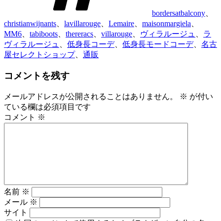
bordersatbalcony
、
christianwijnants
、
lavillarouge
、
Lemaire
、
maisonmargiela
、
MM6
、
tabiboots
、
thereracs
、
villarouge
、
ヴィラルージュ
、
ラ
ヴィラルージュ
、
低身長コーデ
、
低身長モードコーデ
、
名古
屋セレクトショップ
、
通販
コメントを残す
メールアドレスが公開されることはありません。
※
が付い
ている欄は必須項目です
コメント
※
名前
※
メール
※
サイト