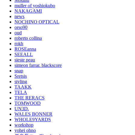
Modalu
muller of yoshiokubo
NAKAGAMI
news
NOCHINO OPTICAL
orso90
oud
roberto collina
rokh
ROSEanna
SEEALL
sieste peau
simeon farrar. blackscore
snap
Sretsis
styling
TAAKK
TELA
THE RERACS
TOMWOOD
UN3D.
WALES BONNER
WHOLE9YARDS
workshop
yohei ohno