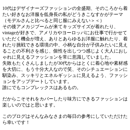
10代はデザイナーズファッションの全盛期、そのころから着
たい好きなお洋服を低身長の私がどうきこなすかがテーマ
（モデルさんと比べると同じ服にみえない＞＜）
その後アメカジブームが来てキッズサイズが着れたり、
vintageが好きで、アメリカやヨーロッパにお仕事で行かせて
いただく機会が増え、ありとあらゆるお洋服に触れたり、着
れたり挑戦できる環境の中、小柄な自分が子供みたいに見え
ることの不利さを感じ、個性を出しつつ感じよく大人におし
ゃれに見えるファッションを常に意識していました。
失敗もたくさんしましたが30代からはとくに着心地や素材感
を大切に、もう十分大人なので笑、そのシチュエーションに
馴染み、スッキリとエネルギッシュに見えるよう、ファッシ
ョンをアップデートしています。
誰にでもコンプレックスはあるもの。
だからこそそれをカバーしたり味方にできるファッションは
楽しいのではと思います。
このブログはそんなみなさまの毎日の参考にしていただけた
ら幸いです！