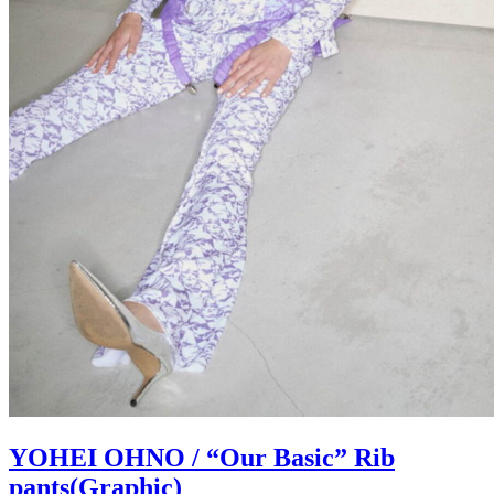
YOHEI OHNO / “Our Basic” Rib
pants(Graphic)