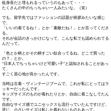
低身長だと埋もれるっていうのもあって
・・・
たくさんの中のちっちゃい一人みたいな。（笑）
でも、留学先ではフ
ァッションの話題
が
挨拶みたいな感じ
で、
「
いいの着てるね
！
」
とか
「
素敵だね！
」
とか言ってくださ
る。
それが会話のきっかけになって
、
こんな私でも
認められてる
んだって
。
「
色とか柄とかその柄
すごい似合ってるね
、
どこで買った
の
？」
とか。
“
日本人でちっちゃいけど可愛い子
”
と認知されることがあっ
て
、
すごく居心地が良かった
ん
です。
当時は
古着
・
ヴィンテージブーム
で、これが
私にとってはラ
ッキーだった
ん
です。
キッズサイズのものが
着れたりとか
、
自由に
着こなしてたん
です
。
自由なサイズ感でユニセックスも流行って
いた
ん
ですけど
、
逆
に、
小さいサイズは私しか
着れない
ものも
あっ
て
。