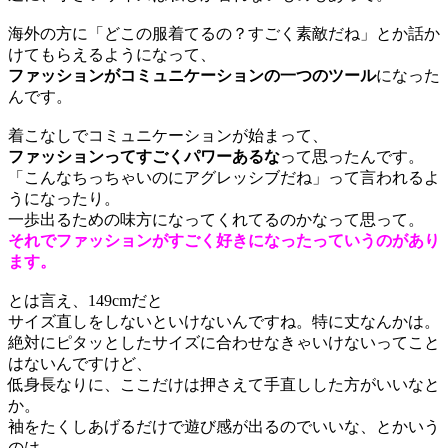
海外の方に
「どこの
服
着てるの
？すごく素敵だね
」
とか
話か
けてもらえるようになって、
ファッションが
コミュニケーションの一つのツール
になった
ん
です。
着こなしでコミュニケーションが始まって
、
ファッションってすごくパワーあるな
って思った
ん
です。
「
こんな
ちっちゃいのにアグレッシブだね
」
って言われるよ
うに
なったり
。
一歩出るための味方になって
くれてるのか
なって思って
。
それで
ファッションがすごく好きになったっていうのがあり
ます。
とは言え、
1
49cmだと
サイズ直し
を
しないといけない
ん
ですね
。
特に丈なんかは。
絶対にピタッとしたサイズに合わせなきゃいけないってこと
はない
ん
ですけど、
低身長
なりに
、
ここだけは押さえて手直しした方がいいなと
か
。
袖をたくしあげるだけで遊び感が出るのでいいな、とかいう
のは