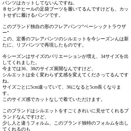
パ
ンツはカットしてない
ん
ですね。
８センチヒールの足袋ブーツを
履いてるんですけども
、カッ
トせずに履けるパンツです。
このブランド独自の形のフレアパンツ”ベーシックトラウザ
ー”
この、定番のフレアパンツのシルエットを今シーズンんは新
たに、リブパンツで再現したものです。
今シーズンはサイズのバリエーションが増え、34サイズを出
してくれました。
今までは36、38のサイズ展開
なん
ですけど
、
シルエットは全く変わらず丈感を変えて
くださってるんです
ね
。
サイズごとに
5c
m違っていて、
3
6になると
5
cm
長くなりま
す。
このサイズ感でカットなしで着ていただけ
ます。
このブランドは
シルエットを
すごくきれいに見せてくれるブ
ランド
なん
ですけど、
少し人と違うフォルム、このブランド独特のフォルムを出し
てくれるのも