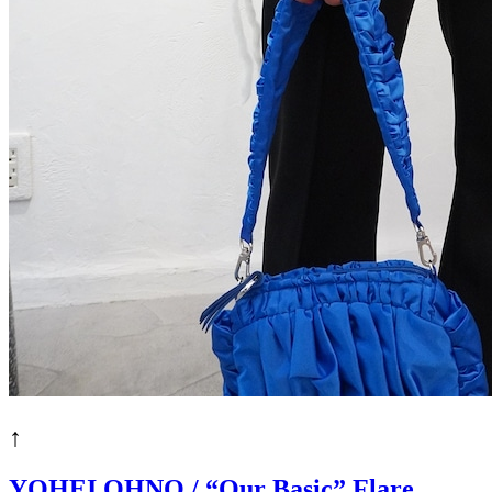
↑
YOHEI OHNO / “Our Basic” Flare