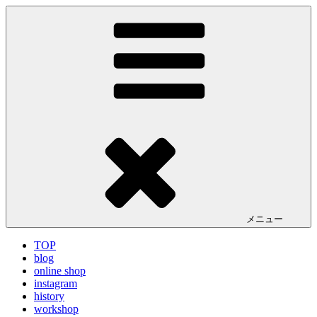
コ
LA VILLA ROUGE Blog
ラ ヴィラルージュ オフィシャルブログ
ン
テ
ン
ツ
へ
ス
キ
ッ
プ
メニュー
TOP
blog
online shop
instagram
history
workshop