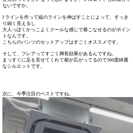
ないですか。
I ラインを作って縦のラインを伸ばすことによって、すっき
り細く見えるし
大人っぽくかっこよくクールな感じで着こなせるのがポイン
ト
なん
です。
こちらのパンツのセットアップはすごくオススメです。
そして、フレアってすごく脚長効果がある
ん
ですね。
ま
っすぐに足を見せてくれて裾が
広がってるので
360度綺麗
なシルエットです。
次に、
今季注目のベストですね。