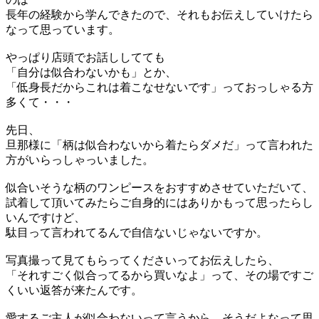
長年の経験から学んできたので、それもお伝えしていけたら
なって思っています。
やっぱり店頭でお話し
してても
「
自分は似合わないかも
」
とか、
「
低身長だからこれは着こなせないです
」
っておっしゃる方
多くて
・・・
先日
、
旦那様
に
「
柄は似合わないから着たらダメだ
」
って言われた
方が
いらっしゃっ
いました。
似合いそうな柄のワンピースをおすすめ
させていただいて、
試着して頂いてみたらご自身的にはありかもって思ったらし
い
ん
ですけど、
駄目って
言われてるんで
自信ないじゃないですか。
写真撮って見てもらってくださいってお伝えしたら、
「
それすごく
似合ってるから
買いなよ
」
って
、
その場ですご
くいい返答が来
た
ん
です。
愛するご主人が
似合わないって
言うから
、
そうだよなって思