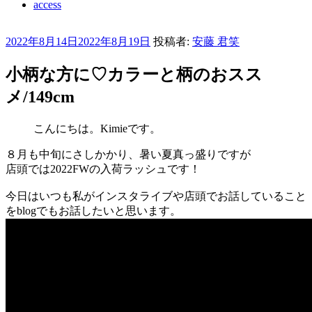
access
投
2022年8月14日
2022年8月19日
投稿者:
安藤 君笑
稿
日:
小柄な方に♡カラーと柄のおスス
メ/149cm
こんにちは。Kimieです。
８月も中旬にさしかかり、暑い夏真っ盛りですが
店頭では2022FWの入荷ラッシュです！
今日はいつも私がインスタライブや店頭でお話していること
をblogでもお話したいと思います。