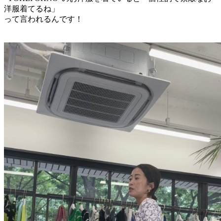
洋服
着てるね
」
って
言われる
ん
です
！