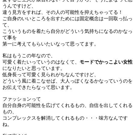
う
ん
ですけど、
違う見方をすれば
、
その人の可能性を
抑えちゃってる
！
ご自身のいいところを出すためには固定概念は一回取っ払っ
て、
こういうものを着たら自分がどういう気持ちになるのかなっ
て事を
第一に考えてもらいたいなって
思ってます
。
私はもうこの年なので
、
可愛く着たいっていうのはなくて
、
モードでかっこよい女性
になりたいと
思って
います
。
低身長
って可愛く見られがち
なん
ですけど
、
どういう風に着こなせ
ば、
大人っぽく
なる
かなっていうのを
お伝えできたらなって思います。
ファッションって
自分自身の可能性を広げてくれるもの、自信を出してくれる
もの、
コンプレックスを解消してくれるもの
・・・
味方
なん
です
ね。