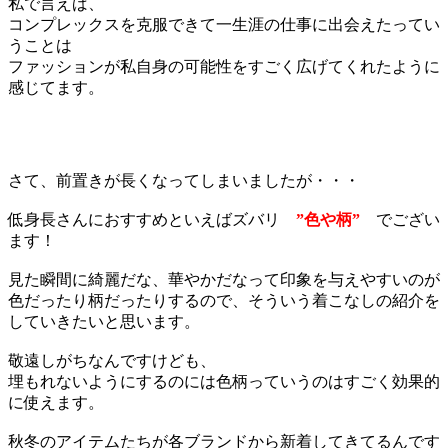
私で言えば
、
コンプレックスを
克服できて一生涯の仕事に出会えたってい
うことは
ファッションが私自身の可能性をすごく広げてくれたように
感じてます
。
さて、前置きが長くなってしまいましたが・・・
低身長さんにおすすめといえばズバリ
”色や柄”
でござい
ます
！
見た瞬間に綺麗だな、華やかだなって印象を与えやすいのが
色だったり柄だったり
するので
、そういう着こなしの紹介を
していきたいと思います。
敬遠しがち
なん
ですけども
、
埋もれないようにするのに
は
色柄っていうのはすごく効果的
に使えます
。
秋冬のアイテムたちが
各
ブランドから新着して
きてるんです