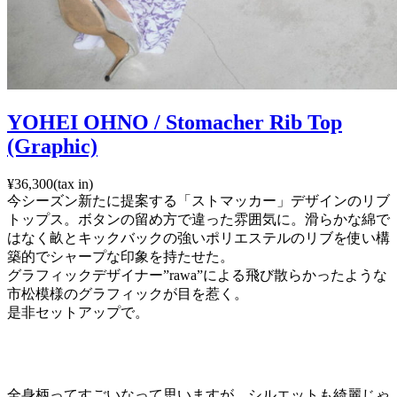
YOHEI OHNO / Stomacher Rib Top
(Graphic)
¥36,300(tax in)
今シーズン新たに提案する「ストマッカー」デザインのリブ
トップス。ボタンの留め方で違った雰囲気に。滑らかな綿で
はなく畝とキックバックの強いポリエステルのリブを使い構
築的でシャープな印象を持たせた。
グラフィックデザイナー”rawa”による飛び散らかったような
市松模様のグラフィックが目を惹く。
是非セットアップで。
全身柄ってすごいなって思いますが、シルエットも綺麗じゃ