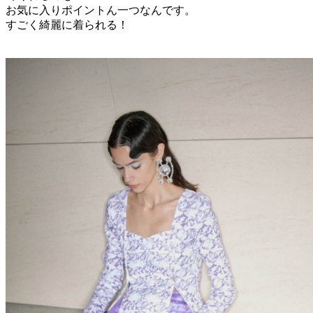
お気に入り
ポイント
ん
一つ
なん
です。
すごく綺麗に着られる
！