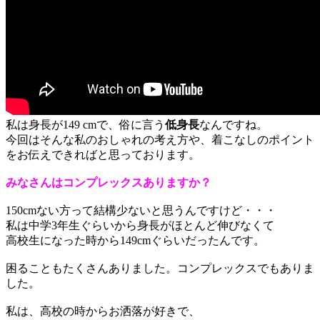
私は身長が149
c
m
で、
俗に言う
低身長
なん
ですね
。
今回はそんな
私
のおしゃれの考え方や
、
着こなしのポイント
をお伝えできればと思っております。
みなさんは
コンプレックスありますか
？
150
cm
ない方って結構少ないと思う
ん
です
けど・・・
私は中学3年生ぐらいから身長がほとんど伸びなくて
高校生になった時から149
c
m
ぐらいだった
ん
です
。
困ることもたくさんありました。コンプレックスでもありま
した。
私は、
高校の時からお洒落が好き
で、