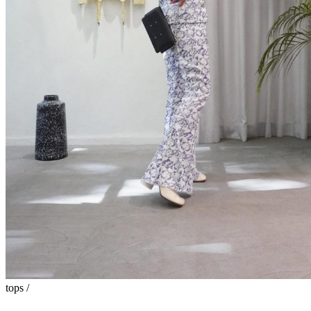
tops /