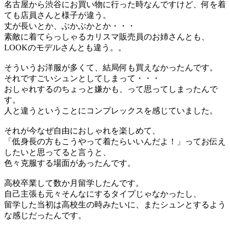
名古屋から渋谷にお買い物に
行った時
なん
ですけど
、
何を着
ても店員さんと様子が違う。
丈が長いと
か、
ぶかぶかとか
・・・
素敵に着てらっしゃるカリスマ販売員のお姉さんとも、
LOOKのモデルさんとも違う。。
そういうお洋服が多くて、結局何も買えなかった
ん
です
。
それで
すごいシュンとしてしま
って・・・
おしゃれ
するの
ちょっと嫌かも
、
って思ってしまった
ん
で
す。
人と違うということにコンプレックスを感じていました。
それが今なぜ自由におしゃれを楽しめて
、
「
低身長の方もこうやって着たらいい
ん
だよ
！」
ってお伝え
したい
と
思ってる
と
言うと、
色々克服する場面があった
ん
です。
高校卒業して数か月留学した
ん
です。
自己主張も元々そんなにするタイプじゃなかった
し、
留学した当初は高校生の時みたいに、ま
たシュンとするよう
な感じだった
ん
です
。