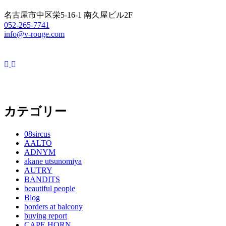
名古屋市中区栄5-16-1 南久屋ビル2F
052-265-7741
info@v-rouge.com
カテゴリー
08sircus
AALTO
ADNYM
akane utsunomiya
AUTRY
BANDITS
beautiful people
Blog
borders at balcony
buying report
CAPE HORN