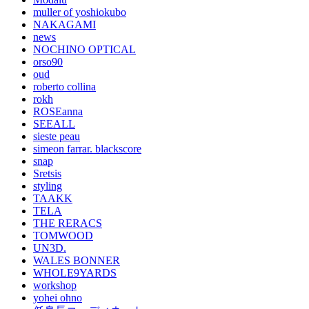
muller of yoshiokubo
NAKAGAMI
news
NOCHINO OPTICAL
orso90
oud
roberto collina
rokh
ROSEanna
SEEALL
sieste peau
simeon farrar. blackscore
snap
Sretsis
styling
TAAKK
TELA
THE RERACS
TOMWOOD
UN3D.
WALES BONNER
WHOLE9YARDS
workshop
yohei ohno