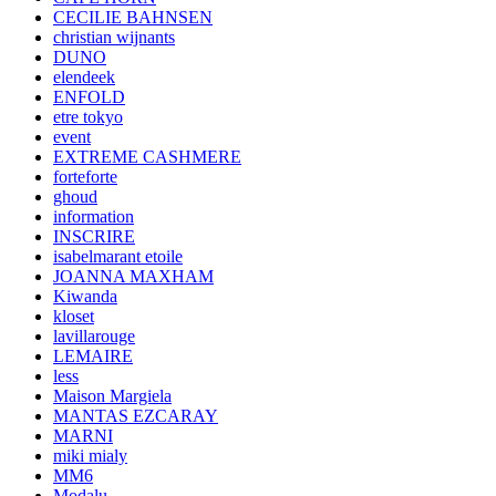
CECILIE BAHNSEN
christian wijnants
DUNO
elendeek
ENFOLD
etre tokyo
event
EXTREME CASHMERE
forteforte
ghoud
information
INSCRIRE
isabelmarant etoile
JOANNA MAXHAM
Kiwanda
kloset
lavillarouge
LEMAIRE
less
Maison Margiela
MANTAS EZCARAY
MARNI
miki mialy
MM6
Modalu