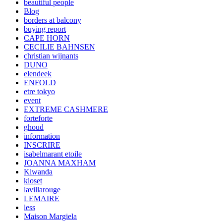
beautiful people
Blog
borders at balcony
buying report
CAPE HORN
CECILIE BAHNSEN
christian wijnants
DUNO
elendeek
ENFOLD
etre tokyo
event
EXTREME CASHMERE
forteforte
ghoud
information
INSCRIRE
isabelmarant etoile
JOANNA MAXHAM
Kiwanda
kloset
lavillarouge
LEMAIRE
less
Maison Margiela