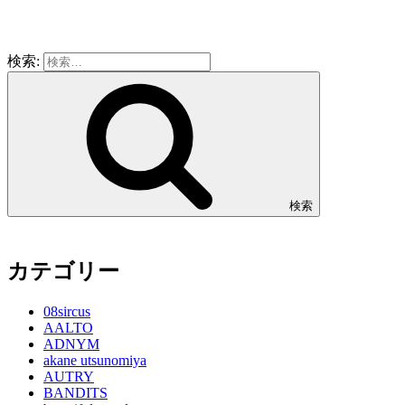
検索:
検索
カテゴリー
08sircus
AALTO
ADNYM
akane utsunomiya
AUTRY
BANDITS