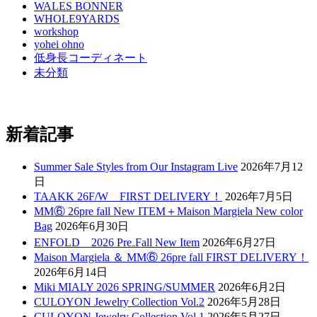
WALES BONNER
WHOLE9YARDS
workshop
yohei ohno
低身長コーディネート
未分類
新着記事
Summer Sale Styles from Our Instagram Live
2026年7月12
日
TAAKK 26F/W FIRST DELIVERY！
2026年7月5日
MM⑥ 26pre fall New ITEM＋Maison Margiela New color
Bag
2026年6月30日
ENFOLD 2026 Pre₋Fall New Item
2026年6月27日
Maison Margiela ＆ MM⑥ 26pre fall FIRST DELIVERY！
2026年6月14日
Miki MIALY 2026 SPRING/SUMMER
2026年6月2日
CULOYON Jewelry Collection Vol.2
2026年5月28日
CULOYON Jewelry Collection Vol.1
2026年5月27日