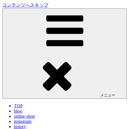
コンテンツへスキップ
LA VILLA ROUGE Blog
ラ ヴィラルージュ オフィシャルブログ
メニュー
TOP
blog
online shop
instagram
history