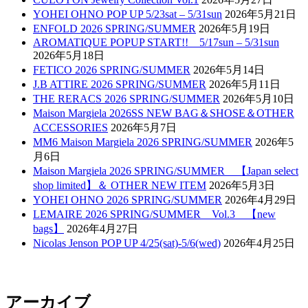
YOHEI OHNO POP UP 5/23sat – 5/31sun
2026年5月21日
ENFOLD 2026 SPRING/SUMMER
2026年5月19日
AROMATIQUE POPUP START!! 5/17sun – 5/31sun
2026年5月18日
FETICO 2026 SPRING/SUMMER
2026年5月14日
J.B ATTIRE 2026 SPRING/SUMMER
2026年5月11日
THE RERACS 2026 SPRING/SUMMER
2026年5月10日
Maison Margiela 2026SS NEW BAG＆SHOSE＆OTHER
ACCESSORIES
2026年5月7日
MM6 Maison Margiela 2026 SPRING/SUMMER
2026年5
月6日
Maison Margiela 2026 SPRING/SUMMER 【Japan select
shop limited】＆ OTHER NEW ITEM
2026年5月3日
YOHEI OHNO 2026 SPRING/SUMMER
2026年4月29日
LEMAIRE 2026 SPRING/SUMMER Vol.3 【new
bags】
2026年4月27日
Nicolas Jenson POP UP 4/25(sat)-5/6(wed)
2026年4月25日
アーカイブ