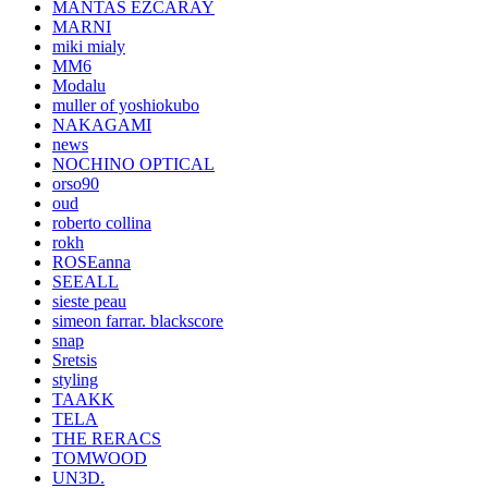
MANTAS EZCARAY
MARNI
miki mialy
MM6
Modalu
muller of yoshiokubo
NAKAGAMI
news
NOCHINO OPTICAL
orso90
oud
roberto collina
rokh
ROSEanna
SEEALL
sieste peau
simeon farrar. blackscore
snap
Sretsis
styling
TAAKK
TELA
THE RERACS
TOMWOOD
UN3D.