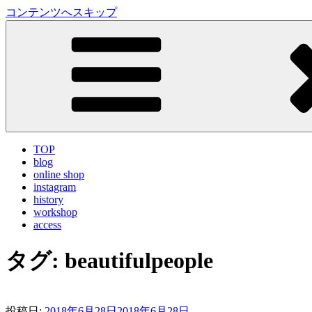
コンテンツへスキップ
LA VILLA ROUGE Blog
ラ ヴィラルージュ オフィシャルブログ
TOP
blog
online shop
instagram
history
workshop
access
タグ:
beautifulpeople
投稿日:
2018年6月28日
2018年6月28日