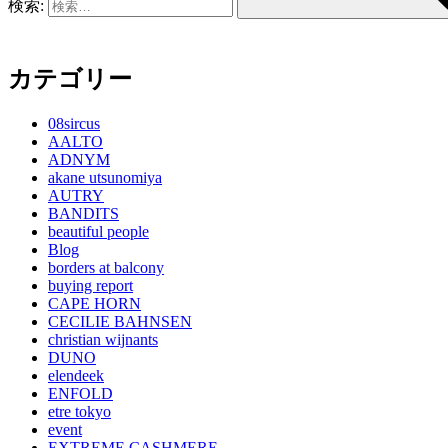
検索:
カテゴリー
08sircus
AALTO
ADNYM
akane utsunomiya
AUTRY
BANDITS
beautiful people
Blog
borders at balcony
buying report
CAPE HORN
CECILIE BAHNSEN
christian wijnants
DUNO
elendeek
ENFOLD
etre tokyo
event
EXTREME CASHMERE