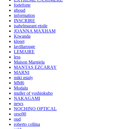
forteforte
ghoud
information
INSCRIRE
isabelmarant etoile
JOANNA MAXHAM
Kiwanda
kloset
lavillarouge
LEMAIRE
less
Maison Margiela
MANTAS EZCARAY
MARNI
miki mialy
MM6
Modalu
muller of yoshiokubo
NAKAGAMI
news
NOCHINO OPTICAL
orso90
oud
roberto collina