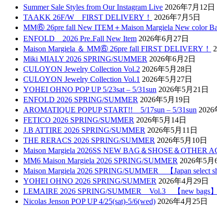
Summer Sale Styles from Our Instagram Live
2026年7月12日
TAAKK 26F/W FIRST DELIVERY！
2026年7月5日
MM⑥ 26pre fall New ITEM＋Maison Margiela New color B
ENFOLD 2026 Pre₋Fall New Item
2026年6月27日
Maison Margiela ＆ MM⑥ 26pre fall FIRST DELIVERY！
Miki MIALY 2026 SPRING/SUMMER
2026年6月2日
CULOYON Jewelry Collection Vol.2
2026年5月28日
CULOYON Jewelry Collection Vol.1
2026年5月27日
YOHEI OHNO POP UP 5/23sat – 5/31sun
2026年5月21日
ENFOLD 2026 SPRING/SUMMER
2026年5月19日
AROMATIQUE POPUP START!! 5/17sun – 5/31sun
202
FETICO 2026 SPRING/SUMMER
2026年5月14日
J.B ATTIRE 2026 SPRING/SUMMER
2026年5月11日
THE RERACS 2026 SPRING/SUMMER
2026年5月10日
Maison Margiela 2026SS NEW BAG＆SHOSE＆OTHER 
MM6 Maison Margiela 2026 SPRING/SUMMER
2026年5月
Maison Margiela 2026 SPRING/SUMMER 【Japan select
YOHEI OHNO 2026 SPRING/SUMMER
2026年4月29日
LEMAIRE 2026 SPRING/SUMMER Vol.3 【new bags
Nicolas Jenson POP UP 4/25(sat)-5/6(wed)
2026年4月25日