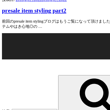
presale item styling part2
前回のpresale item stylingブログはもうご覧にな
テムやはき心地◎の …