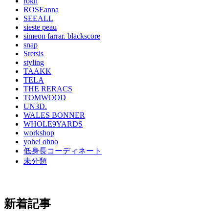
rokh
ROSEanna
SEEALL
sieste peau
simeon farrar. blackscore
snap
Sretsis
styling
TAAKK
TELA
THE RERACS
TOMWOOD
UN3D.
WALES BONNER
WHOLE9YARDS
workshop
yohei ohno
低身長コーディネート
未分類
新着記事