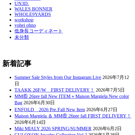
UN3D.
WALES BONNER
WHOLE9YARDS
workshop
yohei ohno
低身長コーディネート
未分類
新着記事
Summer Sale Styles from Our Instagram Live
2026年7月12
日
TAAKK 26F/W FIRST DELIVERY！
2026年7月5日
MM⑥ 26pre fall New ITEM＋Maison Margiela New color
Bag
2026年6月30日
ENFOLD 2026 Pre₋Fall New Item
2026年6月27日
Maison Margiela ＆ MM⑥ 26pre fall FIRST DELIVERY！
2026年6月14日
Miki MIALY 2026 SPRING/SUMMER
2026年6月2日
CULOYON Jewelry Collection Vol.2
2026年5月28日