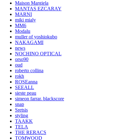
Maison Margiela
MANTAS EZCARAY
MARNI
miki mialy
MM6
Modalu
muller of yoshiokubo
NAKAGAMI
news
NOCHINO OPTICAL
orso90
oud
roberto collina
rokh
ROSEanna
SEEALL
sieste peau
simeon farrar. blackscore
snap
Sretsis
styling
TAAKK
TELA
THE RERACS
TOMWOOD