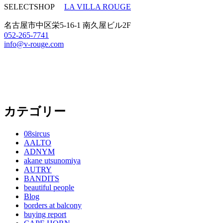
SELECTSHOP
LA VILLA ROUGE
名古屋市中区栄5-16-1 南久屋ビル2F
052-265-7741
info@v-rouge.com
カテゴリー
08sircus
AALTO
ADNYM
akane utsunomiya
AUTRY
BANDITS
beautiful people
Blog
borders at balcony
buying report