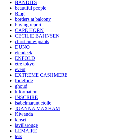
BANDITS
beautiful people
Blog
borders at balcony
buying report
CAPE HORN
CECILIE BAHNSEN
christian wijnants
DUNO
elendeek
ENFOLD
etre tokyo
event
EXTREME CASHMERE
forteforte
ghoud
information
INSCRIRE
isabelmarant etoile
JOANNA MAXHAM
Kiwanda
kloset
lavillarouge
LEMAIRE
less