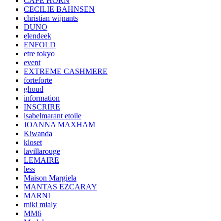
CAPE HORN
CECILIE BAHNSEN
christian wijnants
DUNO
elendeek
ENFOLD
etre tokyo
event
EXTREME CASHMERE
forteforte
ghoud
information
INSCRIRE
isabelmarant etoile
JOANNA MAXHAM
Kiwanda
kloset
lavillarouge
LEMAIRE
less
Maison Margiela
MANTAS EZCARAY
MARNI
miki mialy
MM6