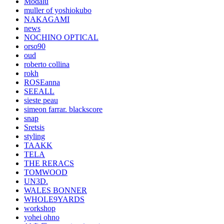
Modalu
muller of yoshiokubo
NAKAGAMI
news
NOCHINO OPTICAL
orso90
oud
roberto collina
rokh
ROSEanna
SEEALL
sieste peau
simeon farrar. blackscore
snap
Sretsis
styling
TAAKK
TELA
THE RERACS
TOMWOOD
UN3D.
WALES BONNER
WHOLE9YARDS
workshop
yohei ohno