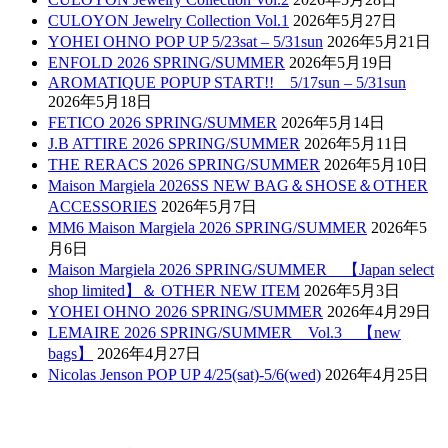
CULOYON Jewelry Collection Vol.1
2026年5月27日
YOHEI OHNO POP UP 5/23sat – 5/31sun
2026年5月21日
ENFOLD 2026 SPRING/SUMMER
2026年5月19日
AROMATIQUE POPUP START!! 5/17sun – 5/31sun
2026年5月18日
FETICO 2026 SPRING/SUMMER
2026年5月14日
J.B ATTIRE 2026 SPRING/SUMMER
2026年5月11日
THE RERACS 2026 SPRING/SUMMER
2026年5月10日
Maison Margiela 2026SS NEW BAG＆SHOSE＆OTHER
ACCESSORIES
2026年5月7日
MM6 Maison Margiela 2026 SPRING/SUMMER
2026年5
月6日
Maison Margiela 2026 SPRING/SUMMER 【Japan select
shop limited】＆ OTHER NEW ITEM
2026年5月3日
YOHEI OHNO 2026 SPRING/SUMMER
2026年4月29日
LEMAIRE 2026 SPRING/SUMMER Vol.3 【new
bags】
2026年4月27日
Nicolas Jenson POP UP 4/25(sat)-5/6(wed)
2026年4月25日