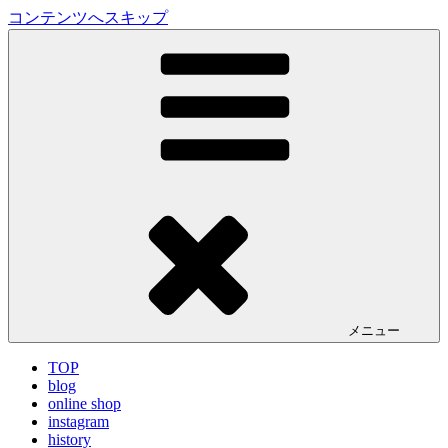
コンテンツへスキップ
LA VILLA ROUGE Blog
ラ ヴィラルージュ オフィシャルブログ
メニュー
TOP
blog
online shop
instagram
history