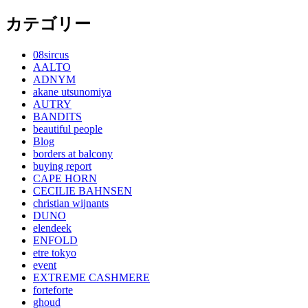
カテゴリー
08sircus
AALTO
ADNYM
akane utsunomiya
AUTRY
BANDITS
beautiful people
Blog
borders at balcony
buying report
CAPE HORN
CECILIE BAHNSEN
christian wijnants
DUNO
elendeek
ENFOLD
etre tokyo
event
EXTREME CASHMERE
forteforte
ghoud