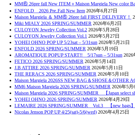
MM⑥ 26pre fall New ITEM＋Maison Margiela New color B
ENFOLD 2026 Pre₋Fall New Item
2026年6月27日
Maison Margiela ＆ MM⑥ 26pre fall FIRST DELIVERY！
Miki MIALY 2026 SPRING/SUMMER
2026年6月2日
CULOYON Jewelry Collection Vol.2
2026年5月28日
CULOYON Jewelry Collection Vol.1
2026年5月27日
YOHEI OHNO POP UP 5/23sat – 5/31sun
2026年5月21日
ENFOLD 2026 SPRING/SUMMER
2026年5月19日
AROMATIQUE POPUP START!! 5/17sun – 5/31sun
202
FETICO 2026 SPRING/SUMMER
2026年5月14日
J.B ATTIRE 2026 SPRING/SUMMER
2026年5月11日
THE RERACS 2026 SPRING/SUMMER
2026年5月10日
Maison Margiela 2026SS NEW BAG＆SHOSE＆OTHER 
MM6 Maison Margiela 2026 SPRING/SUMMER
2026年5月
Maison Margiela 2026 SPRING/SUMMER 【Japan select
YOHEI OHNO 2026 SPRING/SUMMER
2026年4月29日
LEMAIRE 2026 SPRING/SUMMER Vol.3 【new bags
Nicolas Jenson POP UP 4/25(sat)-5/6(wed)
2026年4月25日