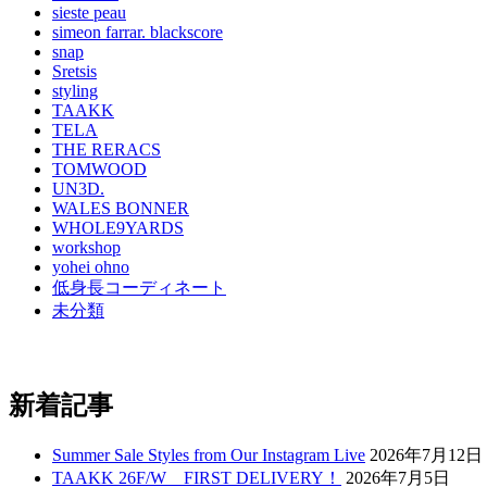
sieste peau
simeon farrar. blackscore
snap
Sretsis
styling
TAAKK
TELA
THE RERACS
TOMWOOD
UN3D.
WALES BONNER
WHOLE9YARDS
workshop
yohei ohno
低身長コーディネート
未分類
新着記事
Summer Sale Styles from Our Instagram Live
2026年7月12日
TAAKK 26F/W FIRST DELIVERY！
2026年7月5日