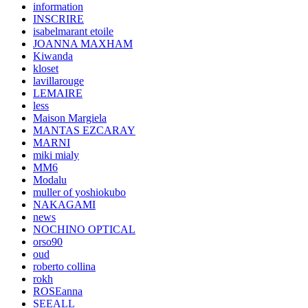
information
INSCRIRE
isabelmarant etoile
JOANNA MAXHAM
Kiwanda
kloset
lavillarouge
LEMAIRE
less
Maison Margiela
MANTAS EZCARAY
MARNI
miki mialy
MM6
Modalu
muller of yoshiokubo
NAKAGAMI
news
NOCHINO OPTICAL
orso90
oud
roberto collina
rokh
ROSEanna
SEEALL