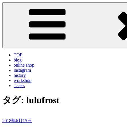
コ
LA VILLA ROUGE Blog
ラ ヴィラルージュ オフィシャルブログ
ン
テ
ン
ツ
へ
ス
キ
ッ
TOP
プ
blog
online shop
instagram
history
workshop
access
タグ:
lulufrost
投
2018年6月15日
稿