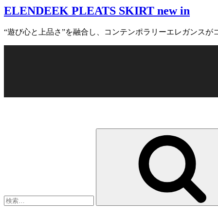
ELENDEEK PLEATS SKIRT new in
日:
“遊び心と上品さ”を融合し、コンテンポラリーエレガンスがコンセプトの
検
索: