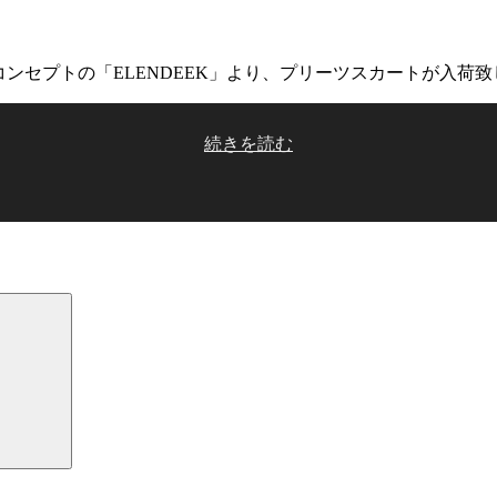
「ELENDEEK」より、プリーツスカートが入荷致しました！ W PI
“ELENDEEK
続きを読む
PLEATS
SKIRT
new
in”
の
検
索