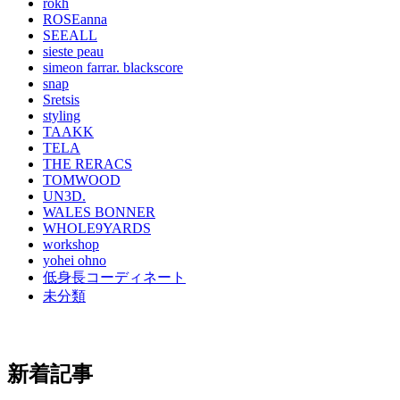
rokh
ROSEanna
SEEALL
sieste peau
simeon farrar. blackscore
snap
Sretsis
styling
TAAKK
TELA
THE RERACS
TOMWOOD
UN3D.
WALES BONNER
WHOLE9YARDS
workshop
yohei ohno
低身長コーディネート
未分類
新着記事