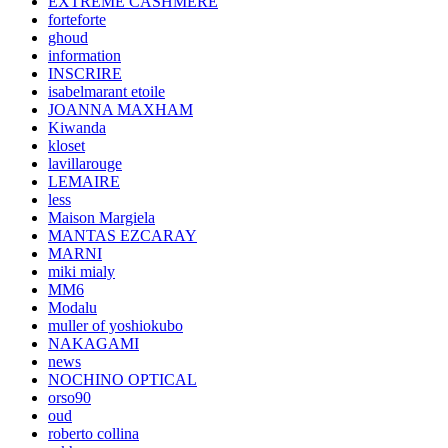
EXTREME CASHMERE
forteforte
ghoud
information
INSCRIRE
isabelmarant etoile
JOANNA MAXHAM
Kiwanda
kloset
lavillarouge
LEMAIRE
less
Maison Margiela
MANTAS EZCARAY
MARNI
miki mialy
MM6
Modalu
muller of yoshiokubo
NAKAGAMI
news
NOCHINO OPTICAL
orso90
oud
roberto collina