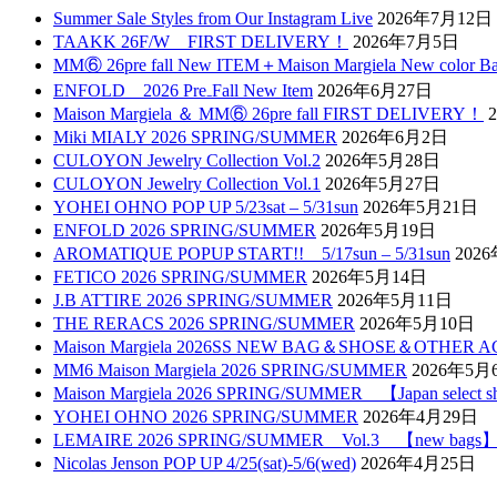
Summer Sale Styles from Our Instagram Live
2026年7月12日
TAAKK 26F/W FIRST DELIVERY！
2026年7月5日
MM⑥ 26pre fall New ITEM＋Maison Margiela New color B
ENFOLD 2026 Pre₋Fall New Item
2026年6月27日
Maison Margiela ＆ MM⑥ 26pre fall FIRST DELIVERY！
Miki MIALY 2026 SPRING/SUMMER
2026年6月2日
CULOYON Jewelry Collection Vol.2
2026年5月28日
CULOYON Jewelry Collection Vol.1
2026年5月27日
YOHEI OHNO POP UP 5/23sat – 5/31sun
2026年5月21日
ENFOLD 2026 SPRING/SUMMER
2026年5月19日
AROMATIQUE POPUP START!! 5/17sun – 5/31sun
202
FETICO 2026 SPRING/SUMMER
2026年5月14日
J.B ATTIRE 2026 SPRING/SUMMER
2026年5月11日
THE RERACS 2026 SPRING/SUMMER
2026年5月10日
Maison Margiela 2026SS NEW BAG＆SHOSE＆OTHER 
MM6 Maison Margiela 2026 SPRING/SUMMER
2026年5月
Maison Margiela 2026 SPRING/SUMMER 【Japan select
YOHEI OHNO 2026 SPRING/SUMMER
2026年4月29日
LEMAIRE 2026 SPRING/SUMMER Vol.3 【new bags
Nicolas Jenson POP UP 4/25(sat)-5/6(wed)
2026年4月25日