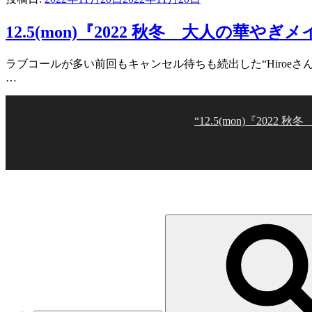
12.5(mon)『2022 秋冬 大人の華やぎメイクレ
ラブコールが多い前回もキャンセル待ちも続出した“Hiroeさんの
…
“12.5(mon)『2022 