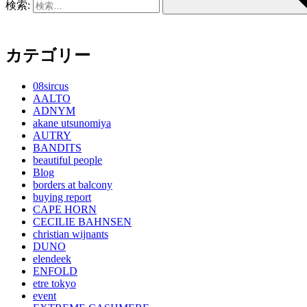
検索:
カテゴリー
08sircus
AALTO
ADNYM
akane utsunomiya
AUTRY
BANDITS
beautiful people
Blog
borders at balcony
buying report
CAPE HORN
CECILIE BAHNSEN
christian wijnants
DUNO
elendeek
ENFOLD
etre tokyo
event