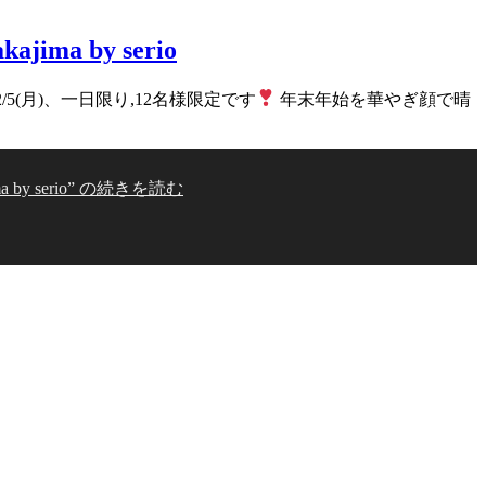
ma by serio
5(月)、一日限り,12名様限定です
年末年始を華やぎ顔で晴
 serio” の
続きを読む