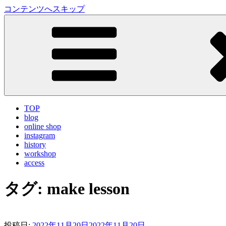
コンテンツへスキップ
LA VILLA ROUGE Blog
ラ ヴィラルージュ オフィシャルブログ
TOP
blog
online shop
instagram
history
workshop
access
タグ:
make lesson
投稿日:
2022年11月20日
2022年11月20日