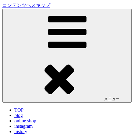
コンテンツへスキップ
LA VILLA ROUGE Blog
ラ ヴィラルージュ オフィシャルブログ
メニュー
TOP
blog
online shop
instagram
history