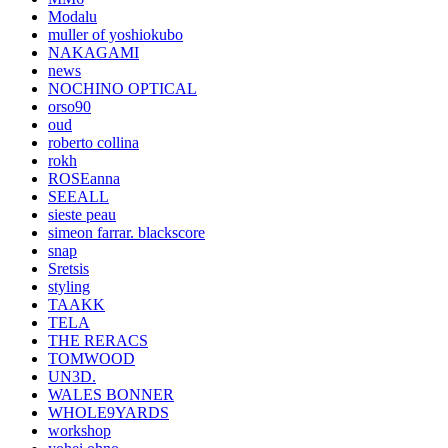
Modalu
muller of yoshiokubo
NAKAGAMI
news
NOCHINO OPTICAL
orso90
oud
roberto collina
rokh
ROSEanna
SEEALL
sieste peau
simeon farrar. blackscore
snap
Sretsis
styling
TAAKK
TELA
THE RERACS
TOMWOOD
UN3D.
WALES BONNER
WHOLE9YARDS
workshop