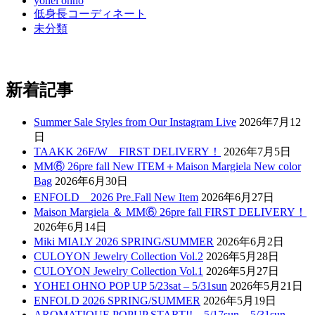
yohei ohno
低身長コーディネート
未分類
新着記事
Summer Sale Styles from Our Instagram Live
2026年7月12
日
TAAKK 26F/W FIRST DELIVERY！
2026年7月5日
MM⑥ 26pre fall New ITEM＋Maison Margiela New color
Bag
2026年6月30日
ENFOLD 2026 Pre₋Fall New Item
2026年6月27日
Maison Margiela ＆ MM⑥ 26pre fall FIRST DELIVERY！
2026年6月14日
Miki MIALY 2026 SPRING/SUMMER
2026年6月2日
CULOYON Jewelry Collection Vol.2
2026年5月28日
CULOYON Jewelry Collection Vol.1
2026年5月27日
YOHEI OHNO POP UP 5/23sat – 5/31sun
2026年5月21日
ENFOLD 2026 SPRING/SUMMER
2026年5月19日
AROMATIQUE POPUP START!! 5/17sun – 5/31sun