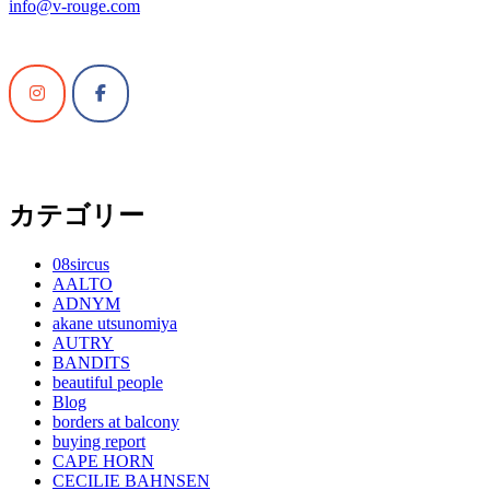
info@v-rouge.com
カテゴリー
08sircus
AALTO
ADNYM
akane utsunomiya
AUTRY
BANDITS
beautiful people
Blog
borders at balcony
buying report
CAPE HORN
CECILIE BAHNSEN