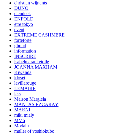
christian wijnants
DUNO
elendeek
ENFOLD
etre tokyo
event
EXTREME CASHMERE
forteforte
ghoud
information
INSCRIRE
isabelmarant etoile
JOANNA MAXHAM
Kiwanda
kloset
lavillarouge
LEMAIRE
less
Maison Margiela
MANTAS EZCARAY
MARNI
miki mialy
MM6
Modalu
muller of yoshiokubo