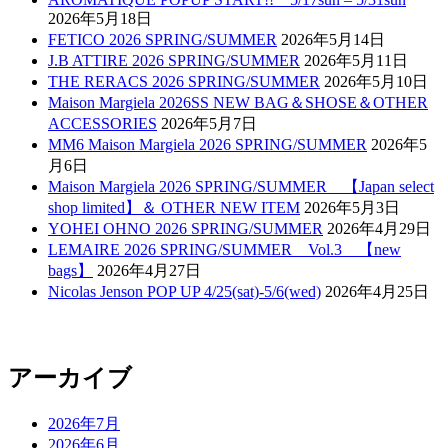
2026年5月18日
FETICO 2026 SPRING/SUMMER
2026年5月14日
J.B ATTIRE 2026 SPRING/SUMMER
2026年5月11日
THE RERACS 2026 SPRING/SUMMER
2026年5月10日
Maison Margiela 2026SS NEW BAG＆SHOSE＆OTHER
ACCESSORIES
2026年5月7日
MM6 Maison Margiela 2026 SPRING/SUMMER
2026年5
月6日
Maison Margiela 2026 SPRING/SUMMER 【Japan select
shop limited】＆ OTHER NEW ITEM
2026年5月3日
YOHEI OHNO 2026 SPRING/SUMMER
2026年4月29日
LEMAIRE 2026 SPRING/SUMMER Vol.3 【new
bags】
2026年4月27日
Nicolas Jenson POP UP 4/25(sat)-5/6(wed)
2026年4月25日
アーカイブ
2026年7月
2026年6月