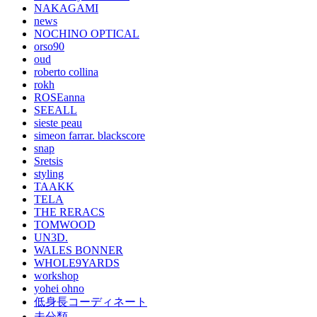
NAKAGAMI
news
NOCHINO OPTICAL
orso90
oud
roberto collina
rokh
ROSEanna
SEEALL
sieste peau
simeon farrar. blackscore
snap
Sretsis
styling
TAAKK
TELA
THE RERACS
TOMWOOD
UN3D.
WALES BONNER
WHOLE9YARDS
workshop
yohei ohno
低身長コーディネート
未分類