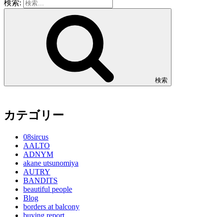
検索:
検索
カテゴリー
08sircus
AALTO
ADNYM
akane utsunomiya
AUTRY
BANDITS
beautiful people
Blog
borders at balcony
buying report