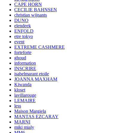
CAPE HORN
CECILIE BAHNSEN
christian wijnants
DUNO
elendeek
ENFOLD
etre tokyo
event
EXTREME CASHMERE
forteforte
ghoud
information
INSCRIRE
isabelmarant etoile
JOANNA MAXHAM
Kiwanda
kloset
lavillarouge
LEMAIRE
less
Maison Margiela
MANTAS EZCARAY
MARNI
miki mialy
MM6