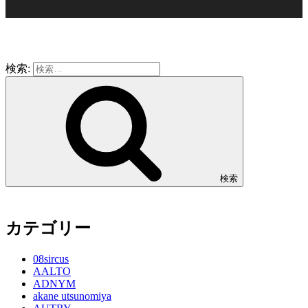
検索:
検索
カテゴリー
08sircus
AALTO
ADNYM
akane utsunomiya