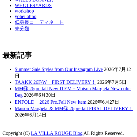
WHOLE9YARDS
workshop
yohei ohno
低身長コーディネート
未分類
最新記事
Summer Sale Styles from Our Instagram Live
2026年7月12
日
TAAKK 26F/W FIRST DELIVERY！
2026年7月5日
MM⑥ 26pre fall New ITEM＋Maison Margiela New color
Bag
2026年6月30日
ENFOLD 2026 Pre₋Fall New Item
2026年6月27日
Maison Margiela ＆ MM⑥ 26pre fall FIRST DELIVERY！
2026年6月14日
Copyright (C)
LA VILLA ROUGE Blog
All Rights Reserved.