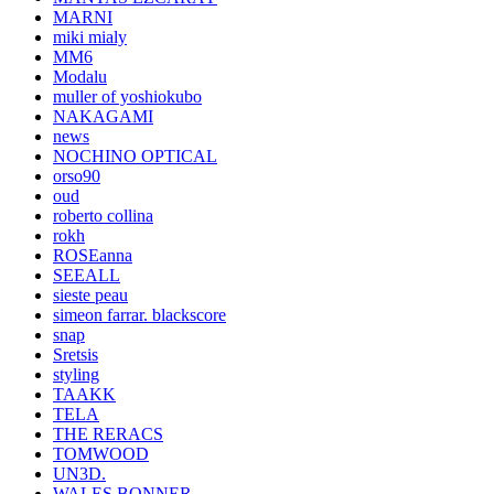
MARNI
miki mialy
MM6
Modalu
muller of yoshiokubo
NAKAGAMI
news
NOCHINO OPTICAL
orso90
oud
roberto collina
rokh
ROSEanna
SEEALL
sieste peau
simeon farrar. blackscore
snap
Sretsis
styling
TAAKK
TELA
THE RERACS
TOMWOOD
UN3D.
WALES BONNER