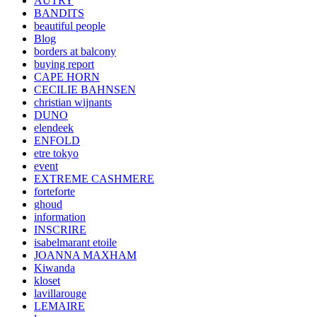
AUTRY
BANDITS
beautiful people
Blog
borders at balcony
buying report
CAPE HORN
CECILIE BAHNSEN
christian wijnants
DUNO
elendeek
ENFOLD
etre tokyo
event
EXTREME CASHMERE
forteforte
ghoud
information
INSCRIRE
isabelmarant etoile
JOANNA MAXHAM
Kiwanda
kloset
lavillarouge
LEMAIRE