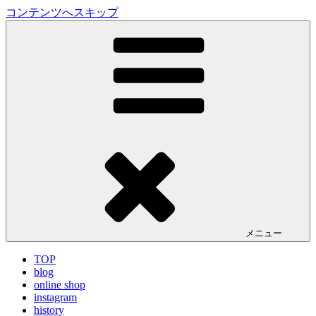
コンテンツへスキップ
LA VILLA ROUGE Blog
ラ ヴィラルージュ オフィシャルブログ
メニュー
TOP
blog
online shop
instagram
history