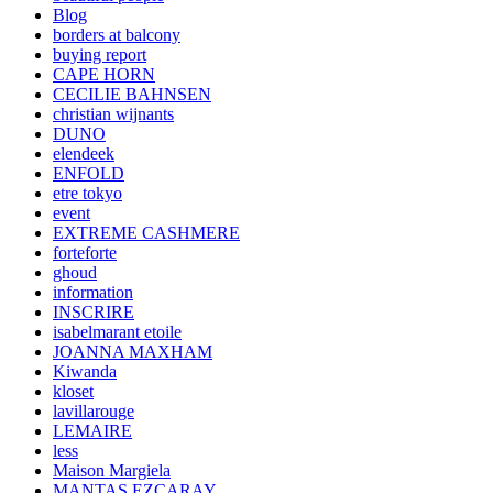
Blog
borders at balcony
buying report
CAPE HORN
CECILIE BAHNSEN
christian wijnants
DUNO
elendeek
ENFOLD
etre tokyo
event
EXTREME CASHMERE
forteforte
ghoud
information
INSCRIRE
isabelmarant etoile
JOANNA MAXHAM
Kiwanda
kloset
lavillarouge
LEMAIRE
less
Maison Margiela
MANTAS EZCARAY