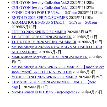
CULOYON Jewelry Collection Vol.2
2026年5月28日
CULOYON Jewelry Collection Vol.1
2026年5月27日
YOHEI OHNO POP UP 5/23sat – 5/31sun
2026年5月21日
ENFOLD 2026 SPRING/SUMMER
2026年5月19日
AROMATIQUE POPUP START!! 5/17sun – 5/31sun
2026年5月18日
FETICO 2026 SPRING/SUMMER
2026年5月14日
J.B ATTIRE 2026 SPRING/SUMMER
2026年5月11日
THE RERACS 2026 SPRING/SUMMER
2026年5月10日
Maison Margiela 2026SS NEW BAG＆SHOSE＆OTHER
ACCESSORIES
2026年5月7日
MM6 Maison Margiela 2026 SPRING/SUMMER
2026年5
月6日
Maison Margiela 2026 SPRING/SUMMER 【Japan select
shop limited】＆ OTHER NEW ITEM
2026年5月3日
YOHEI OHNO 2026 SPRING/SUMMER
2026年4月29日
LEMAIRE 2026 SPRING/SUMMER Vol.3 【new
bags】
2026年4月27日
Nicolas Jenson POP UP 4/25(sat)-5/6(wed)
2026年4月25日