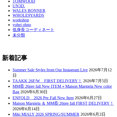
TOMWOOD
UN3D.
WALES BONNER
WHOLE9YARDS
workshop
yohei ohno
低身長コーディネート
未分類
新着記事
Summer Sale Styles from Our Instagram Live
2026年7月12
日
TAAKK 26F/W FIRST DELIVERY！
2026年7月5日
MM⑥ 26pre fall New ITEM＋Maison Margiela New color
Bag
2026年6月30日
ENFOLD 2026 Pre₋Fall New Item
2026年6月27日
Maison Margiela ＆ MM⑥ 26pre fall FIRST DELIVERY！
2026年6月14日
Miki MIALY 2026 SPRING/SUMMER
2026年6月2日