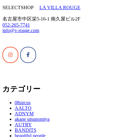
SELECTSHOP
LA VILLA ROUGE
名古屋市中区栄5-16-1 南久屋ビル2F
052-265-7741
info@v-rouge.com
カテゴリー
08sircus
AALTO
ADNYM
akane utsunomiya
AUTRY
BANDITS
beautiful people