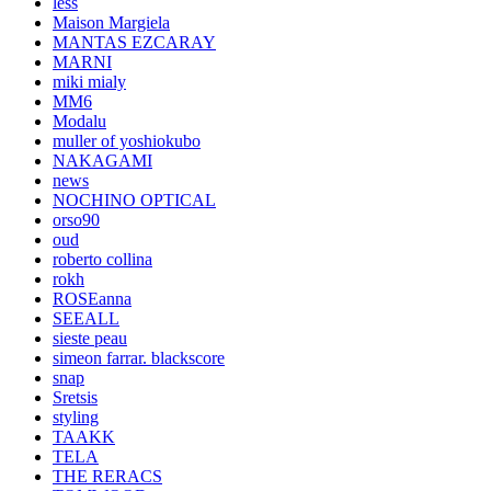
less
Maison Margiela
MANTAS EZCARAY
MARNI
miki mialy
MM6
Modalu
muller of yoshiokubo
NAKAGAMI
news
NOCHINO OPTICAL
orso90
oud
roberto collina
rokh
ROSEanna
SEEALL
sieste peau
simeon farrar. blackscore
snap
Sretsis
styling
TAAKK
TELA
THE RERACS