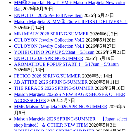
MM⑥ 26pre fall New ITEM＋Maison Margiela New color
Bag
2026年6月30日
ENFOLD 2026 Pre₋Fall New Item
2026年6月27日
Maison Margiela ＆ MM⑥ 26pre fall FIRST DELIVERY！
2026年6月14日
Miki MIALY 2026 SPRING/SUMMER
2026年6月2日
CULOYON Jewelry Collection Vol.2
2026年5月28日
CULOYON Jewelry Collection Vol.1
2026年5月27日
YOHEI OHNO POP UP 5/23sat – 5/31sun
2026年5月21日
ENFOLD 2026 SPRING/SUMMER
2026年5月19日
AROMATIQUE POPUP START!! 5/17sun – 5/31sun
2026年5月18日
FETICO 2026 SPRING/SUMMER
2026年5月14日
J.B ATTIRE 2026 SPRING/SUMMER
2026年5月11日
THE RERACS 2026 SPRING/SUMMER
2026年5月10日
Maison Margiela 2026SS NEW BAG＆SHOSE＆OTHER
ACCESSORIES
2026年5月7日
MM6 Maison Margiela 2026 SPRING/SUMMER
2026年5
月6日
Maison Margiela 2026 SPRING/SUMMER 【Japan select
shop limited】＆ OTHER NEW ITEM
2026年5月3日