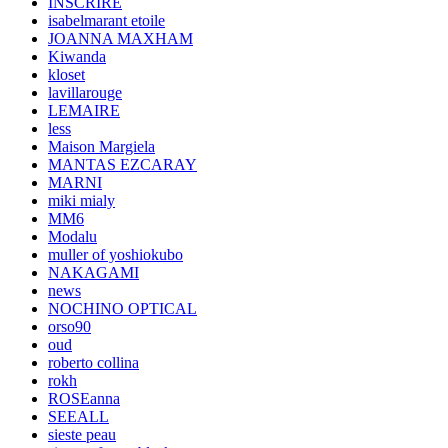
INSCRIRE
isabelmarant etoile
JOANNA MAXHAM
Kiwanda
kloset
lavillarouge
LEMAIRE
less
Maison Margiela
MANTAS EZCARAY
MARNI
miki mialy
MM6
Modalu
muller of yoshiokubo
NAKAGAMI
news
NOCHINO OPTICAL
orso90
oud
roberto collina
rokh
ROSEanna
SEEALL
sieste peau