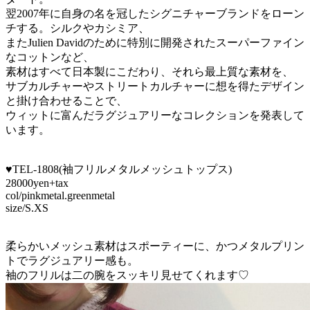
翌2007年に自身の名を冠したシグニチャーブランドをローン
チする。シルクやカシミア、
またJulien Davidのために特別に開発されたスーパーファイン
なコットンなど、
素材はすべて日本製にこだわり、それら最上質な素材を、
サブカルチャーやストリートカルチャーに想を得たデザイン
と掛け合わせることで、
ウィットに富んだラグジュアリーなコレクションを発表して
います。
♥TEL-1808(袖フリルメタルメッシュトップス)
28000yen+tax
col/pinkmetal.greenmetal
size/S.XS
柔らかいメッシュ素材はスポーティーに、かつメタルプリン
トでラグジュアリー感も。
袖のフリルは二の腕をスッキリ見せてくれます♡