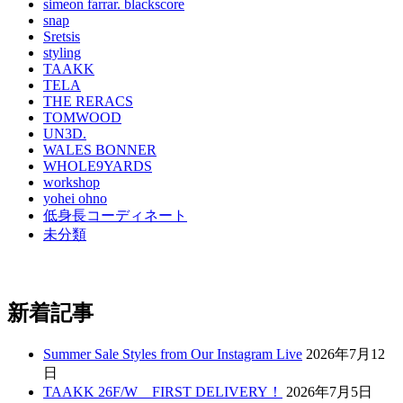
simeon farrar. blackscore
snap
Sretsis
styling
TAAKK
TELA
THE RERACS
TOMWOOD
UN3D.
WALES BONNER
WHOLE9YARDS
workshop
yohei ohno
低身長コーディネート
未分類
新着記事
Summer Sale Styles from Our Instagram Live
2026年7月12
日
TAAKK 26F/W FIRST DELIVERY！
2026年7月5日