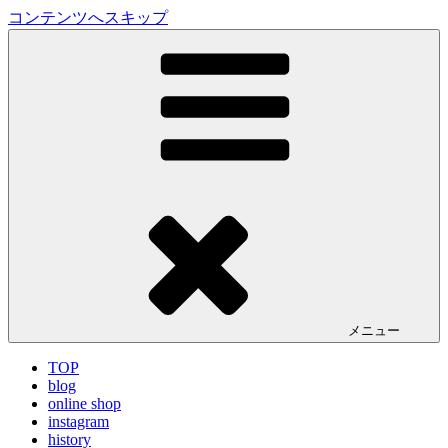
コンテンツへスキップ
LA VILLA ROUGE Blog
ラ ヴィラルージュ オフィシャルブログ
メニュー
TOP
blog
online shop
instagram
history