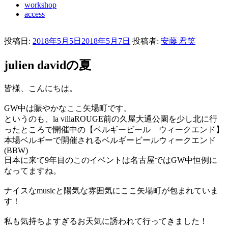
workshop
access
投稿日:
2018年5月5日
2018年5月7日
投稿者:
安藤 君笑
julien davidの夏
皆様、こんにちは。
GW中は賑やかなここ矢場町です。
というのも、la villaROUGE前の久屋大通公園を少し北に行
ったところで開催中の【ベルギービール ウィークエンド】
本場ベルギーで開催されるベルギービールウィークエンド
(BBW)
日本に来て9年目のこのイベントは名古屋ではGW中恒例に
なってますね。
ナイスなmusicと陽気な雰囲気にここ矢場町が包まれていま
す！
私も気持ちよすぎるお天気に誘われて行ってきました！