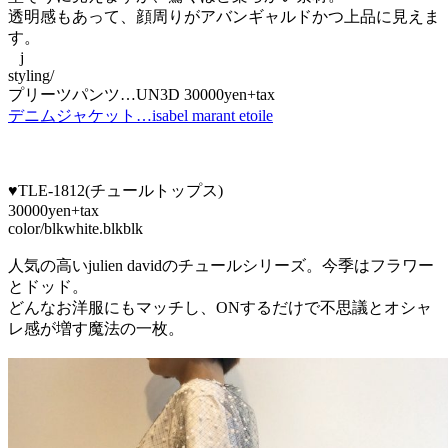
透明感もあって、顔周りがアバンギャルドかつ上品に見えま
す。
j
styling/
プリーツパンツ…UN3D 30000yen+tax
デニムジャケット…isabel marant etoile
♥TLE-1812(チュールトップス)
30000yen+tax
color/blkwhite.blkblk
人気の高いjulien davidのチュールシリーズ。今季はフラワー
とドッド。
どんなお洋服にもマッチし、ONするだけで不思議とオシャ
レ感が増す魔法の一枚。