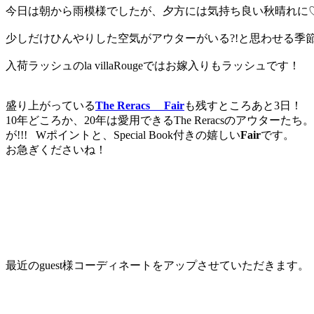
今日は朝から雨模様でしたが、夕方には気持ち良い秋晴れに
少しだけひんやりした空気がアウターがいる?!と思わせる季
入荷ラッシュのla villaRougeではお嫁入りもラッシュです！
盛り上がっている
The Reracs Fair
も残すところあと3日！
10年どころか、20年は愛用できるThe Reracsのアウターたち。
が!!! Wポイントと、Special Book付きの嬉しい
Fair
です。
お急ぎくださいね！
最近のguest様コーディネートをアップさせていただきます。