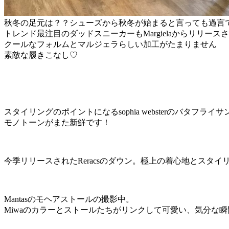
秋冬の足元は？？シューズから秋冬が始まると言っても過言
トレンド最注目のダッドスニーカーもMargielaからリリース
クールなフォルムとマルジェラらしい加工がたまりません
素敵な履きこなし♡
スタイリングのポイントになるsophia websterのバタフライサ
モノトーンがまた新鮮です！
今季リリースされたReracsのダウン。極上の着心地とスタ
Mantasのモヘアストールの撮影中。
Miwaのカラーとストールたちがリンクして可愛い、気分な瞬間