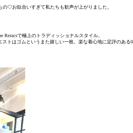
dsのもの♡お似合いすぎて私たちも歓声が上がりました。
 Reracsで極上のトラディッショナルスタイル。
トはゴムというまた嬉しい一枚。楽な着心地に定評のある08si