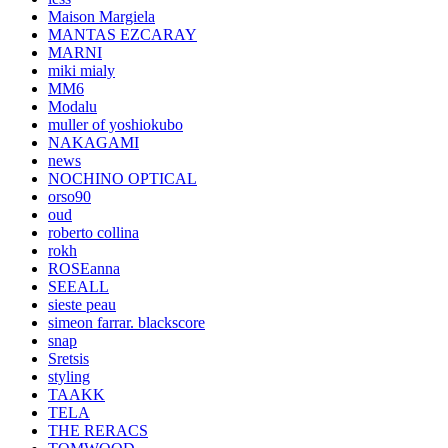
Maison Margiela
MANTAS EZCARAY
MARNI
miki mialy
MM6
Modalu
muller of yoshiokubo
NAKAGAMI
news
NOCHINO OPTICAL
orso90
oud
roberto collina
rokh
ROSEanna
SEEALL
sieste peau
simeon farrar. blackscore
snap
Sretsis
styling
TAAKK
TELA
THE RERACS