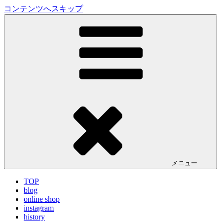
コンテンツへスキップ
LA VILLA ROUGE Blog
ラ ヴィラルージュ オフィシャルブログ
メニュー
TOP
blog
online shop
instagram
history