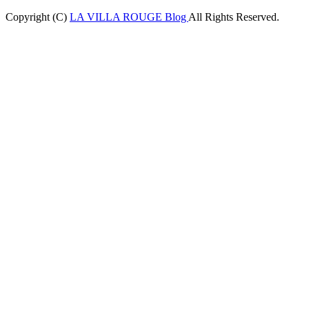
Copyright (C)
LA VILLA ROUGE Blog
All Rights Reserved.
iganbet
Holiganbet
jojobet
nakitbahis
betpark
casibom
betcio
Grandpashabe