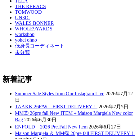
TELA
THE RERACS
TOMWOOD
UN3D.
WALES BONNER
WHOLE9YARDS
workshop
yohei ohno
低身長コーディネート
未分類
新着記事
Summer Sale Styles from Our Instagram Live
2026年7月12
日
TAAKK 26F/W FIRST DELIVERY！
2026年7月5日
MM⑥ 26pre fall New ITEM＋Maison Margiela New color
Bag
2026年6月30日
ENFOLD 2026 Pre₋Fall New Item
2026年6月27日
Maison Margiela ＆ MM⑥ 26pre fall FIRST DELIVERY！