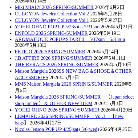
2026年6月14日
Miki MIALY 2026 SPRING/SUMMER
2026年6月2日
CULOYON Jewelry Collection Vol.2
2026年5月28日
CULOYON Jewelry Collection Vol.1
2026年5月27日
YOHEI OHNO POP UP 5/23sat – 5/31sun
2026年5月21日
ENFOLD 2026 SPRING/SUMMER
2026年5月19日
AROMATIQUE POPUP START!! 5/17sun – 5/31sun
2026年5月18日
FETICO 2026 SPRING/SUMMER
2026年5月14日
J.B ATTIRE 2026 SPRING/SUMMER
2026年5月11日
THE RERACS 2026 SPRING/SUMMER
2026年5月10日
Maison Margiela 2026SS NEW BAG＆SHOSE＆OTHER
ACCESSORIES
2026年5月7日
MM6 Maison Margiela 2026 SPRING/SUMMER
2026年5
月6日
Maison Margiela 2026 SPRING/SUMMER 【Japan select
shop limited】＆ OTHER NEW ITEM
2026年5月3日
YOHEI OHNO 2026 SPRING/SUMMER
2026年4月29日
LEMAIRE 2026 SPRING/SUMMER Vol.3 【new
bags】
2026年4月27日
Nicolas Jenson POP UP 4/25(sat)-5/6(wed)
2026年4月25日