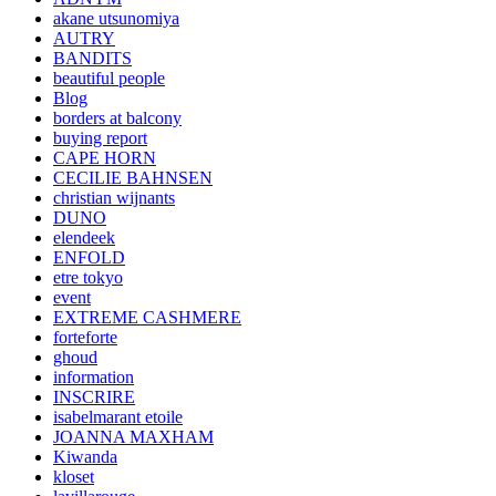
akane utsunomiya
AUTRY
BANDITS
beautiful people
Blog
borders at balcony
buying report
CAPE HORN
CECILIE BAHNSEN
christian wijnants
DUNO
elendeek
ENFOLD
etre tokyo
event
EXTREME CASHMERE
forteforte
ghoud
information
INSCRIRE
isabelmarant etoile
JOANNA MAXHAM
Kiwanda
kloset