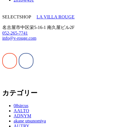
SELECTSHOP
LA VILLA ROUGE
名古屋市中区栄5-16-1 南久屋ビル2F
052-265-7741
info@v-rouge.com
カテゴリー
08sircus
AALTO
ADNYM
akane utsunomiya
AUTRY