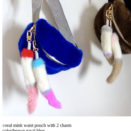
○real mink waist pouch with 2 charm
color/brown,royal blue