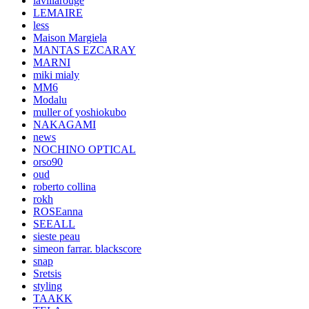
lavillarouge
LEMAIRE
less
Maison Margiela
MANTAS EZCARAY
MARNI
miki mialy
MM6
Modalu
muller of yoshiokubo
NAKAGAMI
news
NOCHINO OPTICAL
orso90
oud
roberto collina
rokh
ROSEanna
SEEALL
sieste peau
simeon farrar. blackscore
snap
Sretsis
styling
TAAKK