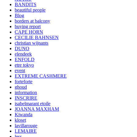
BANDITS
beautiful people
Blog
borders at balcony
buying report
CAPE HORN
CECILIE BAHNSEN
christian wijnants
DUNO
elendeek
ENFOLD
etre tokyo
event
EXTREME CASHMERE
forteforte
ghoud
information
INSCRIRE
isabelmarant etoile
JOANNA MAXHAM
Kiwanda
kloset
lavillarouge
LEMAIRE
less