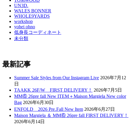
TOMWOOD
UN3D.
WALES BONNER
WHOLE9YARDS
workshop
yohei ohno
低身長コーディネート
未分類
最新記事
Summer Sale Styles from Our Instagram Live
2026年7月12
日
TAAKK 26F/W FIRST DELIVERY！
2026年7月5日
MM⑥ 26pre fall New ITEM＋Maison Margiela New color
Bag
2026年6月30日
ENFOLD 2026 Pre₋Fall New Item
2026年6月27日
Maison Margiela ＆ MM⑥ 26pre fall FIRST DELIVERY！
2026年6月14日