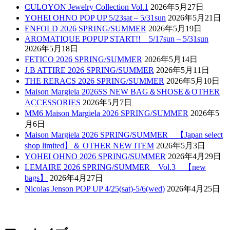
CULOYON Jewelry Collection Vol.1
2026年5月27日
YOHEI OHNO POP UP 5/23sat – 5/31sun
2026年5月21日
ENFOLD 2026 SPRING/SUMMER
2026年5月19日
AROMATIQUE POPUP START!! 5/17sun – 5/31sun
2026年5月18日
FETICO 2026 SPRING/SUMMER
2026年5月14日
J.B ATTIRE 2026 SPRING/SUMMER
2026年5月11日
THE RERACS 2026 SPRING/SUMMER
2026年5月10日
Maison Margiela 2026SS NEW BAG＆SHOSE＆OTHER
ACCESSORIES
2026年5月7日
MM6 Maison Margiela 2026 SPRING/SUMMER
2026年5
月6日
Maison Margiela 2026 SPRING/SUMMER 【Japan select
shop limited】＆ OTHER NEW ITEM
2026年5月3日
YOHEI OHNO 2026 SPRING/SUMMER
2026年4月29日
LEMAIRE 2026 SPRING/SUMMER Vol.3 【new
bags】
2026年4月27日
Nicolas Jenson POP UP 4/25(sat)-5/6(wed)
2026年4月25日