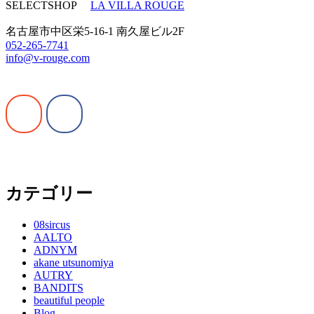
SELECTSHOP
LA VILLA ROUGE
名古屋市中区栄5-16-1 南久屋ビル2F
052-265-7741
info@v-rouge.com
カテゴリー
08sircus
AALTO
ADNYM
akane utsunomiya
AUTRY
BANDITS
beautiful people
Blog