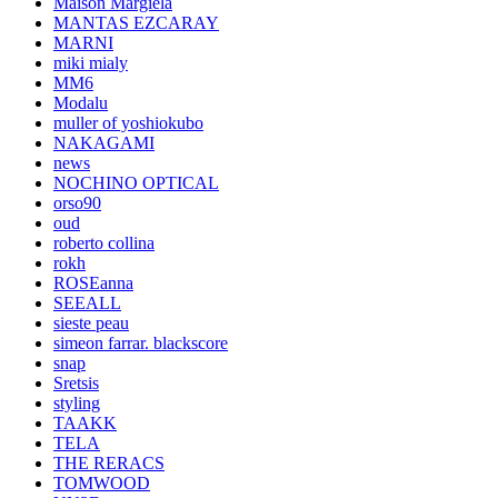
Maison Margiela
MANTAS EZCARAY
MARNI
miki mialy
MM6
Modalu
muller of yoshiokubo
NAKAGAMI
news
NOCHINO OPTICAL
orso90
oud
roberto collina
rokh
ROSEanna
SEEALL
sieste peau
simeon farrar. blackscore
snap
Sretsis
styling
TAAKK
TELA
THE RERACS
TOMWOOD