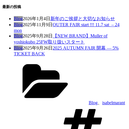
最新の投稿
Blog
2026年1月4日
新年のご挨拶と大切なお知らせ
Blog
2025年11月9日
OUTER FAIR start !!! 11.7 sat – 24
mon
Blog
2025年9月28日
【NEW BRAND】Muller of
yoshiokubo 25FW取り扱いスタート
Blog
2025年9月26日
2025 AUTUMN FAIR 開幕 — 5%
TICKET BACK
カ
テ
ゴ
リ
ー
Blog
、
isabelmarant
タ
グ