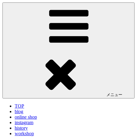
コ
LA VILLA ROUGE Blog
ラ ヴィラルージュ オフィシャルブログ
ン
テ
ン
ツ
へ
ス
キ
ッ
プ
メニュー
TOP
blog
online shop
instagram
history
workshop