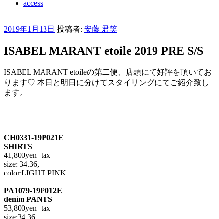
access
投
2019年1月13日
投稿者:
安藤 君笑
稿
ISABEL MARANT etoile 2019 PRE S/S
日:
ISABEL MARANT etoileの第二便、店頭にて好評を頂いてお
ります♡ 本日と明日に分けてスタイリングにてご紹介致し
ます。
CH0331-19P021E
SHIRTS
41,800yen+tax
size: 34.36,
color:LIGHT PINK
PA1079-19P012E
denim PANTS
53,800yen+tax
size:34,36