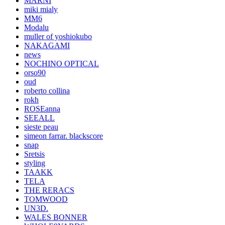
MARNI
miki mialy
MM6
Modalu
muller of yoshiokubo
NAKAGAMI
news
NOCHINO OPTICAL
orso90
oud
roberto collina
rokh
ROSEanna
SEEALL
sieste peau
simeon farrar. blackscore
snap
Sretsis
styling
TAAKK
TELA
THE RERACS
TOMWOOD
UN3D.
WALES BONNER