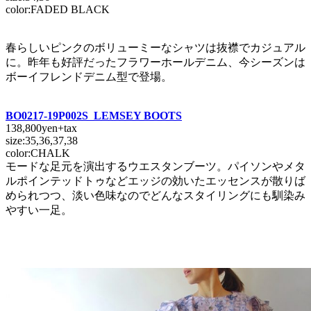
color:FADED BLACK
春らしいピンクのボリューミーなシャツは抜襟でカジュアル
に。昨年も好評だったフラワーホールデニム、今シーズンは
ボーイフレンドデニム型で登場。
BO0217-19P002S LEMSEY BOOTS
138,800yen+tax
size:35,36,37,38
color:CHALK
モードな足元を演出するウエスタンブーツ。パイソンやメタ
ルポインテッドトゥなどエッジの効いたエッセンスが散りば
められつつ、淡い色味なのでどんなスタイリングにも馴染み
やすい一足。