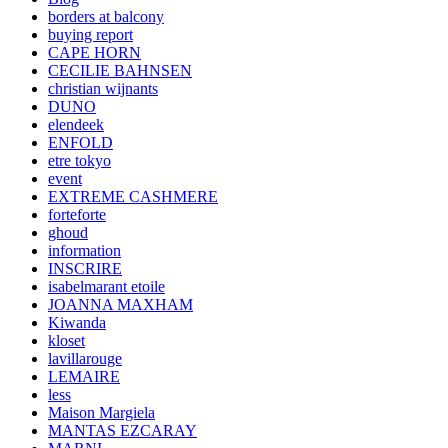
borders at balcony
buying report
CAPE HORN
CECILIE BAHNSEN
christian wijnants
DUNO
elendeek
ENFOLD
etre tokyo
event
EXTREME CASHMERE
forteforte
ghoud
information
INSCRIRE
isabelmarant etoile
JOANNA MAXHAM
Kiwanda
kloset
lavillarouge
LEMAIRE
less
Maison Margiela
MANTAS EZCARAY