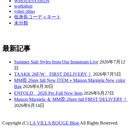
WHOLE9YARDS
workshop
yohei ohno
低身長コーディネート
未分類
最新記事
Summer Sale Styles from Our Instagram Live
2026年7月12
日
TAAKK 26F/W FIRST DELIVERY！
2026年7月5日
MM⑥ 26pre fall New ITEM＋Maison Margiela New color
Bag
2026年6月30日
ENFOLD 2026 Pre₋Fall New Item
2026年6月27日
Maison Margiela ＆ MM⑥ 26pre fall FIRST DELIVERY！
2026年6月14日
Copyright (C)
LA VILLA ROUGE Blog
All Rights Reserved.
Holiganbet
jojobet
nakitbahis
betpark
casibom
betcio
Grandpashabet
casibom