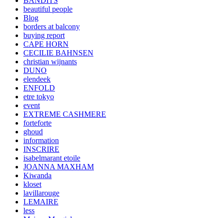
BANDITS
beautiful people
Blog
borders at balcony
buying report
CAPE HORN
CECILIE BAHNSEN
christian wijnants
DUNO
elendeek
ENFOLD
etre tokyo
event
EXTREME CASHMERE
forteforte
ghoud
information
INSCRIRE
isabelmarant etoile
JOANNA MAXHAM
Kiwanda
kloset
lavillarouge
LEMAIRE
less