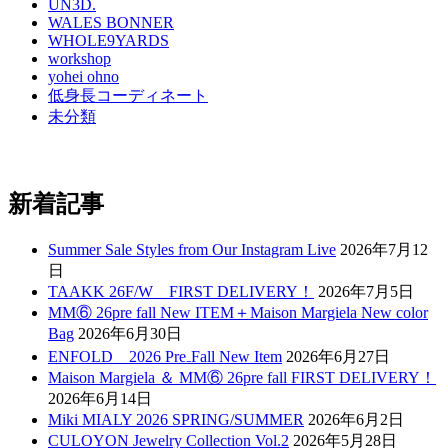
UN3D.
WALES BONNER
WHOLE9YARDS
workshop
yohei ohno
低身長コーディネート
未分類
新着記事
Summer Sale Styles from Our Instagram Live
2026年7月12
日
TAAKK 26F/W FIRST DELIVERY！
2026年7月5日
MM⑥ 26pre fall New ITEM＋Maison Margiela New color
Bag
2026年6月30日
ENFOLD 2026 Pre₋Fall New Item
2026年6月27日
Maison Margiela ＆ MM⑥ 26pre fall FIRST DELIVERY！
2026年6月14日
Miki MIALY 2026 SPRING/SUMMER
2026年6月2日
CULOYON Jewelry Collection Vol.2
2026年5月28日