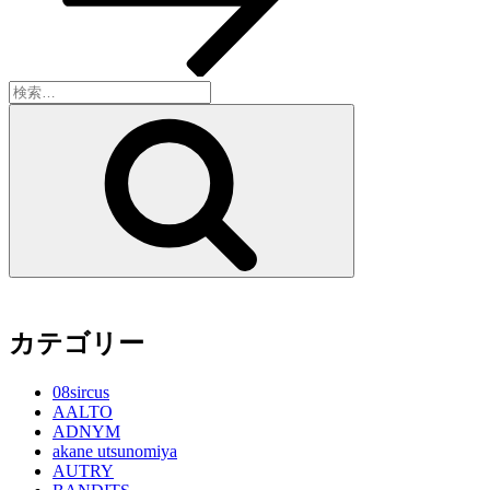
検
索:
検
索
カテゴリー
08sircus
AALTO
ADNYM
akane utsunomiya
AUTRY