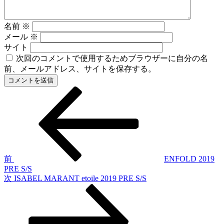
名前
※
メール
※
サイト
次回のコメントで使用するためブラウザーに自分の名
前、メールアドレス、サイトを保存する。
前
投
の
稿
投
稿
ナ
ビ
ゲ
前
ENFOLD 2019
PRE S/S
ー
次
次
ISABEL MARANT etoile 2019 PRE S/S
シ
の
投
ョ
稿
ン