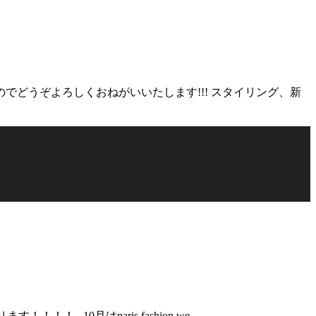
すのでどうぞよろしくおねがいいたします!!! スタイリング、新
！！！ 10月はparis fashion we …