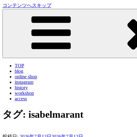
コンテンツへスキップ
LA VILLA ROUGE Blog
ラ ヴィラルージュ オフィシャルブログ
TOP
blog
online shop
instagram
history
workshop
access
タグ:
isabelmarant
投稿日:
2026年7月12日
2026年7月12日