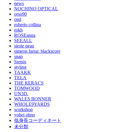
news
NOCHINO OPTICAL
orso90
oud
roberto collina
rokh
ROSEanna
SEEALL
sieste peau
simeon farrar. blackscore
snap
Sretsis
styling
TAAKK
TELA
THE RERACS
TOMWOOD
UN3D.
WALES BONNER
WHOLE9YARDS
workshop
yohei ohno
低身長コーディネート
未分類