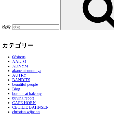
検索:
カテゴリー
08sircus
AALTO
ADNYM
akane utsunomiya
AUTRY
BANDITS
beautiful people
Blog
borders at balcony
buying report
CAPE HORN
CECILIE BAHNSEN
christian wijnants