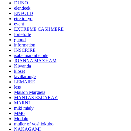
DUNO
elendeek
ENFOLD
etre tokyo
event
EXTREME CASHMERE
forteforte
ghoud
information
INSCRIRE
isabelmarant etoile
JOANNA MAXHAM
Kiwanda
kloset
lavillarouge
LEMAIRE
less
Maison Margiela
MANTAS EZCARAY
MARNI
miki mialy
MM6
Modalu
muller of yoshiokubo
NAKAGAMI