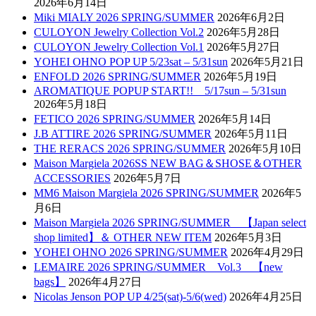
2026年6月14日
Miki MIALY 2026 SPRING/SUMMER
2026年6月2日
CULOYON Jewelry Collection Vol.2
2026年5月28日
CULOYON Jewelry Collection Vol.1
2026年5月27日
YOHEI OHNO POP UP 5/23sat – 5/31sun
2026年5月21日
ENFOLD 2026 SPRING/SUMMER
2026年5月19日
AROMATIQUE POPUP START!! 5/17sun – 5/31sun
2026年5月18日
FETICO 2026 SPRING/SUMMER
2026年5月14日
J.B ATTIRE 2026 SPRING/SUMMER
2026年5月11日
THE RERACS 2026 SPRING/SUMMER
2026年5月10日
Maison Margiela 2026SS NEW BAG＆SHOSE＆OTHER
ACCESSORIES
2026年5月7日
MM6 Maison Margiela 2026 SPRING/SUMMER
2026年5
月6日
Maison Margiela 2026 SPRING/SUMMER 【Japan select
shop limited】＆ OTHER NEW ITEM
2026年5月3日
YOHEI OHNO 2026 SPRING/SUMMER
2026年4月29日
LEMAIRE 2026 SPRING/SUMMER Vol.3 【new
bags】
2026年4月27日
Nicolas Jenson POP UP 4/25(sat)-5/6(wed)
2026年4月25日