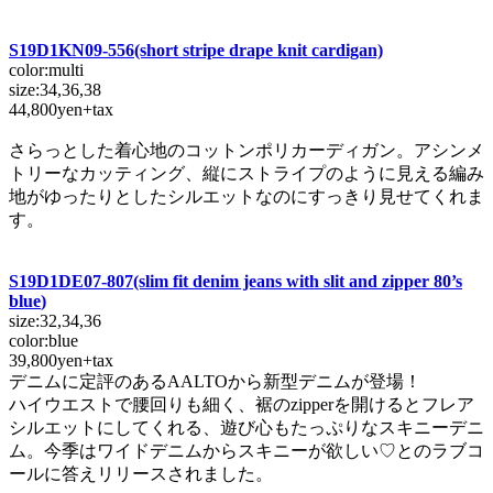
S19D1KN09-556
(short stripe drape knit cardigan)
color:multi
size:34,36,38
44,800yen+tax
さらっとした着心地のコットンポリカーディガン。アシンメ
トリーなカッティング、縦にストライプのように見える編み
地がゆったりとしたシルエットなのにすっきり見せてくれま
す。
S19D1DE07-807(slim fit denim jeans with slit and zipper 80’s
blue
)
size:32,34,36
color:blue
39,800yen+tax
デニムに定評のあるAALTOから新型デニムが登場！
ハイウエストで腰回りも細く、裾のzipperを開けるとフレア
シルエットにしてくれる、遊び心もたっぷりなスキニーデニ
ム。今季はワイドデニムからスキニーが欲しい♡とのラブコ
ールに答えリリースされました。