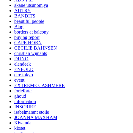
akane utsunomiya
AUTRY
BANDITS
beautiful people
Blog
borders at balcony
buying report
CAPE HORN
CECILIE BAHNSEN
christian wijnants
DUNO
elendeek
ENFOLD
etre tokyo
event
EXTREME CASHMERE
forteforte
ghoud
information
INSCRIRE
isabelmarant etoile
JOANNA MAXHAM
Kiwanda
kloset