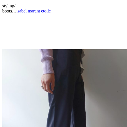
styling/
boots…
isabel marant etoile