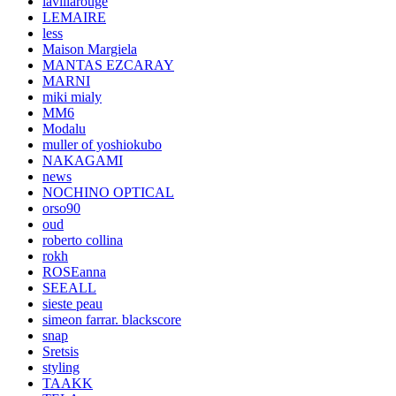
lavillarouge
LEMAIRE
less
Maison Margiela
MANTAS EZCARAY
MARNI
miki mialy
MM6
Modalu
muller of yoshiokubo
NAKAGAMI
news
NOCHINO OPTICAL
orso90
oud
roberto collina
rokh
ROSEanna
SEEALL
sieste peau
simeon farrar. blackscore
snap
Sretsis
styling
TAAKK