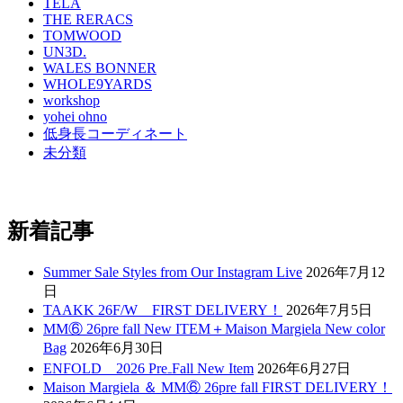
TELA
THE RERACS
TOMWOOD
UN3D.
WALES BONNER
WHOLE9YARDS
workshop
yohei ohno
低身長コーディネート
未分類
新着記事
Summer Sale Styles from Our Instagram Live
2026年7月12
日
TAAKK 26F/W FIRST DELIVERY！
2026年7月5日
MM⑥ 26pre fall New ITEM＋Maison Margiela New color
Bag
2026年6月30日
ENFOLD 2026 Pre₋Fall New Item
2026年6月27日
Maison Margiela ＆ MM⑥ 26pre fall FIRST DELIVERY！