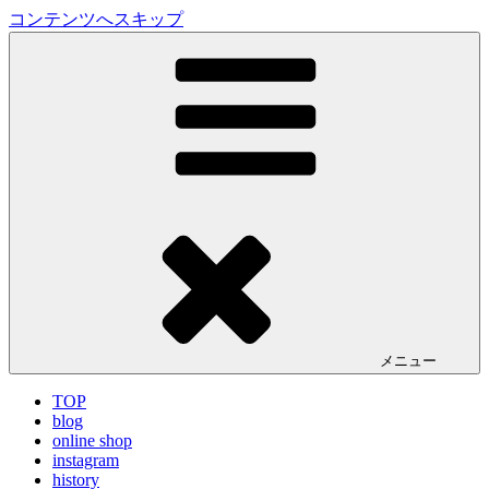
コンテンツへスキップ
LA VILLA ROUGE Blog
ラ ヴィラルージュ オフィシャルブログ
メニュー
TOP
blog
online shop
instagram
history