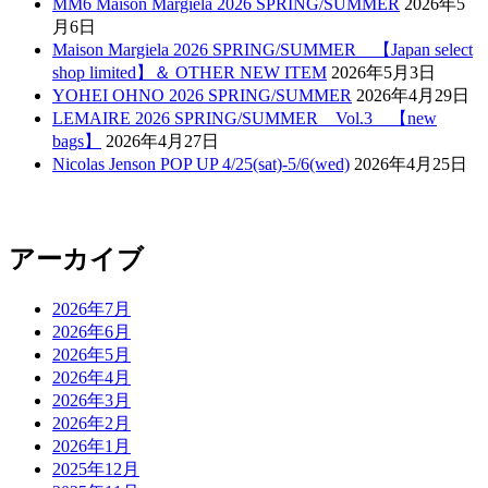
MM6 Maison Margiela 2026 SPRING/SUMMER
2026年5
月6日
Maison Margiela 2026 SPRING/SUMMER 【Japan select
shop limited】＆ OTHER NEW ITEM
2026年5月3日
YOHEI OHNO 2026 SPRING/SUMMER
2026年4月29日
LEMAIRE 2026 SPRING/SUMMER Vol.3 【new
bags】
2026年4月27日
Nicolas Jenson POP UP 4/25(sat)-5/6(wed)
2026年4月25日
アーカイブ
2026年7月
2026年6月
2026年5月
2026年4月
2026年3月
2026年2月
2026年1月
2025年12月