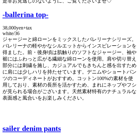
是非お見逃しのないように、ご覧くださいませ♡
-ballerina top-
38,000yen+tax
white/36
ジャージーと綿ローンをミックスしたバレリーナシリーズ。
バレリーナの軽やかなシルエットからインスピレーションを
得ました。前・後身頃は肌触りのソフトなジャージー、袖や
裾にはふわっと広がる繊細な綿ローンを使用。肩や切り替え
部分には刺繍を施し、カジュアルでもきちんと感を出すため
に肩には少しハリを持たせています。デニムやショートパン
ツのコーディネートがおすすめ。コットン100%の素材を使
用しており、素材の長所を活かすため、まれにネップやフシ
が見られる場合がございます。天然素材特有のナチュラルな
表面感と風合いをお楽しみください。
sailer denim pants