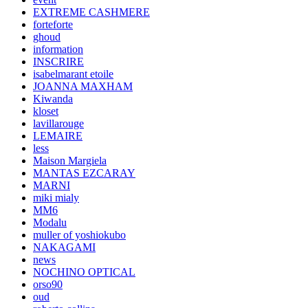
EXTREME CASHMERE
forteforte
ghoud
information
INSCRIRE
isabelmarant etoile
JOANNA MAXHAM
Kiwanda
kloset
lavillarouge
LEMAIRE
less
Maison Margiela
MANTAS EZCARAY
MARNI
miki mialy
MM6
Modalu
muller of yoshiokubo
NAKAGAMI
news
NOCHINO OPTICAL
orso90
oud