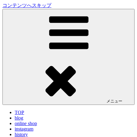
コンテンツへスキップ
LA VILLA ROUGE Blog
ラ ヴィラルージュ オフィシャルブログ
メニュー
TOP
blog
online shop
instagram
history