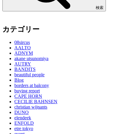
検索
カテゴリー
08sircus
AALTO
ADNYM
akane utsunomiya
AUTRY
BANDITS
beautiful people
Blog
borders at balcony
buying report
CAPE HORN
CECILIE BAHNSEN
christian wijnants
DUNO
elendeek
ENFOLD
etre tokyo
event