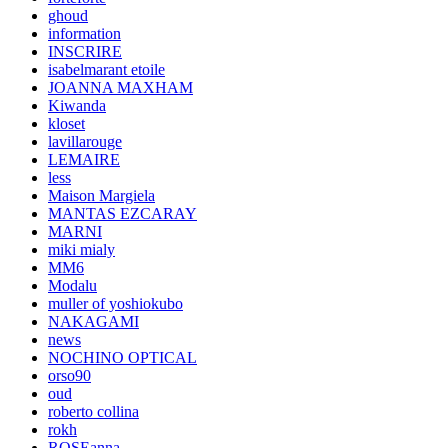
ghoud
information
INSCRIRE
isabelmarant etoile
JOANNA MAXHAM
Kiwanda
kloset
lavillarouge
LEMAIRE
less
Maison Margiela
MANTAS EZCARAY
MARNI
miki mialy
MM6
Modalu
muller of yoshiokubo
NAKAGAMI
news
NOCHINO OPTICAL
orso90
oud
roberto collina
rokh
ROSEanna