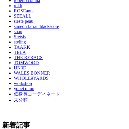
roberto collina
rokh
ROSEanna
SEEALL
sieste peau
simeon farrar. blackscore
snap
Sretsis
styling
TAAKK
TELA
THE RERACS
TOMWOOD
UN3D.
WALES BONNER
WHOLE9YARDS
workshop
yohei ohno
低身長コーディネート
未分類
新着記事