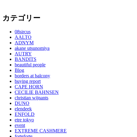
カテゴリー
08sircus
AALTO
ADNYM
akane utsunomiya
AUTRY
BANDITS
beautiful people
Blog
borders at balcony
buying report
CAPE HORN
CECILIE BAHNSEN
christian wijnants
DUNO
elendeek
ENFOLD
etre tokyo
event
EXTREME CASHMERE
forteforte