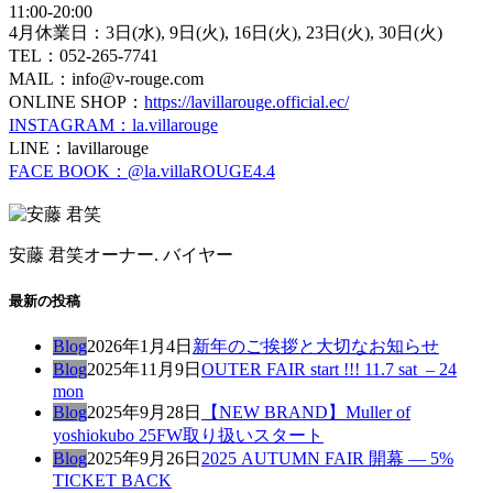
11:00-20:00
4月休業日：3日(水), 9日(火), 16日(火), 23日(火), 30日(火)
TEL：052-265-7741
MAIL：info@v-rouge.com
ONLINE SHOP：
https://lavillarouge.official.ec/
INSTAGRAM：la.villarouge
LINE：lavillarouge
FACE BOOK：@la.villaROUGE4.4
安藤 君笑
オーナー. バイヤー
最新の投稿
Blog
2026年1月4日
新年のご挨拶と大切なお知らせ
Blog
2025年11月9日
OUTER FAIR start !!! 11.7 sat – 24
mon
Blog
2025年9月28日
【NEW BRAND】Muller of
yoshiokubo 25FW取り扱いスタート
Blog
2025年9月26日
2025 AUTUMN FAIR 開幕 — 5%
TICKET BACK