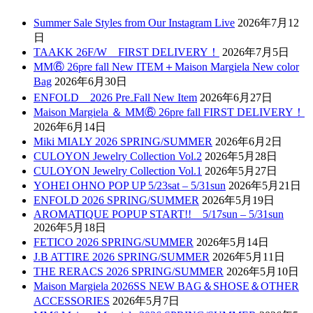
Summer Sale Styles from Our Instagram Live
2026年7月12
日
TAAKK 26F/W FIRST DELIVERY！
2026年7月5日
MM⑥ 26pre fall New ITEM＋Maison Margiela New color
Bag
2026年6月30日
ENFOLD 2026 Pre₋Fall New Item
2026年6月27日
Maison Margiela ＆ MM⑥ 26pre fall FIRST DELIVERY！
2026年6月14日
Miki MIALY 2026 SPRING/SUMMER
2026年6月2日
CULOYON Jewelry Collection Vol.2
2026年5月28日
CULOYON Jewelry Collection Vol.1
2026年5月27日
YOHEI OHNO POP UP 5/23sat – 5/31sun
2026年5月21日
ENFOLD 2026 SPRING/SUMMER
2026年5月19日
AROMATIQUE POPUP START!! 5/17sun – 5/31sun
2026年5月18日
FETICO 2026 SPRING/SUMMER
2026年5月14日
J.B ATTIRE 2026 SPRING/SUMMER
2026年5月11日
THE RERACS 2026 SPRING/SUMMER
2026年5月10日
Maison Margiela 2026SS NEW BAG＆SHOSE＆OTHER
ACCESSORIES
2026年5月7日