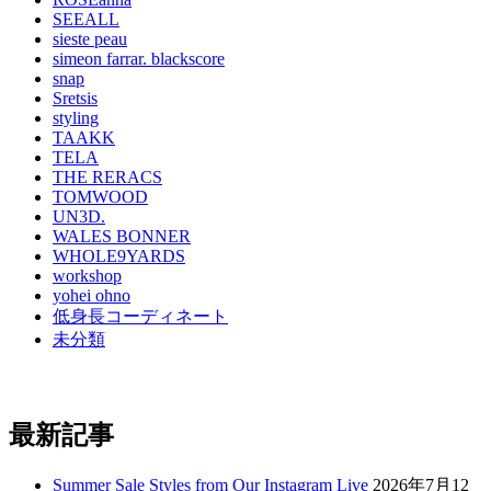
SEEALL
sieste peau
simeon farrar. blackscore
snap
Sretsis
styling
TAAKK
TELA
THE RERACS
TOMWOOD
UN3D.
WALES BONNER
WHOLE9YARDS
workshop
yohei ohno
低身長コーディネート
未分類
最新記事
Summer Sale Styles from Our Instagram Live
2026年7月12