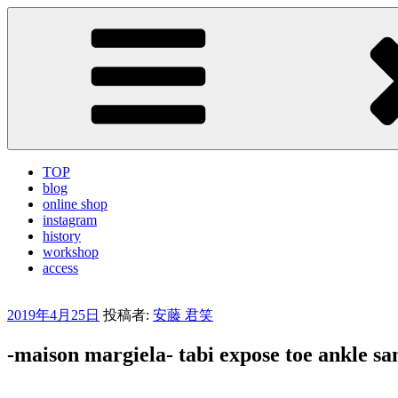
コ
LA VILLA ROUGE Blog
ラ ヴィラルージュ オフィシャルブログ
ン
テ
ン
ツ
へ
ス
キ
ッ
TOP
プ
blog
online shop
instagram
history
workshop
access
投
2019年4月25日
投稿者:
安藤 君笑
稿
-maison margiela- tabi expose toe ankle sa
日: