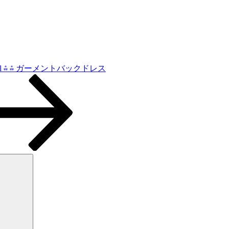
rival ⁂ ⁂ ガーメントバックドレス
検
索