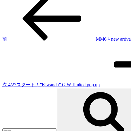
投
の
稿
投
稿
ナ
ビ
ゲ
前
MM6 ⁂ new ar
次
ー
の
シ
投
稿
ョ
ン
次
4/27スタート！”Kiwanda” G.W. limited pop up
検
索: