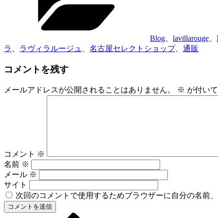
リ
ー
Blog
、
lavillarouge
、
ラ
、
ラヴィラルージュ
、
名古屋セレクトショップ
、
通販
コメントを残す
メールアドレスが公開されることはありません。
※
が付いて
コメント
※
名前
※
メール
※
サイト
次回のコメントで使用するためブラウザーに自分の名前、
前