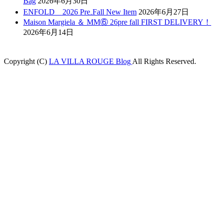
Bag
2026年6月30日
ENFOLD 2026 Pre₋Fall New Item
2026年6月27日
Maison Margiela ＆ MM⑥ 26pre fall FIRST DELIVERY！
2026年6月14日
Copyright (C)
LA VILLA ROUGE Blog
All Rights Reserved.
t
jojobet
grandpashabet
betpark
casibom
betcio
Grandpashabet
betwoon gir