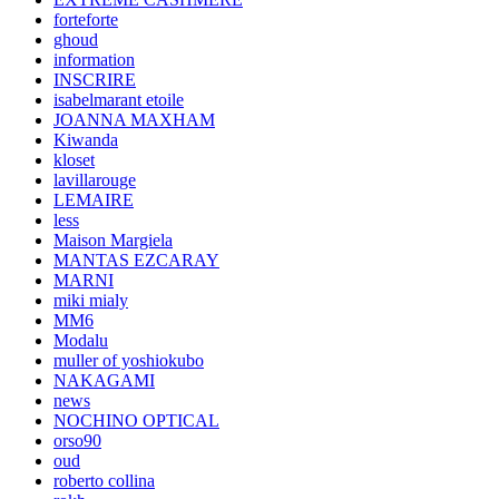
forteforte
ghoud
information
INSCRIRE
isabelmarant etoile
JOANNA MAXHAM
Kiwanda
kloset
lavillarouge
LEMAIRE
less
Maison Margiela
MANTAS EZCARAY
MARNI
miki mialy
MM6
Modalu
muller of yoshiokubo
NAKAGAMI
news
NOCHINO OPTICAL
orso90
oud
roberto collina