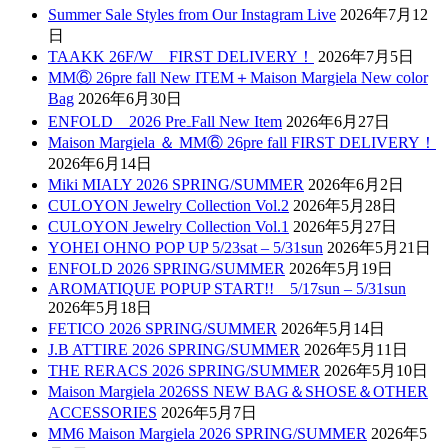
Summer Sale Styles from Our Instagram Live
2026年7月12
日
TAAKK 26F/W FIRST DELIVERY！
2026年7月5日
MM⑥ 26pre fall New ITEM＋Maison Margiela New color
Bag
2026年6月30日
ENFOLD 2026 Pre₋Fall New Item
2026年6月27日
Maison Margiela ＆ MM⑥ 26pre fall FIRST DELIVERY！
2026年6月14日
Miki MIALY 2026 SPRING/SUMMER
2026年6月2日
CULOYON Jewelry Collection Vol.2
2026年5月28日
CULOYON Jewelry Collection Vol.1
2026年5月27日
YOHEI OHNO POP UP 5/23sat – 5/31sun
2026年5月21日
ENFOLD 2026 SPRING/SUMMER
2026年5月19日
AROMATIQUE POPUP START!! 5/17sun – 5/31sun
2026年5月18日
FETICO 2026 SPRING/SUMMER
2026年5月14日
J.B ATTIRE 2026 SPRING/SUMMER
2026年5月11日
THE RERACS 2026 SPRING/SUMMER
2026年5月10日
Maison Margiela 2026SS NEW BAG＆SHOSE＆OTHER
ACCESSORIES
2026年5月7日
MM6 Maison Margiela 2026 SPRING/SUMMER
2026年5