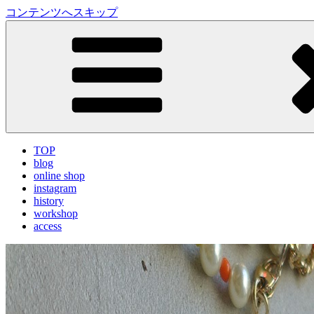
コンテンツへスキップ
LA VILLA ROUGE Blog
ラ ヴィラルージュ オフィシャルブログ
TOP
blog
online shop
instagram
history
workshop
access