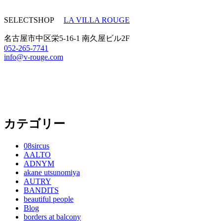
SELECTSHOP
LA VILLA ROUGE
名古屋市中区栄5-16-1 南久屋ビル2F
052-265-7741
info@v-rouge.com
カテゴリー
08sircus
AALTO
ADNYM
akane utsunomiya
AUTRY
BANDITS
beautiful people
Blog
borders at balcony