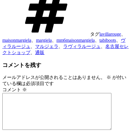
タグ
lavillarouge
、
maisonmargiela
、
margiela
、
mm6maisonmargiela
、
tabiboots
、
ヴ
ィラルージュ
、
マルジェラ
、
ラヴィラルージュ
、
名古屋セレ
クトショップ
、
通販
コメントを残す
メールアドレスが公開されることはありません。
※
が付い
ている欄は必須項目です
コメント
※