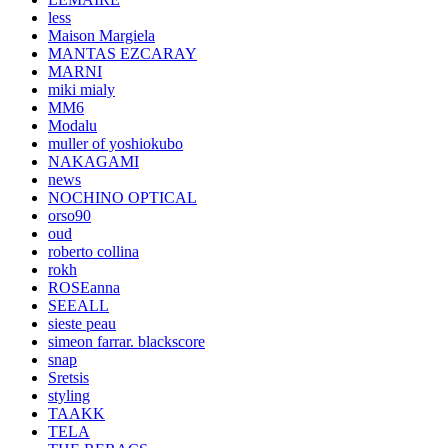
less
Maison Margiela
MANTAS EZCARAY
MARNI
miki mialy
MM6
Modalu
muller of yoshiokubo
NAKAGAMI
news
NOCHINO OPTICAL
orso90
oud
roberto collina
rokh
ROSEanna
SEEALL
sieste peau
simeon farrar. blackscore
snap
Sretsis
styling
TAAKK
TELA