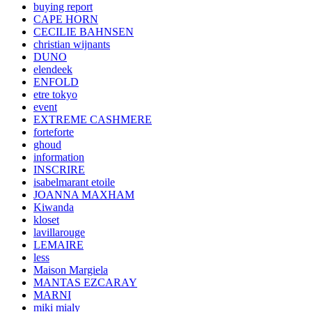
buying report
CAPE HORN
CECILIE BAHNSEN
christian wijnants
DUNO
elendeek
ENFOLD
etre tokyo
event
EXTREME CASHMERE
forteforte
ghoud
information
INSCRIRE
isabelmarant etoile
JOANNA MAXHAM
Kiwanda
kloset
lavillarouge
LEMAIRE
less
Maison Margiela
MANTAS EZCARAY
MARNI
miki mialy