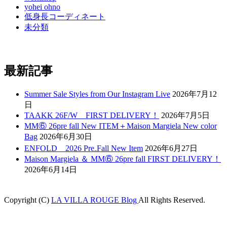
yohei ohno
低身長コーディネート
未分類
最新記事
Summer Sale Styles from Our Instagram Live
2026年7月12
日
TAAKK 26F/W FIRST DELIVERY！
2026年7月5日
MM⑥ 26pre fall New ITEM＋Maison Margiela New color
Bag
2026年6月30日
ENFOLD 2026 Pre₋Fall New Item
2026年6月27日
Maison Margiela ＆ MM⑥ 26pre fall FIRST DELIVERY！
2026年6月14日
Copyright (C)
LA VILLA ROUGE Blog
All Rights Reserved.
liganbet
Holiganbet
jojobet
nakitbahis
betpark
casibom
betcio
Grandpasha