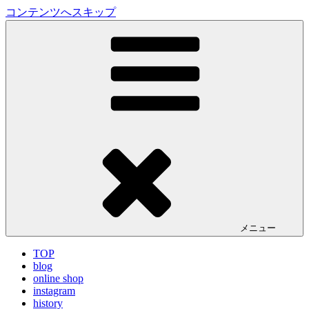
コンテンツへスキップ
LA VILLA ROUGE Blog
ラ ヴィラルージュ オフィシャルブログ
メニュー
TOP
blog
online shop
instagram
history