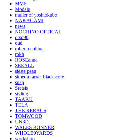
MM6
Modalu
muller of yoshiokubo
NAKAGAMI
news
NOCHINO OPTICAL
orso90
oud
roberto collina
rokh
ROSEanna
SEEALL
sieste peau
simeon farrar. blackscore
snap
Sretsis
styling
TAAKK
TELA
THE RERACS
TOMWOOD
UN3D.
WALES BONNER
WHOLE9YARDS
workshop