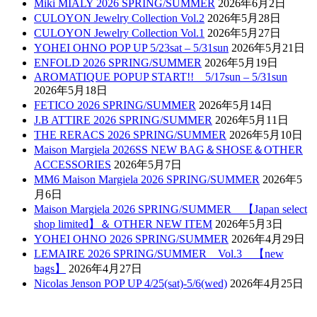
Miki MIALY 2026 SPRING/SUMMER
2026年6月2日
CULOYON Jewelry Collection Vol.2
2026年5月28日
CULOYON Jewelry Collection Vol.1
2026年5月27日
YOHEI OHNO POP UP 5/23sat – 5/31sun
2026年5月21日
ENFOLD 2026 SPRING/SUMMER
2026年5月19日
AROMATIQUE POPUP START!! 5/17sun – 5/31sun
2026年5月18日
FETICO 2026 SPRING/SUMMER
2026年5月14日
J.B ATTIRE 2026 SPRING/SUMMER
2026年5月11日
THE RERACS 2026 SPRING/SUMMER
2026年5月10日
Maison Margiela 2026SS NEW BAG＆SHOSE＆OTHER
ACCESSORIES
2026年5月7日
MM6 Maison Margiela 2026 SPRING/SUMMER
2026年5
月6日
Maison Margiela 2026 SPRING/SUMMER 【Japan select
shop limited】＆ OTHER NEW ITEM
2026年5月3日
YOHEI OHNO 2026 SPRING/SUMMER
2026年4月29日
LEMAIRE 2026 SPRING/SUMMER Vol.3 【new
bags】
2026年4月27日
Nicolas Jenson POP UP 4/25(sat)-5/6(wed)
2026年4月25日