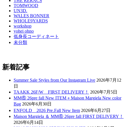
THE RERACS
TOMWOOD
UN3D.
WALES BONNER
WHOLE9YARDS
workshop
yohei ohno
低身長コーディネート
未分類
新着記事
Summer Sale Styles from Our Instagram Live
2026年7月12
日
TAAKK 26F/W FIRST DELIVERY！
2026年7月5日
MM⑥ 26pre fall New ITEM＋Maison Margiela New color
Bag
2026年6月30日
ENFOLD 2026 Pre₋Fall New Item
2026年6月27日
Maison Margiela ＆ MM⑥ 26pre fall FIRST DELIVERY！
2026年6月14日