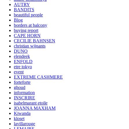
AUTRY
BANDITS
beautiful people
Blog
borders at balcony
buying report
CAPE HORN
CECILIE BAHNSEN
christian wijnants
DUNO
elendeek
ENFOLD
etre tokyo
event
EXTREME CASHMERE
forteforte
ghoud
information
INSCRIRE
isabelmarant etoile
JOANNA MAXHAM
Kiwanda
kloset
lavillarouge
LEMAIRE