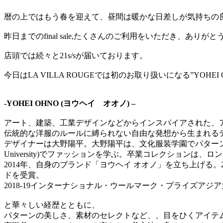
暦の上ではもう春を迎えて、昼間は暖かな日差しが気持ちの
昨日までのfinal sale,たくさんのご利用をいただき、ありがと
店頭では続々と21s/sが届いております。
今日はLA VILLA ROUGEでは初のお取り扱いになる”YOH
-YOHEI OHNO (ヨウヘイ オオノ) –
アート、建築、工業デザインなどからインスパイアされた、
伝統的な洋服のルールに縛られない自由な発想から生まれる
デザイナーは大野陽平。大野陽平は、文化服装学園でパターンカッ
University)でファッションを学ぶ。卒業コレクションは、ロンド
2014年、自身のブランド「ヨウヘイ オオノ」を立ち上げる
ドを受賞。
2018-19インターナショナル・ウールマーク・プライズアジ
と華々しい経歴とともに、
パターンの美しさ、素材のセレクトなど、、目をひくアイテ