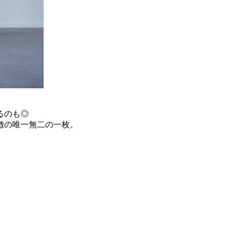
るのも◎
徴の唯一無二の一枚。