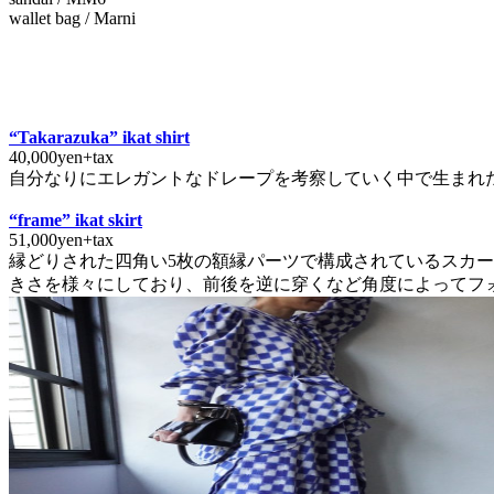
wallet bag / Marni
“Takarazuka” ikat shirt
40,000yen+tax
自分なりにエレガントなドレープを考察していく中で生まれ
“frame” ikat skirt
51,000yen+tax
縁どりされた四角い5枚の額縁パーツで構成されているスカー
きさを様々にしており、前後を逆に穿くなど角度によってフ