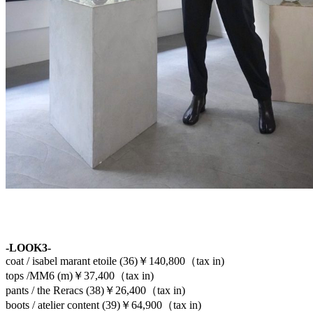
-LOOK3-
coat / isabel marant etoile (36)￥140,800（tax in)
tops /MM6 (m)￥37,400（tax in)
pants / the Reracs (38)￥26,400（tax in)
boots / atelier content (39)￥64,900（tax in)