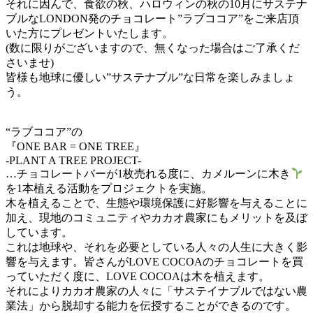
それに因んで、食欲の秋、ハロウィンの秋の10月にサステナ
ブルなLONDON発のチョコレート”ラブココア”をご来店頂
いた方にプレゼントいたします。
(数に限りがございますので、無くなった場合はご了承くだ
さいませ)
皆様も地球に優しい”サステナブル”な日常を楽しみましょ
う。
“ラブココア”の
『ONE BAR = ONE TREE』
-PLANT A TREE PROJECT-
…チョコレートバーが1枚売れる度に、カメルーンに木き
を1本植える活動をプロジェクトを実施。
木を植えることで、生態や環境保護に好影響を与えることに
加え、現地のコミュニティやカカオ農家にもメリットを及ぼ
しています。
これは地球や、それを必要としている人々の人生に大きく影
響を与えます。皆さんがLOVE COCOAのチョコレートを買
っていただく度に、LOVE COCOAは木を植えます。
それによりカカオ農家の人々に「サステイナブルではない農
業法」から脱却する能力を伝授することができるのです。