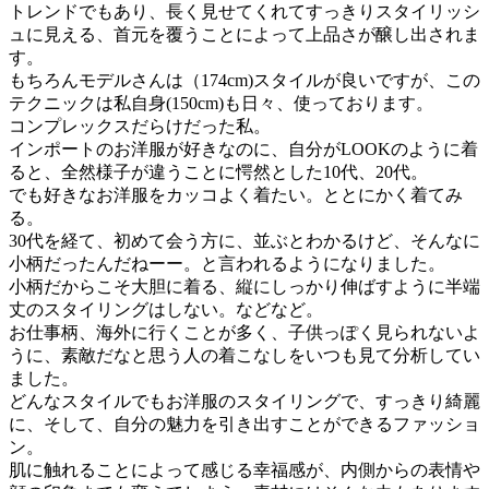
トレンドでもあり、長く見せてくれてすっきりスタイリッシ
ュに見える、首元を覆うことによって上品さが醸し出されま
す。
もちろんモデルさんは（174cm)スタイルが良いですが、この
テクニックは私自身(150cm)も日々、使っております。
コンプレックスだらけだった私。
インポートのお洋服が好きなのに、自分がLOOKのように着
ると、全然様子が違うことに愕然とした10代、20代。
でも好きなお洋服をカッコよく着たい。ととにかく着てみ
る。
30代を経て、初めて会う方に、並ぶとわかるけど、そんなに
小柄だったんだねーー。と言われるようになりました。
小柄だからこそ大胆に着る、縦にしっかり伸ばすように半端
丈のスタイリングはしない。などなど。
お仕事柄、海外に行くことが多く、子供っぽく見られないよ
うに、素敵だなと思う人の着こなしをいつも見て分析してい
ました。
どんなスタイルでもお洋服のスタイリングで、すっきり綺麗
に、そして、自分の魅力を引き出すことができるファッショ
ン。
肌に触れることによって感じる幸福感が、内側からの表情や