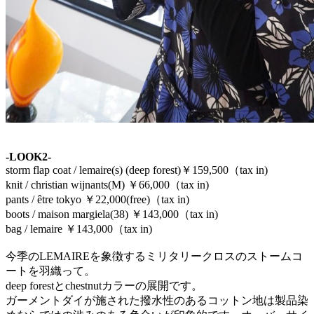
-LOOK2-
storm flap coat / lemaire(s) (deep forest)
￥159
,500（tax in)
knit / christian wijnants(M)
￥
66,000（tax in)
pants / être tokyo
￥22
,000(free)（tax in)
boots / maison margiela(38)
￥143
,000（tax in)
bag / lemaire
￥143
,000（tax in)
今季のLEMAIREを象徴するミリタリークロスのストームコ
ートを羽織って。
deep forestとchestnutカラーの展開です。
ガーメントダイが施された撥水性のあるコットン地は製品染