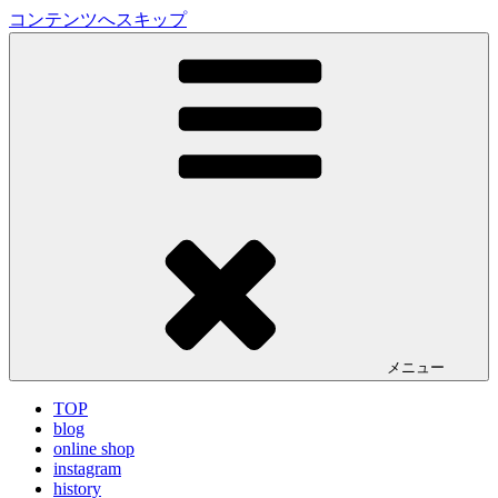
コンテンツへスキップ
LA VILLA ROUGE Blog
ラ ヴィラルージュ オフィシャルブログ
メニュー
TOP
blog
online shop
instagram
history