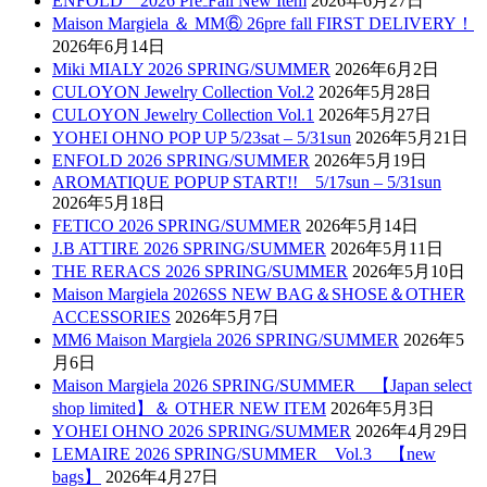
ENFOLD 2026 Pre₋Fall New Item
2026年6月27日
Maison Margiela ＆ MM⑥ 26pre fall FIRST DELIVERY！
2026年6月14日
Miki MIALY 2026 SPRING/SUMMER
2026年6月2日
CULOYON Jewelry Collection Vol.2
2026年5月28日
CULOYON Jewelry Collection Vol.1
2026年5月27日
YOHEI OHNO POP UP 5/23sat – 5/31sun
2026年5月21日
ENFOLD 2026 SPRING/SUMMER
2026年5月19日
AROMATIQUE POPUP START!! 5/17sun – 5/31sun
2026年5月18日
FETICO 2026 SPRING/SUMMER
2026年5月14日
J.B ATTIRE 2026 SPRING/SUMMER
2026年5月11日
THE RERACS 2026 SPRING/SUMMER
2026年5月10日
Maison Margiela 2026SS NEW BAG＆SHOSE＆OTHER
ACCESSORIES
2026年5月7日
MM6 Maison Margiela 2026 SPRING/SUMMER
2026年5
月6日
Maison Margiela 2026 SPRING/SUMMER 【Japan select
shop limited】＆ OTHER NEW ITEM
2026年5月3日
YOHEI OHNO 2026 SPRING/SUMMER
2026年4月29日
LEMAIRE 2026 SPRING/SUMMER Vol.3 【new
bags】
2026年4月27日