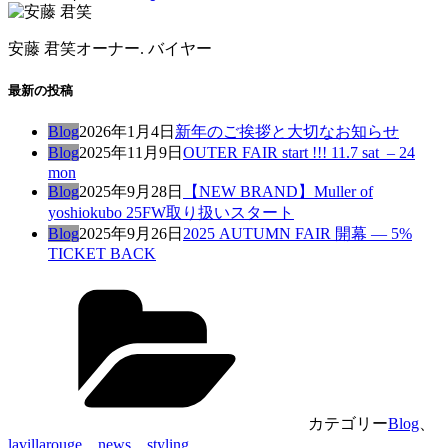
安藤 君笑
オーナー. バイヤー
最新の投稿
Blog
2026年1月4日
新年のご挨拶と大切なお知らせ
Blog
2025年11月9日
OUTER FAIR start !!! 11.7 sat – 24
mon
Blog
2025年9月28日
【NEW BRAND】Muller of
yoshiokubo 25FW取り扱いスタート
Blog
2025年9月26日
2025 AUTUMN FAIR 開幕 — 5%
TICKET BACK
カテゴリー
Blog
、
lavillarouge
、
news
、
styling