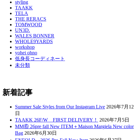
styling
TAAKK
TELA
THE RERACS
TOMWOOD
UN3D.
WALES BONNER
WHOLE9YARDS
workshop
yohei ohno
低身長コーディネート
未分類
新着記事
Summer Sale Styles from Our Instagram Live
2026年7月12
日
TAAKK 26F/W FIRST DELIVERY！
2026年7月5日
MM⑥ 26pre fall New ITEM＋Maison Margiela New color
Bag
2026年6月30日