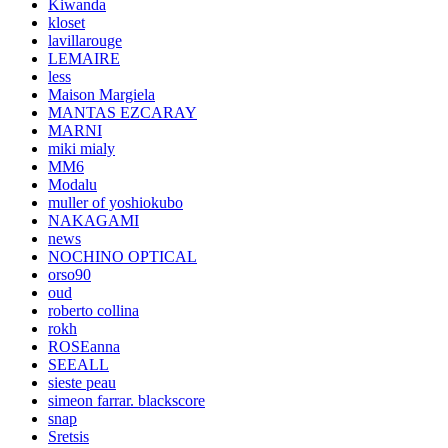
Kiwanda
kloset
lavillarouge
LEMAIRE
less
Maison Margiela
MANTAS EZCARAY
MARNI
miki mialy
MM6
Modalu
muller of yoshiokubo
NAKAGAMI
news
NOCHINO OPTICAL
orso90
oud
roberto collina
rokh
ROSEanna
SEEALL
sieste peau
simeon farrar. blackscore
snap
Sretsis