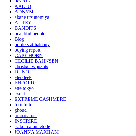
08sircus
AALTO
ADNYM
akane utsunomiya
AUTRY
BANDITS
beautiful people
Blog
borders at balcony
buying report
CAPE HORN
CECILIE BAHNSEN
christian wijnants
DUNO
elendeek
ENFOLD
etre tokyo
event
EXTREME CASHMERE
forteforte
ghoud
information
INSCRIRE
isabelmarant etoile
JOANNA MAXHAM