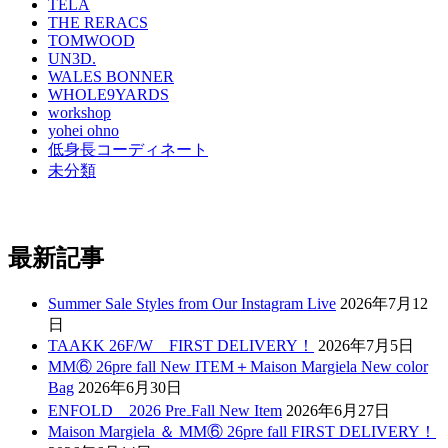
TELA
THE RERACS
TOMWOOD
UN3D.
WALES BONNER
WHOLE9YARDS
workshop
yohei ohno
低身長コーディネート
未分類
最新記事
Summer Sale Styles from Our Instagram Live
2026年7月12
日
TAAKK 26F/W FIRST DELIVERY！
2026年7月5日
MM⑥ 26pre fall New ITEM＋Maison Margiela New color
Bag
2026年6月30日
ENFOLD 2026 Pre₋Fall New Item
2026年6月27日
Maison Margiela ＆ MM⑥ 26pre fall FIRST DELIVERY！