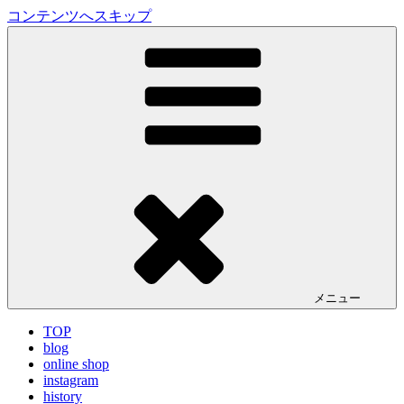
コンテンツへスキップ
LA VILLA ROUGE Blog
ラ ヴィラルージュ オフィシャルブログ
メニュー
TOP
blog
online shop
instagram
history