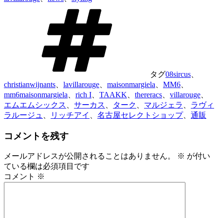
タグ
08sircus
、
christianwijnants
、
lavillarouge
、
maisonmargiela
、
MM6
、
mm6maisonmargiela
、
rich I
、
TAAKK
、
thereracs
、
villarouge
、
エムエムシックス
、
サーカス
、
ターク
、
マルジェラ
、
ラヴィ
ラルージュ
、
リッチアイ
、
名古屋セレクトショップ
、
通販
コメントを残す
メールアドレスが公開されることはありません。
※
が付い
ている欄は必須項目です
コメント
※