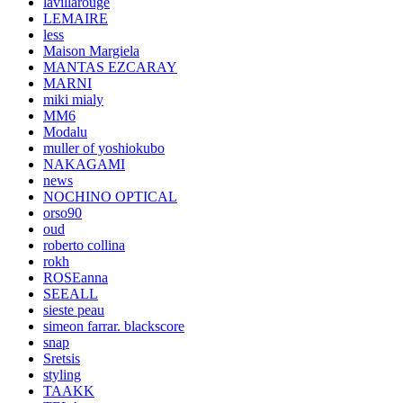
lavillarouge
LEMAIRE
less
Maison Margiela
MANTAS EZCARAY
MARNI
miki mialy
MM6
Modalu
muller of yoshiokubo
NAKAGAMI
news
NOCHINO OPTICAL
orso90
oud
roberto collina
rokh
ROSEanna
SEEALL
sieste peau
simeon farrar. blackscore
snap
Sretsis
styling
TAAKK