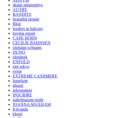
ADNYM
akane utsunomiya
AUTRY
BANDITS
beautiful people
Blog
borders at balcony
buying report
CAPE HORN
CECILIE BAHNSEN
christian wijnants
DUNO
elendeek
ENFOLD
etre tokyo
event
EXTREME CASHMERE
forteforte
ghoud
information
INSCRIRE
isabelmarant etoile
JOANNA MAXHAM
Kiwanda
kloset