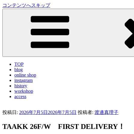
コンテンツへスキップ
LA VILLA ROUGE Blog
ラ ヴィラルージュ オフィシャルブログ
TOP
blog
online shop
instagram
history
workshop
access
投稿日:
2026年7月5日
2026年7月5日
投稿者:
渡邊真理子
TAAKK 26F/W FIRST DELIVERY！