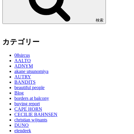
検索
カテゴリー
08sircus
AALTO
ADNYM
akane utsunomiya
AUTRY
BANDITS
beautiful people
Blog
borders at balcony
buying report
CAPE HORN
CECILIE BAHNSEN
christian wijnants
DUNO
elendeek