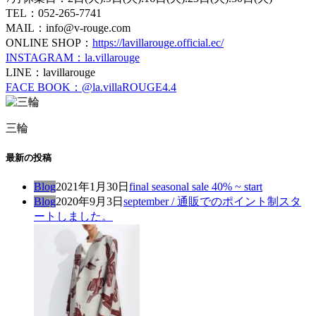
TEL：052-265-7741
MAIL：info@v-rouge.com
ONLINE SHOP：
https://lavillarouge.official.ec/
INSTAGRAM：la.villarouge
LINE：lavillarouge
FACE BOOK：@la.villaROUGE4.4
三輪
最新の投稿
Blog
2021年1月30日
final seasonal sale 40% ~ start
Blog
2020年9月3日
september / 通販でのポイント制スタ
ートしました。