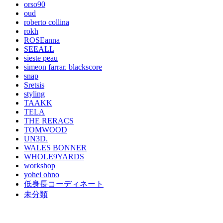
orso90
oud
roberto collina
rokh
ROSEanna
SEEALL
sieste peau
simeon farrar. blackscore
snap
Sretsis
styling
TAAKK
TELA
THE RERACS
TOMWOOD
UN3D.
WALES BONNER
WHOLE9YARDS
workshop
yohei ohno
低身長コーディネート
未分類