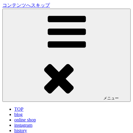
コンテンツへスキップ
LA VILLA ROUGE Blog
ラ ヴィラルージュ オフィシャルブログ
メニュー
TOP
blog
online shop
instagram
history