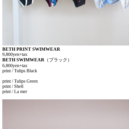
BETH PRINT SWIMWEAR
9,800yen+tax
BETH SWIMWEAR
（ブラック）
6,800yen+tax
print / Tulips Black
print / Tulips Green
print / Shell
print / La mer