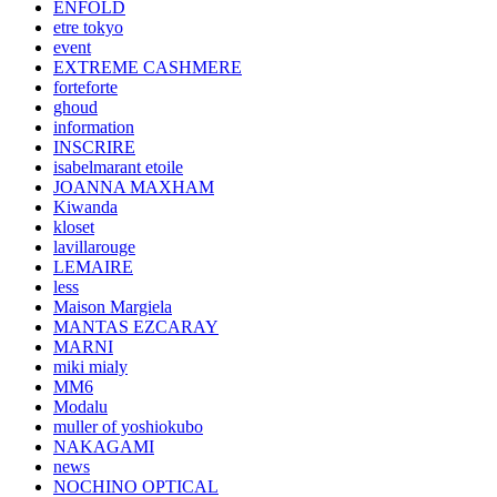
ENFOLD
etre tokyo
event
EXTREME CASHMERE
forteforte
ghoud
information
INSCRIRE
isabelmarant etoile
JOANNA MAXHAM
Kiwanda
kloset
lavillarouge
LEMAIRE
less
Maison Margiela
MANTAS EZCARAY
MARNI
miki mialy
MM6
Modalu
muller of yoshiokubo
NAKAGAMI
news
NOCHINO OPTICAL