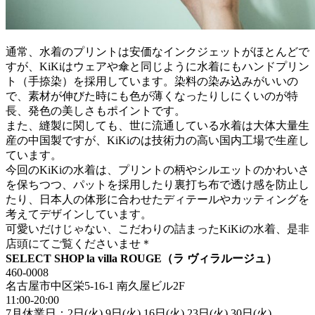
通常、水着のプリントは安価なインクジェットがほとんどで
すが、KiKiはウェアや傘と同じように水着にもハンドプリン
ト（手捺染）を採用しています。染料の染み込みがいいの
で、素材が伸びた時にも色が薄くなったりしにくいのが特
長、発色の美しさもポイントです。
また、縫製に関しても、世に流通している水着は大体大量生
産の中国製ですが、KiKiのは技術力の高い国内工場で生産し
ています。
今回のKiKiの水着は、プリントの柄やシルエットのかわいさ
を保ちつつ、パットを採用したり裏打ち布で透け感を防止し
たり、日本人の体形に合わせたディテールやカッティングを
考えてデザインしています。
可愛いだけじゃない、こだわりの詰まったKiKiの水着、是非
店頭にてご覧くださいませ＊
SELECT SHOP la villa ROUGE（ラ ヴィラルージュ）
460-0008
名古屋市中区栄5-16-1 南久屋ビル2F
11:00-20:00
7月休業日：2日(火).9日(火).16日(火).23日(火).30日(火)