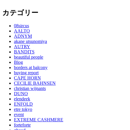
カテゴリー
08sircus
AALTO
ADNYM
akane utsunomiya
AUTRY
BANDITS
beautiful people
Blog
borders at balcony
buying report
CAPE HORN
CECILIE BAHNSEN
christian wijnants
DUNO
elendeek
ENFOLD
etre tokyo
event
EXTREME CASHMERE
forteforte