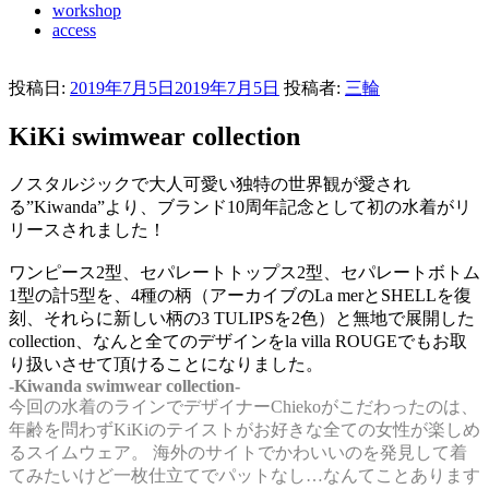
workshop
access
投稿日:
2019年7月5日
2019年7月5日
投稿者:
三輪
KiKi swimwear collection
ノスタルジックで大人可愛い独特の世界観が愛され
る”Kiwanda”より、ブランド10周年記念として初の水着がリ
リースされました！
ワンピース2型、セパレートトップス2型、セパレートボトム
1型の計5型を、4種の柄（アーカイブのLa merとSHELLを復
刻、それらに新しい柄の3 TULIPSを2色）と無地で展開した
collection、なんと全てのデザインをla villa ROUGEでもお取
り扱いさせて頂けることになりました。
-Kiwanda swimwear collection-
今回の水着のラインでデザイナーChiekoがこだわったのは、
年齢を問わずKiKiのテイストがお好きな全ての女性が楽しめ
るスイムウェア。 海外のサイトでかわいいのを発見して着
てみたいけど一枚仕立てでパットなし…なんてことあります