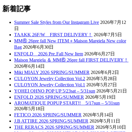
新着記事
Summer Sale Styles from Our Instagram Live
2026年7月12
日
TAAKK 26F/W FIRST DELIVERY！
2026年7月5日
MM⑥ 26pre fall New ITEM＋Maison Margiela New color
Bag
2026年6月30日
ENFOLD 2026 Pre₋Fall New Item
2026年6月27日
Maison Margiela ＆ MM⑥ 26pre fall FIRST DELIVERY！
2026年6月14日
Miki MIALY 2026 SPRING/SUMMER
2026年6月2日
CULOYON Jewelry Collection Vol.2
2026年5月28日
CULOYON Jewelry Collection Vol.1
2026年5月27日
YOHEI OHNO POP UP 5/23sat – 5/31sun
2026年5月21日
ENFOLD 2026 SPRING/SUMMER
2026年5月19日
AROMATIQUE POPUP START!! 5/17sun – 5/31sun
2026年5月18日
FETICO 2026 SPRING/SUMMER
2026年5月14日
J.B ATTIRE 2026 SPRING/SUMMER
2026年5月11日
THE RERACS 2026 SPRING/SUMMER
2026年5月10日