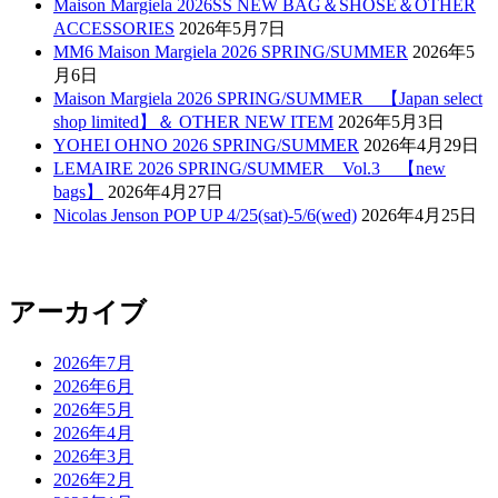
Maison Margiela 2026SS NEW BAG＆SHOSE＆OTHER
ACCESSORIES
2026年5月7日
MM6 Maison Margiela 2026 SPRING/SUMMER
2026年5
月6日
Maison Margiela 2026 SPRING/SUMMER 【Japan select
shop limited】＆ OTHER NEW ITEM
2026年5月3日
YOHEI OHNO 2026 SPRING/SUMMER
2026年4月29日
LEMAIRE 2026 SPRING/SUMMER Vol.3 【new
bags】
2026年4月27日
Nicolas Jenson POP UP 4/25(sat)-5/6(wed)
2026年4月25日
アーカイブ
2026年7月
2026年6月
2026年5月
2026年4月
2026年3月
2026年2月