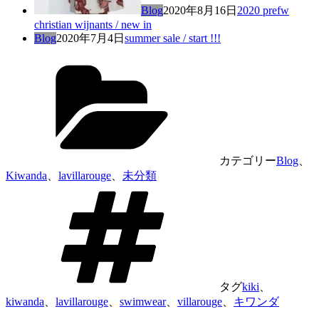
Blog
2020年8月16日
2020 prefw
christian wijnants / new in
Blog
2020年7月4日
summer sale / start !!!
カテゴリー
Blog
、
Kiwanda
、
lavillarouge
、
未分類
タグ
kiki
、
kiwanda
、
lavillarouge
、
swimwear
、
villarouge
、
キワンダ