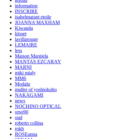
ghoud
information
INSCRIRE
isabelmarant etoile
JOANNA MAXHAM
Kiwanda
kloset
lavillarouge
LEMAIRE
less
Maison Margiela
MANTAS EZCARAY
MARNI
miki mialy
MM6
Modalu
muller of yoshiokubo
NAKAGAMI
news
NOCHINO OPTICAL
orso90
oud
roberto collina
rokh
ROSEanna