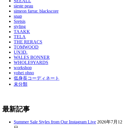
SEEALL
sieste peau
simeon farrar. blackscore
snap
Sretsis
styling
TAAKK
TELA
THE RERACS
TOMWOOD
UN3D.
WALES BONNER
WHOLE9YARDS
workshop
yohei ohno
低身長コーディネート
未分類
最新記事
Summer Sale Styles from Our Instagram Live
2026年7月12
日