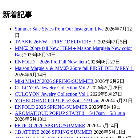
新着記事
Summer Sale Styles from Our Instagram Live
2026年7月12
日
TAAKK 26F/W FIRST DELIVERY！
2026年7月5日
MM⑥ 26pre fall New ITEM＋Maison Margiela New color
Bag
2026年6月30日
ENFOLD 2026 Pre₋Fall New Item
2026年6月27日
Maison Margiela ＆ MM⑥ 26pre fall FIRST DELIVERY！
2026年6月14日
Miki MIALY 2026 SPRING/SUMMER
2026年6月2日
CULOYON Jewelry Collection Vol.2
2026年5月28日
CULOYON Jewelry Collection Vol.1
2026年5月27日
YOHEI OHNO POP UP 5/23sat – 5/31sun
2026年5月21日
ENFOLD 2026 SPRING/SUMMER
2026年5月19日
AROMATIQUE POPUP START!! 5/17sun – 5/31sun
2026年5月18日
FETICO 2026 SPRING/SUMMER
2026年5月14日
J.B ATTIRE 2026 SPRING/SUMMER
2026年5月11日