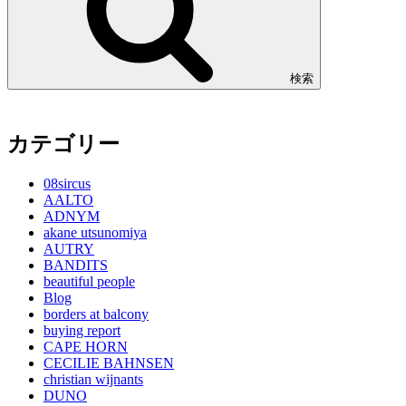
検索
カテゴリー
08sircus
AALTO
ADNYM
akane utsunomiya
AUTRY
BANDITS
beautiful people
Blog
borders at balcony
buying report
CAPE HORN
CECILIE BAHNSEN
christian wijnants
DUNO