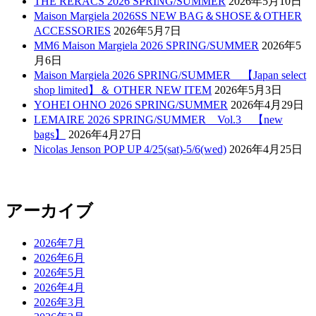
THE RERACS 2026 SPRING/SUMMER
2026年5月10日
Maison Margiela 2026SS NEW BAG＆SHOSE＆OTHER
ACCESSORIES
2026年5月7日
MM6 Maison Margiela 2026 SPRING/SUMMER
2026年5
月6日
Maison Margiela 2026 SPRING/SUMMER 【Japan select
shop limited】＆ OTHER NEW ITEM
2026年5月3日
YOHEI OHNO 2026 SPRING/SUMMER
2026年4月29日
LEMAIRE 2026 SPRING/SUMMER Vol.3 【new
bags】
2026年4月27日
Nicolas Jenson POP UP 4/25(sat)-5/6(wed)
2026年4月25日
アーカイブ
2026年7月
2026年6月
2026年5月
2026年4月
2026年3月