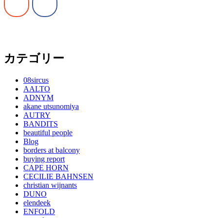
カテゴリー
08sircus
AALTO
ADNYM
akane utsunomiya
AUTRY
BANDITS
beautiful people
Blog
borders at balcony
buying report
CAPE HORN
CECILIE BAHNSEN
christian wijnants
DUNO
elendeek
ENFOLD