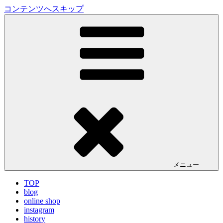
コンテンツへスキップ
LA VILLA ROUGE Blog
ラ ヴィラルージュ オフィシャルブログ
メニュー
TOP
blog
online shop
instagram
history