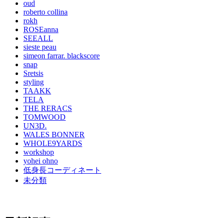
oud
roberto collina
rokh
ROSEanna
SEEALL
sieste peau
simeon farrar. blackscore
snap
Sretsis
styling
TAAKK
TELA
THE RERACS
TOMWOOD
UN3D.
WALES BONNER
WHOLE9YARDS
workshop
yohei ohno
低身長コーディネート
未分類