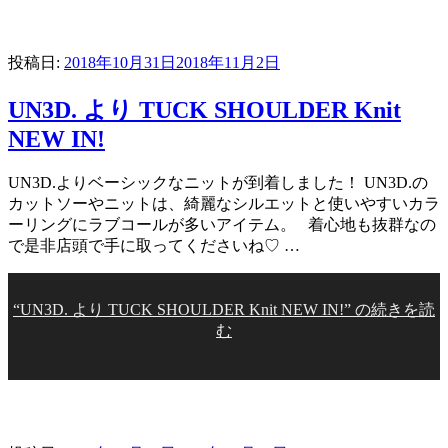
投稿日:
2018年10月31日
2018年11月2日
UN3D. より TUCK SHOULDER Knit
NEW IN!
UN3D.よりベーシックなニットが到着しました！ UN3D.の
カットソーやニットは、綺麗なシルエットと使いやすいカラ
ーリングにラブコールが多いアイテム。 着心地も抜群なの
で是非店頭で手に取ってくださいね♡ …
“UN3D. より TUCK SHOULDER Knit NEW IN!” の
続きを読
む