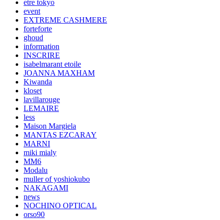
etre tokyo
event
EXTREME CASHMERE
forteforte
ghoud
information
INSCRIRE
isabelmarant etoile
JOANNA MAXHAM
Kiwanda
kloset
lavillarouge
LEMAIRE
less
Maison Margiela
MANTAS EZCARAY
MARNI
miki mialy
MM6
Modalu
muller of yoshiokubo
NAKAGAMI
news
NOCHINO OPTICAL
orso90