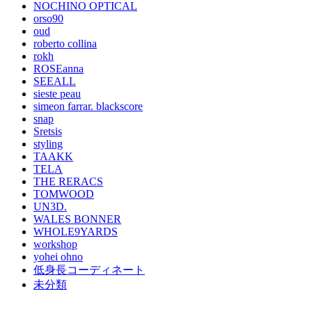
NOCHINO OPTICAL
orso90
oud
roberto collina
rokh
ROSEanna
SEEALL
sieste peau
simeon farrar. blackscore
snap
Sretsis
styling
TAAKK
TELA
THE RERACS
TOMWOOD
UN3D.
WALES BONNER
WHOLE9YARDS
workshop
yohei ohno
低身長コーディネート
未分類