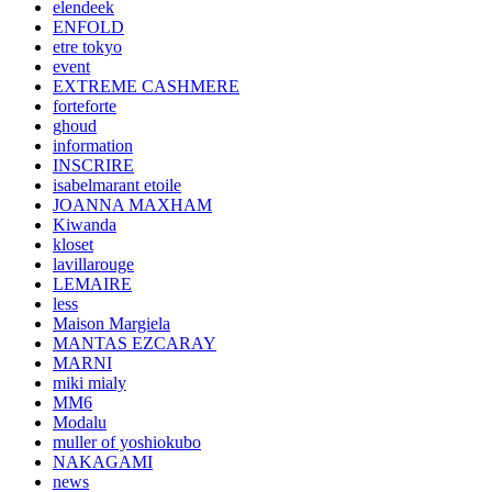
elendeek
ENFOLD
etre tokyo
event
EXTREME CASHMERE
forteforte
ghoud
information
INSCRIRE
isabelmarant etoile
JOANNA MAXHAM
Kiwanda
kloset
lavillarouge
LEMAIRE
less
Maison Margiela
MANTAS EZCARAY
MARNI
miki mialy
MM6
Modalu
muller of yoshiokubo
NAKAGAMI
news