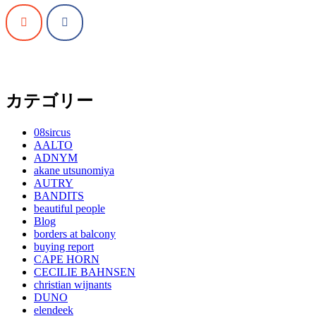
カテゴリー
08sircus
AALTO
ADNYM
akane utsunomiya
AUTRY
BANDITS
beautiful people
Blog
borders at balcony
buying report
CAPE HORN
CECILIE BAHNSEN
christian wijnants
DUNO
elendeek