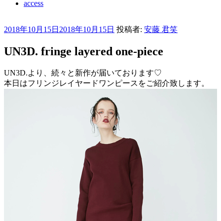
access
投
2018年10月15日
2018年10月15日
投稿者:
安藤 君笑
稿
UN3D. fringe layered one-piece
日:
UN3D.より、続々と新作が届いております♡
本日はフリンジレイヤードワンピースをご紹介致します。