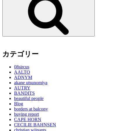
カテゴリー
08sircus
AALTO
ADNYM
akane utsunomiya
AUTRY
BANDITS
beautiful people
Blog
borders at balcony
buying report
CAPE HORN
CECILIE BAHNSEN
christian wijnants