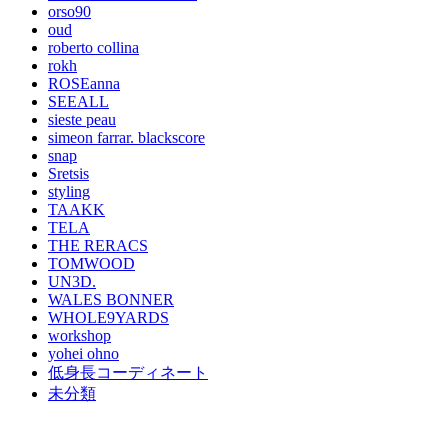
orso90
oud
roberto collina
rokh
ROSEanna
SEEALL
sieste peau
simeon farrar. blackscore
snap
Sretsis
styling
TAAKK
TELA
THE RERACS
TOMWOOD
UN3D.
WALES BONNER
WHOLE9YARDS
workshop
yohei ohno
低身長コーディネート
未分類