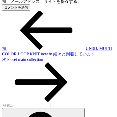
前、メールアドレス、サイトを保存する。
前
投
の
稿
投
稿
ナ
ビ
ゲ
前
UN3D. MULTI
COLOR LOOP KNIT new in 続々と到着しています
ー
次
次
kloset main collection
シ
の
投
ョ
稿
ン
検
索:
検
索