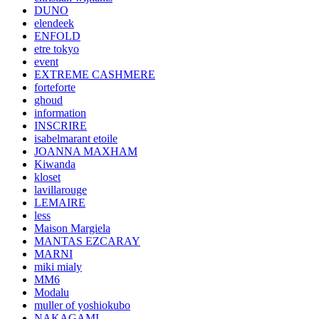
DUNO
elendeek
ENFOLD
etre tokyo
event
EXTREME CASHMERE
forteforte
ghoud
information
INSCRIRE
isabelmarant etoile
JOANNA MAXHAM
Kiwanda
kloset
lavillarouge
LEMAIRE
less
Maison Margiela
MANTAS EZCARAY
MARNI
miki mialy
MM6
Modalu
muller of yoshiokubo
NAKAGAMI