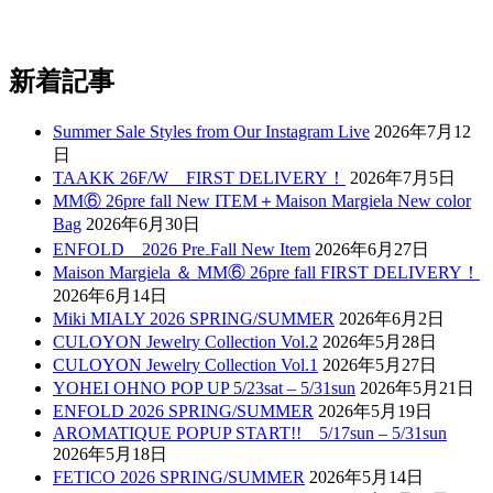
新着記事
Summer Sale Styles from Our Instagram Live
2026年7月12
日
TAAKK 26F/W FIRST DELIVERY！
2026年7月5日
MM⑥ 26pre fall New ITEM＋Maison Margiela New color
Bag
2026年6月30日
ENFOLD 2026 Pre₋Fall New Item
2026年6月27日
Maison Margiela ＆ MM⑥ 26pre fall FIRST DELIVERY！
2026年6月14日
Miki MIALY 2026 SPRING/SUMMER
2026年6月2日
CULOYON Jewelry Collection Vol.2
2026年5月28日
CULOYON Jewelry Collection Vol.1
2026年5月27日
YOHEI OHNO POP UP 5/23sat – 5/31sun
2026年5月21日
ENFOLD 2026 SPRING/SUMMER
2026年5月19日
AROMATIQUE POPUP START!! 5/17sun – 5/31sun
2026年5月18日
FETICO 2026 SPRING/SUMMER
2026年5月14日