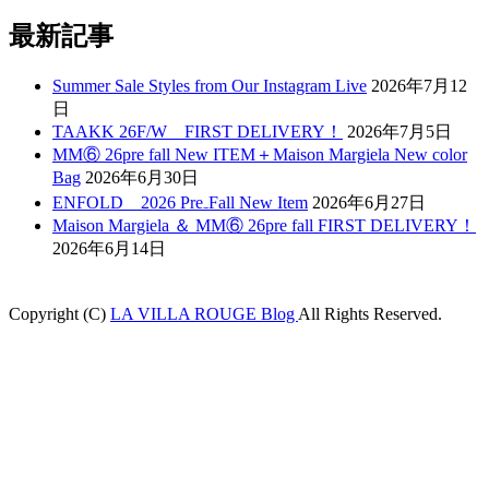
最新記事
Summer Sale Styles from Our Instagram Live
2026年7月12
日
TAAKK 26F/W FIRST DELIVERY！
2026年7月5日
MM⑥ 26pre fall New ITEM＋Maison Margiela New color
Bag
2026年6月30日
ENFOLD 2026 Pre₋Fall New Item
2026年6月27日
Maison Margiela ＆ MM⑥ 26pre fall FIRST DELIVERY！
2026年6月14日
Copyright (C)
LA VILLA ROUGE Blog
All Rights Reserved.
jobet
grandpashabet
betpark
casibom
betcio
Grandpashabet
betwoon giriş
g