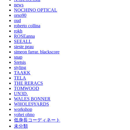
news
NOCHINO OPTICAL
orso90
oud
roberto collina
rokh
ROSEanna
SEEALL
sieste peau
simeon farrar. blackscore
snap
Sretsis
styling
TAAKK
TELA
THE RERACS
TOMWOOD
UN3D.
WALES BONNER
WHOLE9YARDS
workshop
yohei ohno
低身長コーディネート
未分類