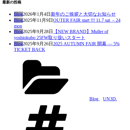
最新の投稿
Blog
2026年1月4日
新年のご挨拶と大切なお知らせ
Blog
2025年11月9日
OUTER FAIR start !!! 11.7 sat – 24
mon
Blog
2025年9月28日
【NEW BRAND】Muller of
yoshiokubo 25FW取り扱いスタート
Blog
2025年9月26日
2025 AUTUMN FAIR 開幕 — 5%
TICKET BACK
カ
テ
ゴ
リ
ー
Blog
、
UN3D.
タ
グ