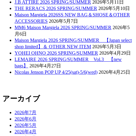
J.B ATTIRE 2026 SPRING/SUMMER
2026年5月11日
THE RERACS 2026 SPRING/SUMMER
2026年5月10日
Maison Margiela 2026SS NEW BAG＆SHOSE＆OTHER
ACCESSORIES
2026年5月7日
MM6 Maison Margiela 2026 SPRING/SUMMER
2026年5
月6日
Maison Margiela 2026 SPRING/SUMMER 【Japan select
shop limited】＆ OTHER NEW ITEM
2026年5月3日
YOHEI OHNO 2026 SPRING/SUMMER
2026年4月29日
LEMAIRE 2026 SPRING/SUMMER Vol.3 【new
bags】
2026年4月27日
Nicolas Jenson POP UP 4/25(sat)-5/6(wed)
2026年4月25日
アーカイブ
2026年7月
2026年6月
2026年5月
2026年4月