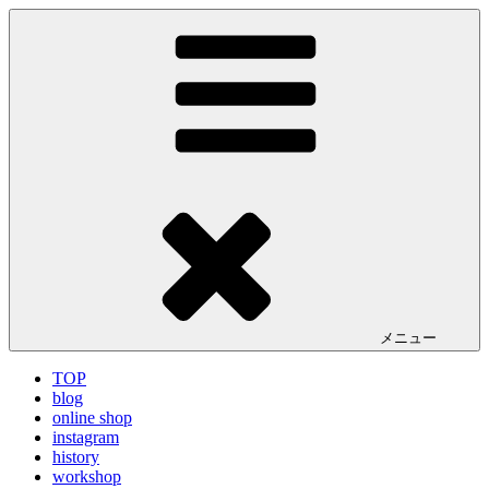
コ
LA VILLA ROUGE Blog
ラ ヴィラルージュ オフィシャルブログ
ン
テ
ン
ツ
へ
ス
キ
ッ
プ
メニュー
TOP
blog
online shop
instagram
history
workshop