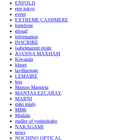
ENFOLD
etre tokyo
event
EXTREME CASHMERE
forteforte
ghoud
information
INSCRIRE
isabelmarant etoile
JOANNA MAXHAM
Kiwanda
kloset
lavillarouge
LEMAIRE
less
Maison Margiela
MANTAS EZCARAY
MARNI
miki mialy
MM6
Modalu
muller of yoshiokubo
NAKAGAMI
news
NOCHINO OPTICAL