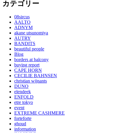
カテゴリー
08sircus
AALTO
ADNYM
akane utsunomiya
AUTRY
BANDITS
beautiful people
Blog
borders at balcony
buying report
CAPE HORN
CECILIE BAHNSEN
christian wijnants
DUNO
elendeek
ENFOLD
etre tokyo
event
EXTREME CASHMERE
forteforte
ghoud
information