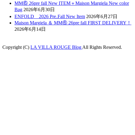
MM⑥ 26pre fall New ITEM＋Maison Margiela New color
Bag
2026年6月30日
ENFOLD 2026 Pre₋Fall New Item
2026年6月27日
Maison Margiela ＆ MM⑥ 26pre fall FIRST DELIVERY！
2026年6月14日
Copyright (C)
LA VILLA ROUGE Blog
All Rights Reserved.
et
grandpashabet
betpark
casibom
betcio
Casibom
Jojobet Giriş
Jojobet Giri