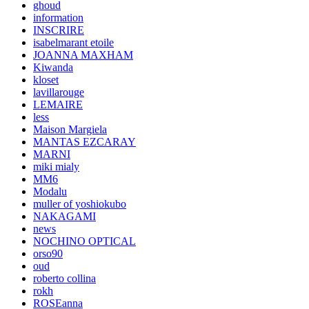
ghoud
information
INSCRIRE
isabelmarant etoile
JOANNA MAXHAM
Kiwanda
kloset
lavillarouge
LEMAIRE
less
Maison Margiela
MANTAS EZCARAY
MARNI
miki mialy
MM6
Modalu
muller of yoshiokubo
NAKAGAMI
news
NOCHINO OPTICAL
orso90
oud
roberto collina
rokh
ROSEanna