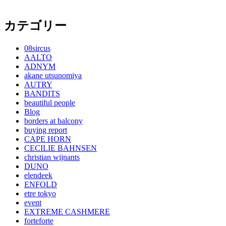
カテゴリー
08sircus
AALTO
ADNYM
akane utsunomiya
AUTRY
BANDITS
beautiful people
Blog
borders at balcony
buying report
CAPE HORN
CECILIE BAHNSEN
christian wijnants
DUNO
elendeek
ENFOLD
etre tokyo
event
EXTREME CASHMERE
forteforte