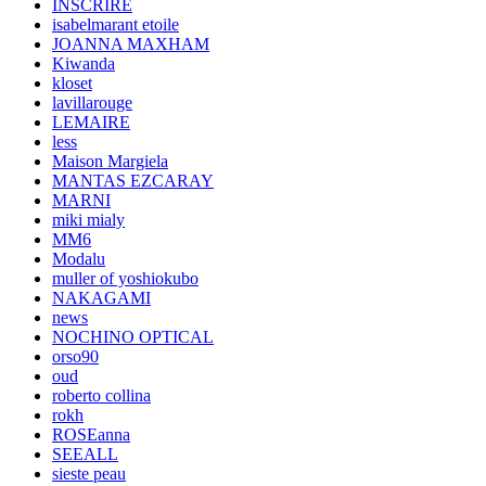
INSCRIRE
isabelmarant etoile
JOANNA MAXHAM
Kiwanda
kloset
lavillarouge
LEMAIRE
less
Maison Margiela
MANTAS EZCARAY
MARNI
miki mialy
MM6
Modalu
muller of yoshiokubo
NAKAGAMI
news
NOCHINO OPTICAL
orso90
oud
roberto collina
rokh
ROSEanna
SEEALL
sieste peau