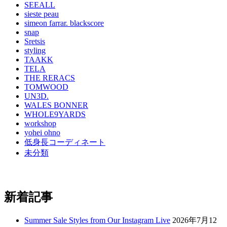
SEEALL
sieste peau
simeon farrar. blackscore
snap
Sretsis
styling
TAAKK
TELA
THE RERACS
TOMWOOD
UN3D.
WALES BONNER
WHOLE9YARDS
workshop
yohei ohno
低身長コーディネート
未分類
新着記事
Summer Sale Styles from Our Instagram Live
2026年7月12