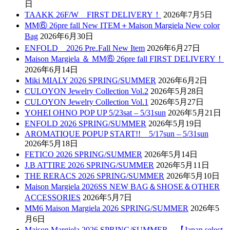
日
TAAKK 26F/W FIRST DELIVERY！
2026年7月5日
MM⑥ 26pre fall New ITEM＋Maison Margiela New color
Bag
2026年6月30日
ENFOLD 2026 Pre₋Fall New Item
2026年6月27日
Maison Margiela ＆ MM⑥ 26pre fall FIRST DELIVERY！
2026年6月14日
Miki MIALY 2026 SPRING/SUMMER
2026年6月2日
CULOYON Jewelry Collection Vol.2
2026年5月28日
CULOYON Jewelry Collection Vol.1
2026年5月27日
YOHEI OHNO POP UP 5/23sat – 5/31sun
2026年5月21日
ENFOLD 2026 SPRING/SUMMER
2026年5月19日
AROMATIQUE POPUP START!! 5/17sun – 5/31sun
2026年5月18日
FETICO 2026 SPRING/SUMMER
2026年5月14日
J.B ATTIRE 2026 SPRING/SUMMER
2026年5月11日
THE RERACS 2026 SPRING/SUMMER
2026年5月10日
Maison Margiela 2026SS NEW BAG＆SHOSE＆OTHER
ACCESSORIES
2026年5月7日
MM6 Maison Margiela 2026 SPRING/SUMMER
2026年5
月6日
Maison Margiela 2026 SPRING/SUMMER 【Japan select