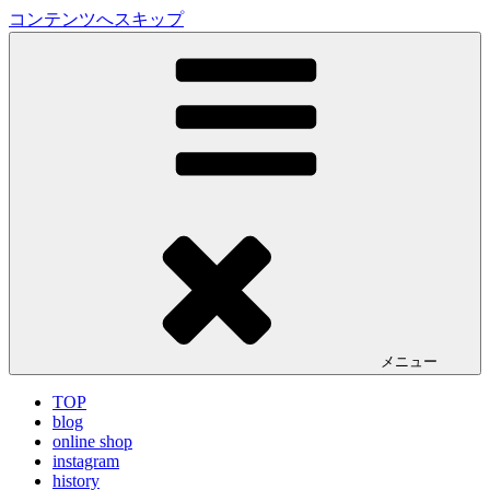
コンテンツへスキップ
LA VILLA ROUGE Blog
ラ ヴィラルージュ オフィシャルブログ
メニュー
TOP
blog
online shop
instagram
history