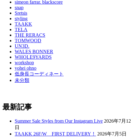
simeon farrar. blackscore
snap
Sretsis
styling
TAAKK
TELA
THE RERACS
TOMWOOD
UN3D.
WALES BONNER
WHOLE9YARDS
workshop
yohei ohno
低身長コーディネート
未分類
最新記事
Summer Sale Styles from Our Instagram Live
2026年7月12
日
TAAKK 26F/W FIRST DELIVERY！
2026年7月5日