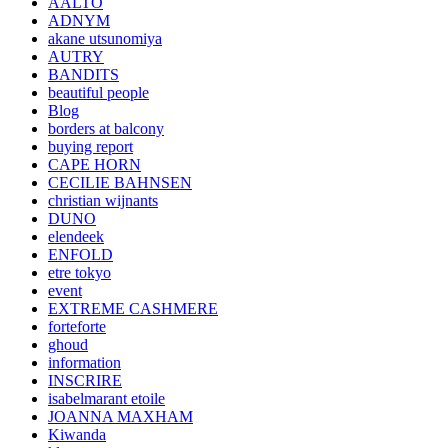
AALTO
ADNYM
akane utsunomiya
AUTRY
BANDITS
beautiful people
Blog
borders at balcony
buying report
CAPE HORN
CECILIE BAHNSEN
christian wijnants
DUNO
elendeek
ENFOLD
etre tokyo
event
EXTREME CASHMERE
forteforte
ghoud
information
INSCRIRE
isabelmarant etoile
JOANNA MAXHAM
Kiwanda