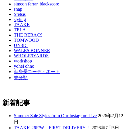
simeon farrar. blackscore
snap
Sretsis
styling
TAAKK
TELA
THE RERACS
TOMWOOD
UN3D.
WALES BONNER
WHOLE9YARDS
workshop
yohei ohno
低身長コーディネート
未分類
新着記事
Summer Sale Styles from Our Instagram Live
2026年7月12
日
TAAKK 26F/W FIRST DELIVERY！
2026年7月5日