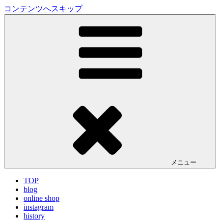
コンテンツへスキップ
LA VILLA ROUGE Blog
ラ ヴィラルージュ オフィシャルブログ
メニュー
TOP
blog
online shop
instagram
history