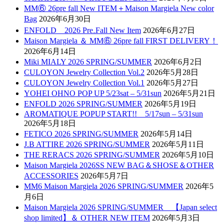
MM⑥ 26pre fall New ITEM＋Maison Margiela New color
Bag
2026年6月30日
ENFOLD 2026 Pre₋Fall New Item
2026年6月27日
Maison Margiela ＆ MM⑥ 26pre fall FIRST DELIVERY！
2026年6月14日
Miki MIALY 2026 SPRING/SUMMER
2026年6月2日
CULOYON Jewelry Collection Vol.2
2026年5月28日
CULOYON Jewelry Collection Vol.1
2026年5月27日
YOHEI OHNO POP UP 5/23sat – 5/31sun
2026年5月21日
ENFOLD 2026 SPRING/SUMMER
2026年5月19日
AROMATIQUE POPUP START!! 5/17sun – 5/31sun
2026年5月18日
FETICO 2026 SPRING/SUMMER
2026年5月14日
J.B ATTIRE 2026 SPRING/SUMMER
2026年5月11日
THE RERACS 2026 SPRING/SUMMER
2026年5月10日
Maison Margiela 2026SS NEW BAG＆SHOSE＆OTHER
ACCESSORIES
2026年5月7日
MM6 Maison Margiela 2026 SPRING/SUMMER
2026年5
月6日
Maison Margiela 2026 SPRING/SUMMER 【Japan select
shop limited】＆ OTHER NEW ITEM
2026年5月3日