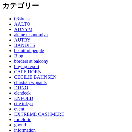
カテゴリー
08sircus
AALTO
ADNYM
akane utsunomiya
AUTRY
BANDITS
beautiful people
Blog
borders at balcony
buying report
CAPE HORN
CECILIE BAHNSEN
christian wijnants
DUNO
elendeek
ENFOLD
etre tokyo
event
EXTREME CASHMERE
forteforte
ghoud
information