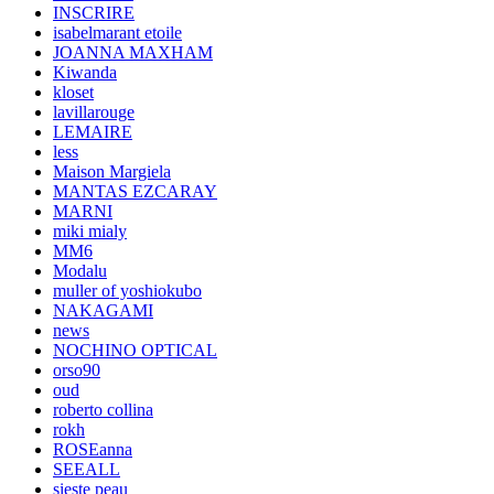
INSCRIRE
isabelmarant etoile
JOANNA MAXHAM
Kiwanda
kloset
lavillarouge
LEMAIRE
less
Maison Margiela
MANTAS EZCARAY
MARNI
miki mialy
MM6
Modalu
muller of yoshiokubo
NAKAGAMI
news
NOCHINO OPTICAL
orso90
oud
roberto collina
rokh
ROSEanna
SEEALL
sieste peau