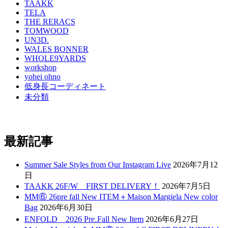
TAAKK
TELA
THE RERACS
TOMWOOD
UN3D.
WALES BONNER
WHOLE9YARDS
workshop
yohei ohno
低身長コーディネート
未分類
最新記事
Summer Sale Styles from Our Instagram Live
2026年7月12
日
TAAKK 26F/W FIRST DELIVERY！
2026年7月5日
MM⑥ 26pre fall New ITEM＋Maison Margiela New color
Bag
2026年6月30日
ENFOLD 2026 Pre₋Fall New Item
2026年6月27日