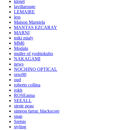
kloset
lavillarouge
LEMAIRE
less
Maison Margiela
MANTAS EZCARAY
MARNI
miki mialy
MM6
Modalu
muller of yoshiokubo
NAKAGAMI
news
NOCHINO OPTICAL
orso90
oud
roberto collina
rokh
ROSEanna
SEEALL
sieste peau
simeon farrar. blackscore
snap
Sretsis
styling