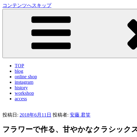
コンテンツへスキップ
LA VILLA ROUGE Blog
ラ ヴィラルージュ オフィシャルブログ
TOP
blog
online shop
instagram
history
workshop
access
投稿日:
2018年6月11日
投稿者:
安藤 君笑
フラワーで作る、甘やかなクラシック