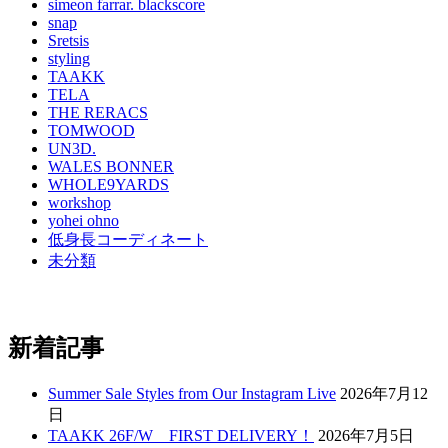
simeon farrar. blackscore
snap
Sretsis
styling
TAAKK
TELA
THE RERACS
TOMWOOD
UN3D.
WALES BONNER
WHOLE9YARDS
workshop
yohei ohno
低身長コーディネート
未分類
新着記事
Summer Sale Styles from Our Instagram Live
2026年7月12
日
TAAKK 26F/W FIRST DELIVERY！
2026年7月5日