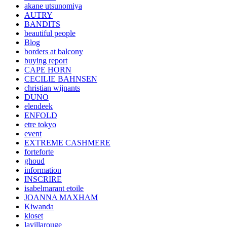
akane utsunomiya
AUTRY
BANDITS
beautiful people
Blog
borders at balcony
buying report
CAPE HORN
CECILIE BAHNSEN
christian wijnants
DUNO
elendeek
ENFOLD
etre tokyo
event
EXTREME CASHMERE
forteforte
ghoud
information
INSCRIRE
isabelmarant etoile
JOANNA MAXHAM
Kiwanda
kloset
lavillarouge