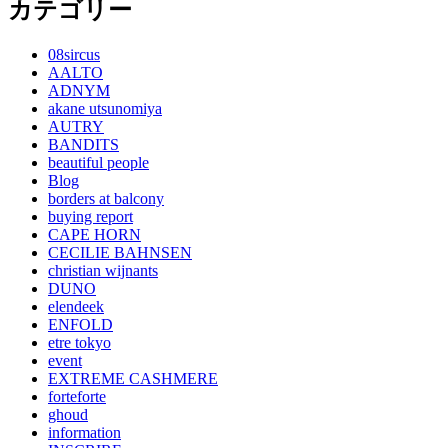
カテゴリー
08sircus
AALTO
ADNYM
akane utsunomiya
AUTRY
BANDITS
beautiful people
Blog
borders at balcony
buying report
CAPE HORN
CECILIE BAHNSEN
christian wijnants
DUNO
elendeek
ENFOLD
etre tokyo
event
EXTREME CASHMERE
forteforte
ghoud
information