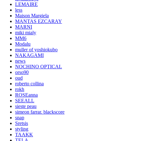
LEMAIRE
less
Maison Margiela
MANTAS EZCARAY
MARNI
miki mialy
MM6
Modalu
muller of yoshiokubo
NAKAGAMI
news
NOCHINO OPTICAL
orso90
oud
roberto collina
rokh
ROSEanna
SEEALL
sieste peau
simeon farrar. blackscore
snap
Sretsis
styling
TAAKK
TELA