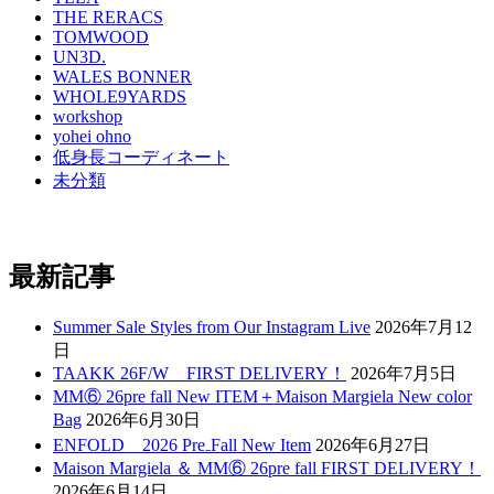
THE RERACS
TOMWOOD
UN3D.
WALES BONNER
WHOLE9YARDS
workshop
yohei ohno
低身長コーディネート
未分類
最新記事
Summer Sale Styles from Our Instagram Live
2026年7月12
日
TAAKK 26F/W FIRST DELIVERY！
2026年7月5日
MM⑥ 26pre fall New ITEM＋Maison Margiela New color
Bag
2026年6月30日
ENFOLD 2026 Pre₋Fall New Item
2026年6月27日
Maison Margiela ＆ MM⑥ 26pre fall FIRST DELIVERY！
2026年6月14日