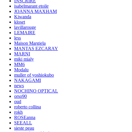
INSCRIRE
isabelmarant etoile
JOANNA MAXHAM
Kiwanda
kloset
lavillarouge
LEMAIRE
less
Maison Margiela
MANTAS EZCARAY
MARNI
miki mialy
MM6
Modalu
muller of yoshiokubo
NAKAGAMI
news
NOCHINO OPTICAL
orso90
oud
roberto collina
rokh
ROSEanna
SEEALL
sieste peau