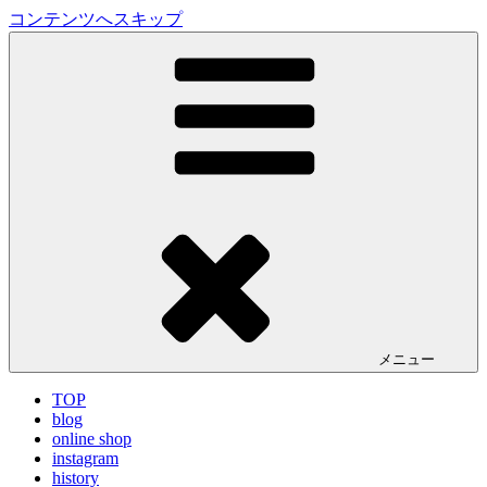
コンテンツへスキップ
LA VILLA ROUGE Blog
ラ ヴィラルージュ オフィシャルブログ
メニュー
TOP
blog
online shop
instagram
history