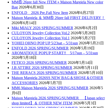
MM⑥ 26pre fall New ITEM＋Maison Margiela New color
Bag
2026年6月30日
ENFOLD 2026 Pre₋Fall New Item
2026年6月27日
Maison Margiela ＆ MM⑥ 26pre fall FIRST DELIVERY！
2026年6月14日
Miki MIALY 2026 SPRING/SUMMER
2026年6月2日
CULOYON Jewelry Collection Vol.2
2026年5月28日
CULOYON Jewelry Collection Vol.1
2026年5月27日
YOHEI OHNO POP UP 5/23sat – 5/31sun
2026年5月21日
ENFOLD 2026 SPRING/SUMMER
2026年5月19日
AROMATIQUE POPUP START!! 5/17sun – 5/31sun
2026年5月18日
FETICO 2026 SPRING/SUMMER
2026年5月14日
J.B ATTIRE 2026 SPRING/SUMMER
2026年5月11日
THE RERACS 2026 SPRING/SUMMER
2026年5月10日
Maison Margiela 2026SS NEW BAG＆SHOSE＆OTHER
ACCESSORIES
2026年5月7日
MM6 Maison Margiela 2026 SPRING/SUMMER
2026年5
月6日
Maison Margiela 2026 SPRING/SUMMER 【Japan select
shop limited】＆ OTHER NEW ITEM
2026年5月3日