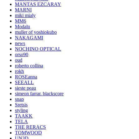
MANTAS EZCARAY
MARNI
miki mialy
MM6
Modalu
muller of yoshiokubo
NAKAGAMI
news
NOCHINO OPTICAL
orso90
oud
roberto collina
rokh
ROSEanna
SEEALL
sieste peau
simeon farrar. blackscore
snap
Sretsis
styling
TAAKK
TELA
THE RERACS
TOMWOOD
UN3D.