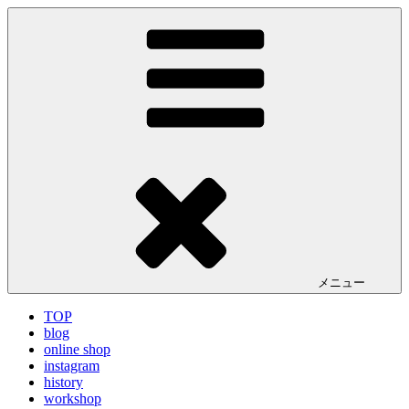
コ
LA VILLA ROUGE Blog
ラ ヴィラルージュ オフィシャルブログ
ン
テ
ン
ツ
へ
ス
キ
ッ
プ
メニュー
TOP
blog
online shop
instagram
history
workshop