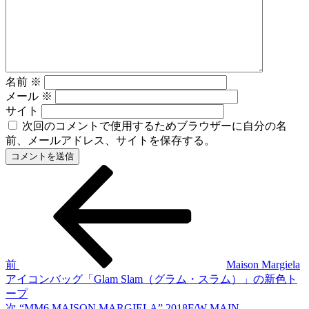
名前
※
メール
※
サイト
次回のコメントで使用するためブラウザーに自分の名
前、メールアドレス、サイトを保存する。
前
投
の
稿
投
稿
ナ
ビ
ゲ
前
Maison Margiela
アイコンバッグ「Glam Slam（グラム・スラム）」の新色ト
ー
ープ
シ
次
次
“MM6 MAISON MARGIELA” 2018F/W MAIN