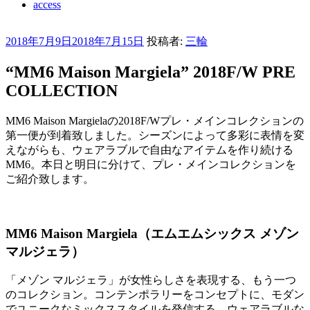
access
投
2018年7月9日
2018年7月15日
投稿者:
三輪
稿
“MM6 Maison Margiela” 2018F/W PRE
日:
COLLECTION
MM6 Maison Margielaの2018F/Wプレ・メインコレクションの
第一便が到着致しました。シーズンによって多彩に表情を変
えながらも、ウェアラブルで自由なアイテムを作り続ける
MM6。本日と明日に分けて、プレ・メインコレクションを
ご紹介致します。
MM6 Maison Margiela（エムエムシックス メゾン
マルジェラ）
「メゾン マルジェラ」が女性らしさを表現する、もう一つ
のコレクション。コンテンポラリーをコンセプトに、モダン
でユニークなミックススタイルを発信する。ウェアラブルな