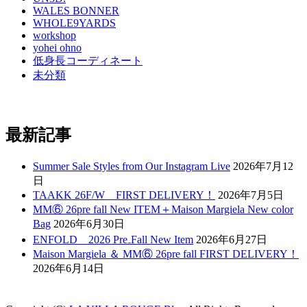
WALES BONNER
WHOLE9YARDS
workshop
yohei ohno
低身長コーディネート
未分類
最新記事
Summer Sale Styles from Our Instagram Live
2026年7月12
日
TAAKK 26F/W FIRST DELIVERY！
2026年7月5日
MM⑥ 26pre fall New ITEM＋Maison Margiela New color
Bag
2026年6月30日
ENFOLD 2026 Pre₋Fall New Item
2026年6月27日
Maison Margiela ＆ MM⑥ 26pre fall FIRST DELIVERY！
2026年6月14日