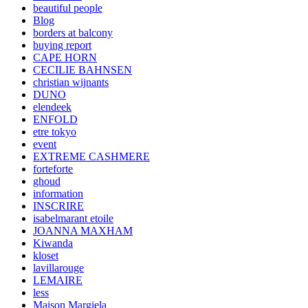
beautiful people
Blog
borders at balcony
buying report
CAPE HORN
CECILIE BAHNSEN
christian wijnants
DUNO
elendeek
ENFOLD
etre tokyo
event
EXTREME CASHMERE
forteforte
ghoud
information
INSCRIRE
isabelmarant etoile
JOANNA MAXHAM
Kiwanda
kloset
lavillarouge
LEMAIRE
less
Maison Margiela