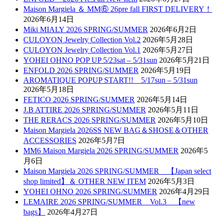
Maison Margiela ＆ MM⑥ 26pre fall FIRST DELIVERY！
2026年6月14日
Miki MIALY 2026 SPRING/SUMMER
2026年6月2日
CULOYON Jewelry Collection Vol.2
2026年5月28日
CULOYON Jewelry Collection Vol.1
2026年5月27日
YOHEI OHNO POP UP 5/23sat – 5/31sun
2026年5月21日
ENFOLD 2026 SPRING/SUMMER
2026年5月19日
AROMATIQUE POPUP START!! 5/17sun – 5/31sun
2026年5月18日
FETICO 2026 SPRING/SUMMER
2026年5月14日
J.B ATTIRE 2026 SPRING/SUMMER
2026年5月11日
THE RERACS 2026 SPRING/SUMMER
2026年5月10日
Maison Margiela 2026SS NEW BAG＆SHOSE＆OTHER
ACCESSORIES
2026年5月7日
MM6 Maison Margiela 2026 SPRING/SUMMER
2026年5
月6日
Maison Margiela 2026 SPRING/SUMMER 【Japan select
shop limited】＆ OTHER NEW ITEM
2026年5月3日
YOHEI OHNO 2026 SPRING/SUMMER
2026年4月29日
LEMAIRE 2026 SPRING/SUMMER Vol.3 【new
bags】
2026年4月27日