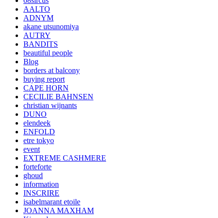
08sircus
AALTO
ADNYM
akane utsunomiya
AUTRY
BANDITS
beautiful people
Blog
borders at balcony
buying report
CAPE HORN
CECILIE BAHNSEN
christian wijnants
DUNO
elendeek
ENFOLD
etre tokyo
event
EXTREME CASHMERE
forteforte
ghoud
information
INSCRIRE
isabelmarant etoile
JOANNA MAXHAM