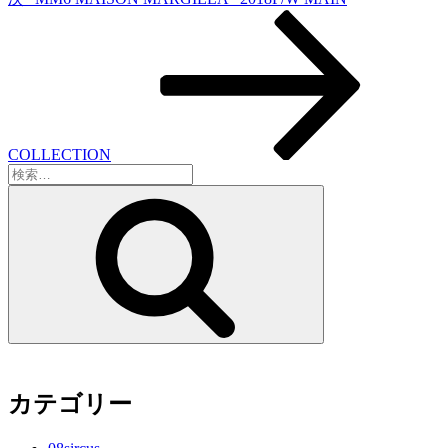
の
ョ
投
ン
稿
COLLECTION
検
索:
検
索
カテゴリー